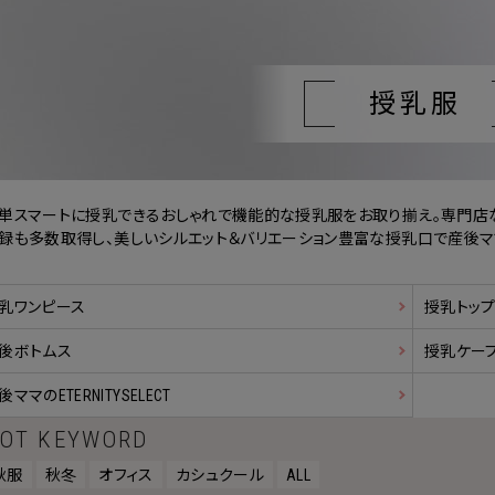
授乳服
単スマートに授乳できるおしゃれで機能的な授乳服をお取り揃え。専門店
録も多数取得し、美しいシルエット＆バリエーション豊富な授乳口で産後マ
乳ワンピース
授乳トッ
後ボトムス
授乳ケー
後ママのETERNITYSELECT
OT KEYWORD
秋服
秋冬
オフィス
カシュクール
ALL