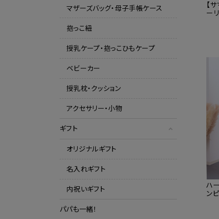
【サ
マザーズバッグ・母子手帳ケース
ーリ
授乳
抱っこ紐
6/
授乳ケープ・抱っこひもケープ
ベビーカー
授乳枕・クッション
アクセサリー・小物
ギフト
オリジナルギフト
名入れギフト
ハ
内祝いギフト
ンピ
産
パパも一緒！