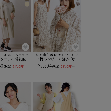
ピース ルームウェア
1人で簡単着付け トワルドジ
マタニティ 授乳服
ュイ柄 ワンピース 浴衣 (ゆか
える
たセット)選べるレース帯/兵
50
¥9,504
53%OFF
28%OFF
～
(税込)
(税込)
児帯 レディース/大人/ゆかた
妊婦でも着られる