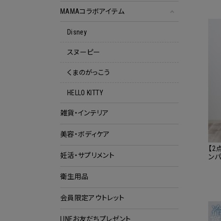
MAMAコラボアイテム
Disney
スヌーピー
くまのがっこう
HELLO KITTY
雑貨・インテリア
美容・ボディケア
【2
妊活・サプリメント
ンパ
ース
ニテ
衛生用品
会員限定アウトレット
クー
LINEお友だちプレゼント