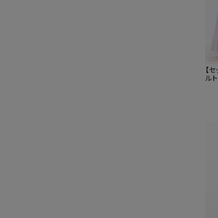
【
ルト
ット
産