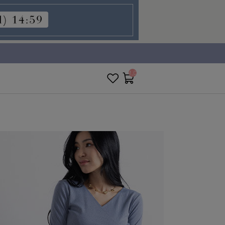
__ITM_CNT__