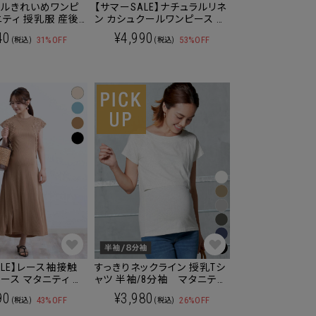
ールきれいめワンピ
【サマーSALE】ナチュラルリネ
ニティ 授乳服 産後
ン カシュクールワンピース マ
タニティ 授乳服 産後も使え
40
¥4,990
31%OFF
53%OFF
(税込)
(税込)
る
ALE】レース袖接触
すっきりネックライン 授乳Tシ
ニティ 授
ャツ 半袖/8分袖 マタニティ
も使える
授乳服 産後も使える[M便
90
¥3,980
43%OFF
26%OFF
(税込)
(税込)
6/6] 【メール便可】