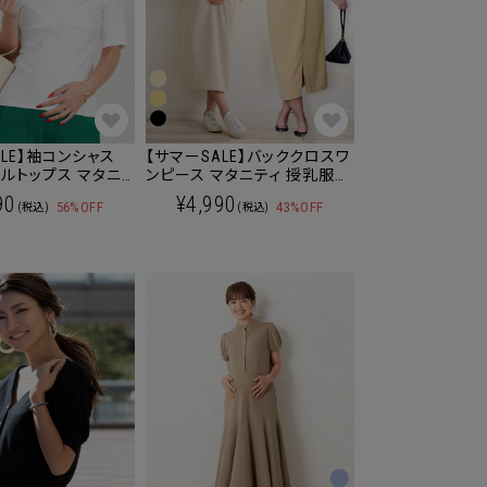
ALE】袖コンシャス
【サマーSALE】バッククロスワ
トップス マタニ
ンピース マタニティ 授乳服
服 産後も使える
産後も使える
90
¥4,990
56%OFF
43%OFF
(税込)
(税込)