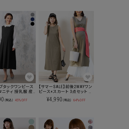
ブタックワンピース
【サマーSALE】前後2WAYワン
ピース×スカート 3点セット マ
る
タニティ 授乳服 産後も使え
90
¥4,990
45%OFF
64%OFF
(税込)
(税込)
る