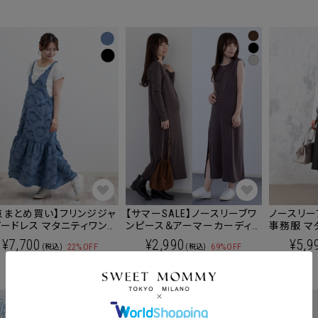
点まとめ買い】フリンジジャ
【サマーSALE】ノースリーブワ
ノースリー
ードレス マタニティワンピ
ンピース＆アーマーカーディ
事務服 マタニティ 授乳服 産
 ジャンパースカート マタ
ガン 2点セット マタニティ
後も使え
¥7,700
¥2,990
¥5,9
22%OFF
69%OFF
(税込)
(税込)
ィ 授乳服 産後も使える
授乳服 産後も使える
ポンコードをコピーしました。