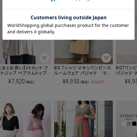
ッピングカート画面にてご入力ください。
ーポンのご利用には会員登録が必要となります。
点まとめ買い】UVカット フ
BIG Tシャツ マキシワンピース
BIGTワン
トジップ ペプラムトップ
ルームウェア パジャマ マタ
パジャマ 
冷感 マタニティ 授乳
ニティ 授乳服 産後も使える
産後も使
¥7,920
¥4,950
¥4,9
53%OFF
(税込)
(税込)
 産後も使える