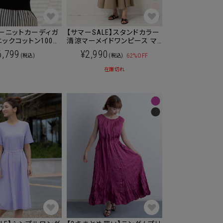
マーニットカーディガ
【サマーSALE】スタンドカラー
ニックコットン100％
清涼マーメイドワンピース マ
タニティウェア/授乳
タニティ 授乳服 産後も使え
6,799
¥2,990
62%OFF
(税込)
(税込)
る
在庫切れ