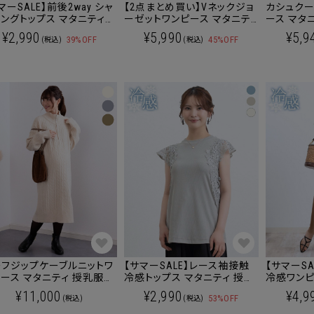
マーSALE】前後2way シャ
【2点まとめ買い】Vネックジョ
カシュク
ングトップス マタニティ
ーゼットワンピース マタニテ
ース マタ
服 産後も使える [M便
ィ 授乳服 産後も使える
も使える
¥2,990
¥5,990
¥5,9
39%OFF
45%OFF
(税込)
(税込)
6] 【メール便可】
ーフジップケーブルニットワ
【サマーSALE】レース袖接触
【サマーS
ース マタニティ 授乳服
冷感トップス マタニティ 授乳
冷感ワンピース マタ
後も使える
服 産後も使える
乳服 産後
¥11,000
¥2,990
¥4,9
53%OFF
(税込)
(税込)