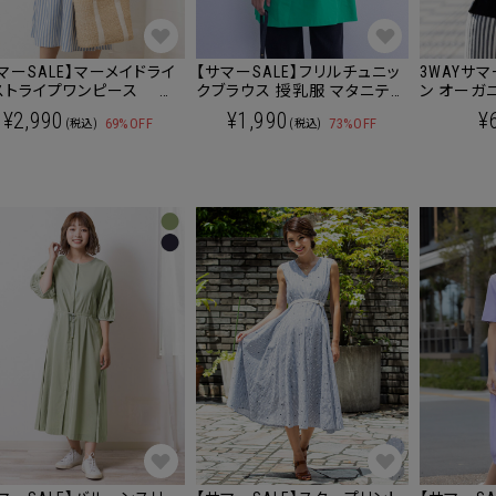
マーSALE】マーメイドライ
【サマーSALE】フリルチュニッ
3WAYサ
ストライプワンピース マ
クブラウス 授乳服 マタニティ
ン オーガ
ティ 授乳服 産後も使え
産後も使える
ニット マ
¥2,990
¥1,990
¥
69%OFF
73%OFF
(税込)
(税込)
服