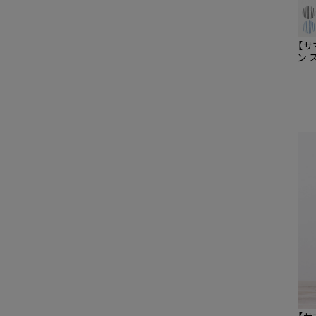
【サ
ン 
タニ
る