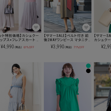
セット特別価格】カシュクー
【サマーSALE】ベルト付き 前
【サマーS
ップス×フレアスカート セ
後2WAYワンピース マタニティ
カシュクール
アップ マタニティ 授乳服
授乳服 産後も使える
ティ 授乳
¥4,990
¥3,990
¥2,9
61%OFF
71%OFF
(税込)
(税込)
後も使える