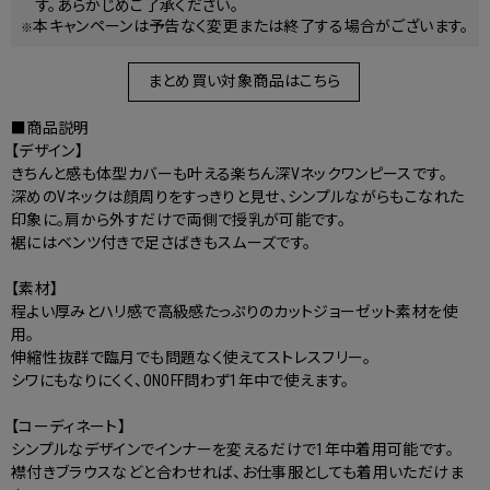
す。あらかじめご了承ください。
本キャンペーンは予告なく変更または終了する場合がございます。
まとめ買い対象商品はこちら
■商品説明
【デザイン】
きちんと感も体型カバーも叶える楽ちん深Vネックワンピースです。
深めのVネックは顔周りをすっきりと見せ、シンプルながらもこなれた
印象に。肩から外すだけで両側で授乳が可能です。
裾にはベンツ付きで足さばきもスムーズです。
【素材】
程よい厚みとハリ感で高級感たっぷりのカットジョーゼット素材を使
用。
伸縮性抜群で臨月でも問題なく使えてストレスフリー。
シワにもなりにくく、ONOFF問わず1年中で使えます。
【コーディネート】
シンプルなデザインでインナーを変えるだけで1年中着用可能です。
襟付きブラウスなどと合わせれば、お仕事服としても着用いただけま