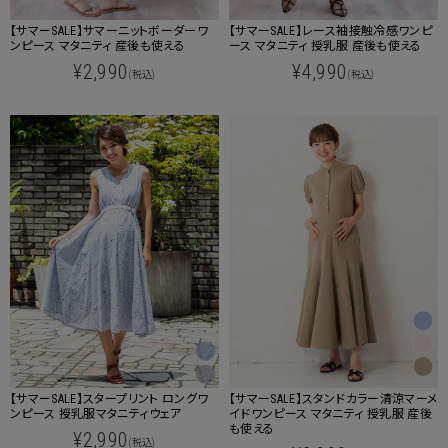
【サマーSALE】サマーニットボーダーワ
【サマーSALE】レース袖接触冷感ワンピ
ンピース マタニティ 産後も使える
ース マタニティ 授乳服 産後も使える
¥2,990
¥4,990
(税込)
(税込)
【サマーSALE】スタープリント ロングワ
【サマーSALE】スタンドカラー清涼マーメ
ンピース 授乳服マタニティウェア
イドワンピース マタニティ 授乳服 産後
も使える
¥2,990
(税込)