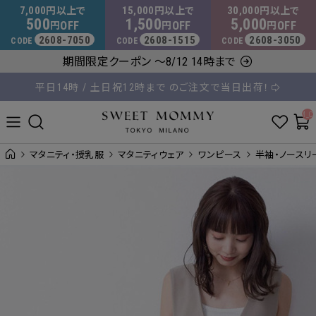
マタニティウェア・授乳服のスウィートマミー
7,000
15,000
30,000
円以上で
円以上で
円以上で
500
1,500
5,000
OFF
OFF
OFF
円
円
円
2608-7050
2608-1515
2608-3050
CODE
CODE
CODE
8,000円以上のご購入で送料無料
期間限定クーポン ～8/12 14時まで
平日14時 / 土日祝12時まで のご注文で当日出荷！
__ITM_C
マタニティ・授乳服
マタニティウェア
ワンピース
半袖・ノースリ