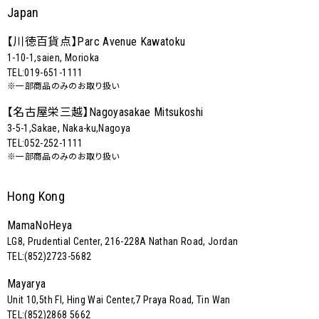
Japan
【川徳百貨点】
Parc Avenue Kawatoku
1-10-1,saien, Morioka
TEL:019-651-1111
※一部商品のみのお取り扱い
【名古屋栄三越】
Nagoyasakae Mitsukoshi
3-5-1,Sakae, Naka-ku,Nagoya
TEL:052-252-1111
※一部商品のみのお取り扱い
Hong Kong
MamaNoHeya
LG8, Prudential Center, 216-228A Nathan Road, Jordan
TEL:(852)2723-5682
Mayarya
Unit 10,5th Fl, Hing Wai Center,7 Praya Road, Tin Wan
TEL:(852)2868 5662