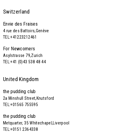
Switzerland
Envie des Fraises
4 rue des Battoirs,Genève
TEL:+41223212461
For Newcomers
Asylstrasse 79,Zurich
TEL:+41 (0)43 538 48 44
United Kingdom
the pudding club
2a Minshull Street,Knutsford
TEL:+01565 755595
the pudding club
Metquarter, 35 Whitechapel,Liverpool
TEL:+0151 2364338