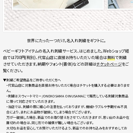
世界にたった一つだけ。名入れ刺繍をギフトに。
ベビーギフトアイテムの名入れ刺繍サービス、はじめました。Webショップ経
由では700円(税別)、代官山店に直接お持ちいただいた場合は
無料
で刺繍
させていただきます。納期やフォント(書体)などの詳細は
チケットページ
をご
覧ください。
▼刺繍ご希望商品をご持参いただく方へ
・代官山店に対象商品を直接お持ちいただく場合はチケットを購入する必要はありませ
ん。
・刺繍はスウィートマミー/ONEKOSAMA OINUSAMAにて販売している刺繍対象商品
に限って対応させていただきます。
・当店では、刺繍の際に細心の注意を払っておりますが、機械トラブルや予期せぬ不具
合により、まれにお品物が破損してしまう場合がございます。
万が一破損した場合、新品でのお取り替えをさせていただきますが、思い出のお品や在
庫切れの場合は、同じ形での補償が難しい場合もございます。
大切なお品を安心してお預けいただけるよう、新品でのお持ち込みをおすすめしてお