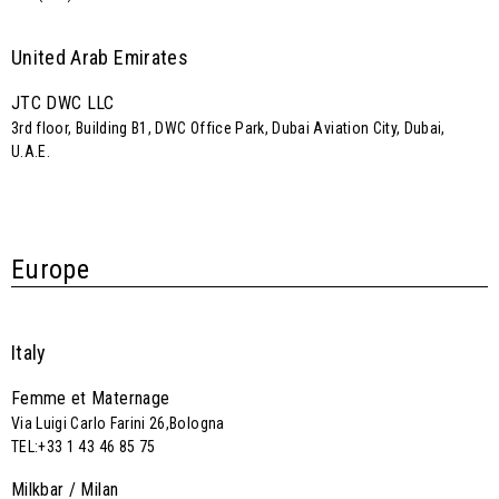
United Arab Emirates
JTC DWC LLC
3rd floor, Building B1, DWC Office Park, Dubai Aviation City, Dubai,
U.A.E.
Europe
Italy
Femme et Maternage
Via Luigi Carlo Farini 26,Bologna
TEL:+33 1 43 46 85 75
Milkbar / Milan