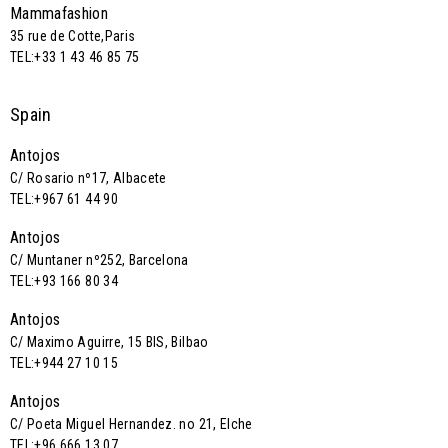
Mammafashion
35 rue de Cotte,Paris
TEL:+33 1 43 46 85 75
Spain
Antojos
C/ Rosario nº17, Albacete
TEL:+967 61 44 90
Antojos
C/ Muntaner nº252, Barcelona
TEL:+93 166 80 34
Antojos
C/ Maximo Aguirre, 15 BIS, Bilbao
TEL:+944 27 10 15
Antojos
C/ Poeta Miguel Hernandez. no 21, Elche
TEL:+96 666 13 07