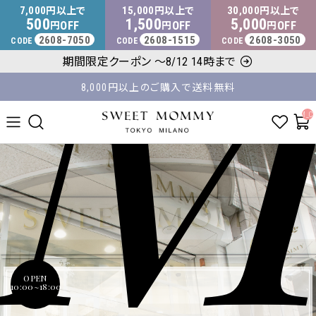
M
マタニティウェア・授乳服のスウィートマミー
7,000
15,000
30,000
円以上で
円以上で
円以上で
500
1,500
5,000
OFF
OFF
OFF
円
円
円
2608-7050
2608-1515
2608-3050
CODE
CODE
CODE
8,000円以上のご購入で送料無料
期間限定クーポン ～8/12 14時まで
平日14時 / 土日祝12時まで のご注文で当日出荷！
__ITM_C
OPEN
10:00~18:00