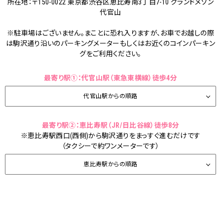
所在地：〒150-0022 東京都渋谷区恵比寿南3丁目7-10 グランドメゾン
代官山
※
駐車場はございません
。まことに恐れ入りますが、お車でお越しの際
は
駒沢通り沿いのパーキングメーター
もしくはお近くの
コインパーキン
グ
をご利用ください。
最寄り駅①：代官山駅（東急東横線）徒歩4分
代官山駅からの順路
最寄り駅②：恵比寿駅（JR/日比谷線）徒歩8分
※恵比寿駅西口(西側)から駒沢通りをまっすぐ進むだけです
（タクシーで約ワンメーターです）
恵比寿駅からの順路