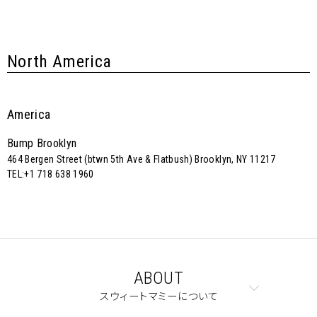
North America
America
Bump Brooklyn
464 Bergen Street (btwn 5th Ave & Flatbush) Brooklyn, NY 11217
TEL:+1 718 638 1960
ABOUT
スウィートマミーについて