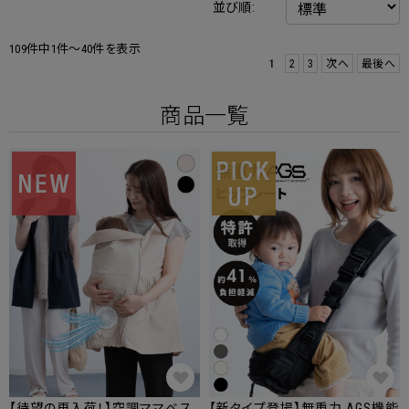
並び順:
109件中1件～40件を表示
1
2
3
次へ
最後へ
商品一覧
【待望の再入荷！】空調ママベス
【新タイプ登場】無重力 AGS機能