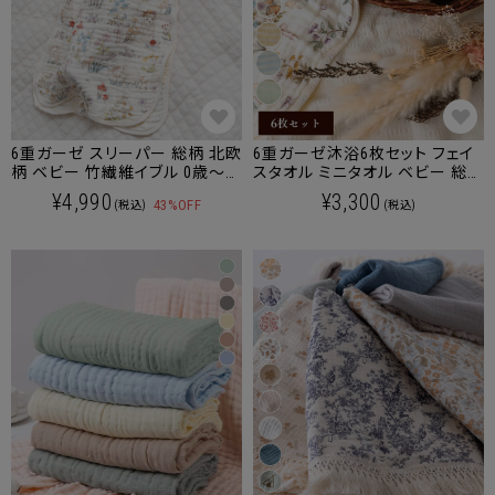
6重ガーゼ スリーパー 総柄 北欧
6重ガーゼ沐浴6枚セット フェイ
柄 ベビー 竹繊維イブル 0歳～3
スタオル ミニタオル ベビー 総柄
歳まで使える
ストライプ 竹繊維イブル【名入れ
¥4,990
¥3,300
43%OFF
(税込)
(税込)
刺繍対象商品】