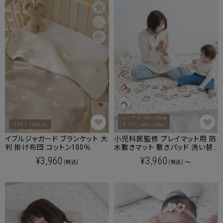
イブルジャガード ブランケット 大
小児科医監修 プレイマット用 防
判 掛け布団 コットン100％
水敷きマット 敷きパッド 洗い替
えカバー BreathMat コットン
¥3,960
¥3,960
～
(税込)
(税込)
100%