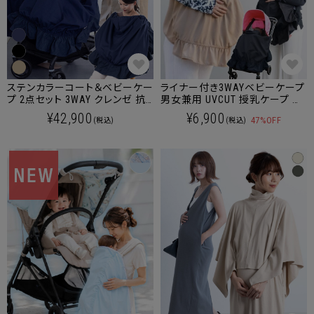
ステンカラーコート＆ベビーケー
ライナー付き3WAYベビーケープ
プ 2点セット 3WAY クレンゼ 抗
男女兼用 UVCUT 授乳ケープ 抱
菌・抗ウイルス素材 産前産後兼
っこ紐ケープ ベビーカーケープ
¥42,900
¥6,900
47%OFF
(税込)
(税込)
用 男女兼用