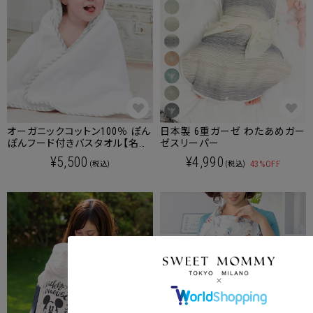
オーガニックコットン100％ ぽん
日本製 6重ガーゼ わたあめガー
ぽんフード付きバスタオル【名入
ゼスリーパー
れ刺繍対象商品】
¥5,500
¥4,990
43%OFF
(税込)
(税込)
クーポンコードをコピーしました。