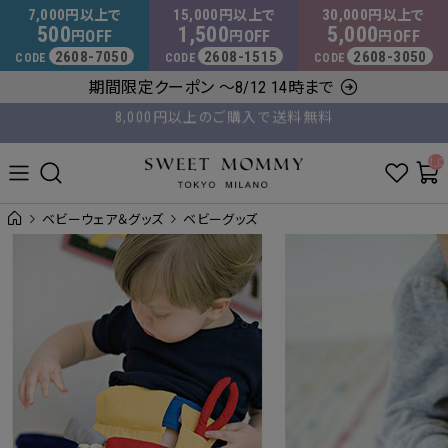
マタニティウェア・授乳服のスウィートマミー
7,000
15,000
30,000
円以上で
円以上で
円以上で
500
1,500
5,000
OFF
OFF
OFF
円
円
円
2608-7050
2608-1515
2608-3050
CODE
CODE
CODE
8,000円以上のご購入で送料無料
期間限定クーポン ～8/12 14時まで
平日14時 / 土日祝12時まで のご注文で当日出荷！
__ITM_C
ベビーウェア＆グッズ
ベビーグッズ