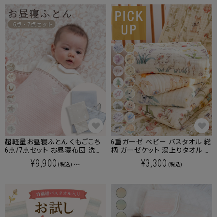
超軽量お昼寝ふとん くもごこち
6重ガーゼ ベビー バスタオル 総
6点/7点セット お昼寝布団 洗え
柄 ガーゼケット 湯上りタオル 竹
る 選べるカラー 選べるオプショ
繊維イブル 北欧柄 リバーシブル
¥9,900
¥3,300
～
(税込)
(税込)
ン
【名入れ刺繍対象商品】