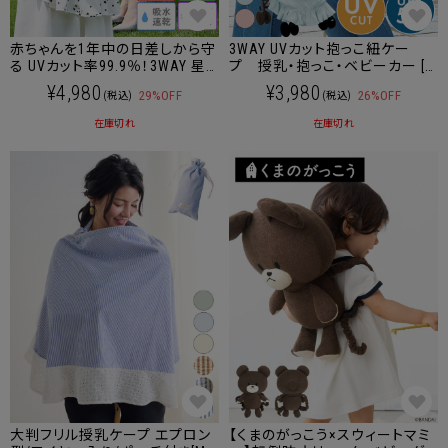
赤ちゃんを1年中の日差しから守
3WAY UVカット抱っこ紐ケー
る UVカット率99.9％！3WAY 星
プ 授乳・抱っこ・ベビーカー [M
柄マルチ授乳ケープ
便 6/6]【メール便可】
¥4,980
¥3,980
29%OFF
26%OFF
(税込)
(税込)
在庫切れ
在庫切れ
大判フリル授乳ケープ エプロン
【くまのがっこう×スウィートマミ