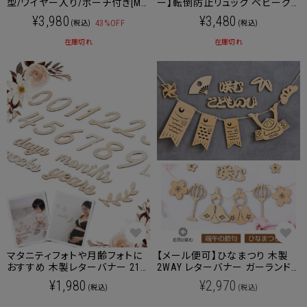
型/ワイヤー入り/ポーチ付き[M
ー】転倒防止リュック ベビーグッ
便 6/6]【メール便可】送料無料
ズ
¥3,980
¥3,480
43%OFF
(税込)
(税込)
在庫切れ
在庫切れ
マタニティフォトや月齢フォトに
【メール便可】ひなまつり 木製
おすすめ 木製レターバナー 21
2WAY レターバナー ガーランド
点セット
emu 咲む 端午の節句 [M便 6/6]
¥1,980
¥2,970
(税込)
(税込)