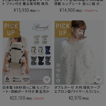
ト ファン付き 着る保冷剤 保冷剤
搭載 ヒップシート 抱っこ紐 ボデ
ベスト 暑さ対策 抱っこ紐ケープ
ィバッグ 3WAY ショルダーバッグ
¥15,950
¥14,900
～
15%OFF
～
(税込)
(税込)
マタニティウェア 産後も使える
【送料無料】
日本製 6WAY抱っこ紐 ヒップシ
ダブルガーゼ 大判 授乳ケープ
ート・収納ポーチ付き 新生児か
エプロン型/ワイヤー入り/コット
ら長く使える
ン100%[M便 6/6]【メール便可】
¥23,100
¥2,970
30%OFF
(税込)
(税込)
送料無料