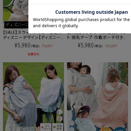
ショッピングカート画面にてご入力ください。
クーポンのご利用には会員登録が必要となります。
【SALE】スウィートマミー限定の
【SALE】サテンツイル 和柄プリン
ディズニーデザイン【ディズニー
ト 授乳ケープ 巾着ポーチ付き
コレクション】クラシックミッキー
[M便 6/6]【メール便可】
¥5,980
¥5,980
7%OFF
15%OFF
(税込)
(税込)
＆ミニー 3WAY UVカットマルチ
ケープ
在庫切れ