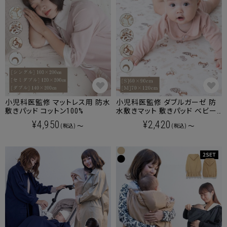
小児科医監修 マットレス用 防水
小児科医監修 ダブルガーゼ 防
敷きパッド コットン100%
水敷きマット 敷きパッド ベビー
ベッドサイズ お昼寝ふとんサイ
¥4,950
¥2,420
～
～
(税込)
(税込)
ズ おねしょシーツ 防水 コットン
100%