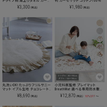
トライプ柄 湯上りタオル ガーゼ
判 ガーゼケット コットン100％
ケット 竹繊維イブル【名入れ刺
¥3,300
¥1,980
(税込)
(税込)
繍対象商品】
丸洗いOK！たっぷりフリルサニー
小児科医監修 プレイマット
マット イブル生地 チョコレート
BreathMat 選べる専用防水敷き
キルティング
マットカバー
¥8,690
¥12,870
10%OFF
～
(税込)
(税込)