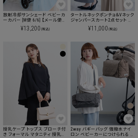
放射冷却サンシェード ベビーカ
タートルネックポンチョ＆Vネック
ーカバー [M便 6/6] 【メール便
ジャンパースカート2点セット マ
可】
タニティ 授乳服 産後も使える
¥13,200
¥11,000
(税込)
(税込)
授乳ケープ トップス ブローチ付
2way バギーバッグ 強撥水ナイ
き フォーマル マタニティ 授乳服
ロン ベビーカーにつけられる シ