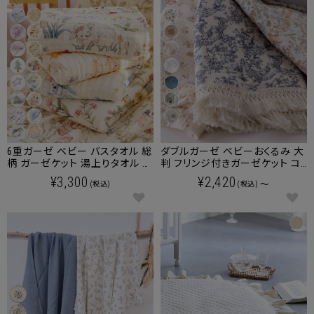
6重ガーゼ ベビー バスタオル 総
ダブルガーゼ ベビーおくるみ 大
柄 ガーゼケット 湯上りタオル 竹
判 フリンジ付きガーゼケット コ
繊維イブル 北欧柄 リバーシブル
ットン100％
¥3,300
¥2,420
～
(税込)
(税込)
【名入れ刺繍対象商品】