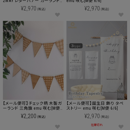
2WAY レターバナー ガーランド
emu 咲む[M便 6/6]
emu 咲む 端午の節句 [M便 6/6]
¥2,970
¥2,970
(税込)
(税込)
【メール便可】チェック柄 木製ガ
【メール便可】誕生日 飾り タペ
ーランド 三角旗 emu 咲む[M便
ストリー emu 咲む[M便 6/6]
6/6]
¥2,200
¥2,970
(税込)
(税込)
在庫切れ