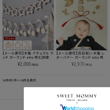
【メール便可】木製 ナチュラル ウ
【メール便可】百日祝い 木製 レ
ッド ガーランド emu 咲む[M便
ターバナー ガーランド emu 咲む
6/6]
[M便 6/6]
¥2,000
¥2,970
(税込)
(税込)
14件中1件～14件を表示
クーポンコードをコピーしました。