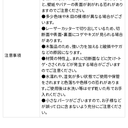
と、壁紙やバナーの表面が剥がれる恐れがあり
ますのでご注意ください。
●多少色味や木目の模様が異なる場合がござ
います。
●レーザーカッターで切り出しているため、切
断面や表面・裏面にコゲやキズが見られる場合
があります。
●木製品のため、強い力を加えると破損やケガ
などの原因になります。
注意事項
●材質の特性上、まれに切断面などに欠け・ト
ゲ・ささくれなどが発生する場合がございます
のでご注意ください。
●水濡れや、湿気が多い状態でご使用や保管
をされますと色落ちや色移りの恐れがありま
す。ご使用後は水洗い等はせず乾いた布でお手
入れください。
●小さなパーツがございますので、お子様など
が誤って口に含まないよう充分にご注意くださ
い。