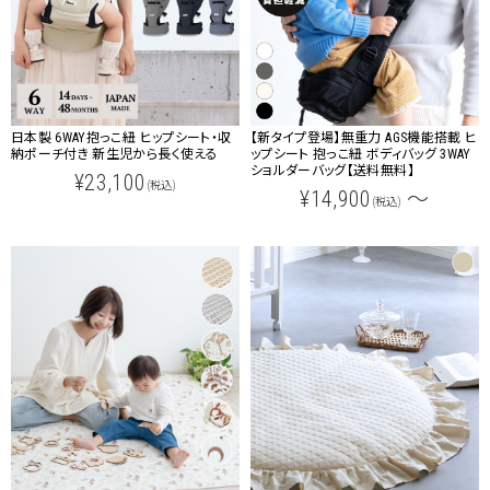
日本製 6WAY抱っこ紐 ヒップシート・収
【新タイプ登場】無重力 AGS機能搭載 ヒ
納ポーチ付き 新生児から長く使える
ップシート 抱っこ紐 ボディバッグ 3WAY
ショルダーバッグ【送料無料】
¥23,100
(税込)
¥14,900
～
(税込)