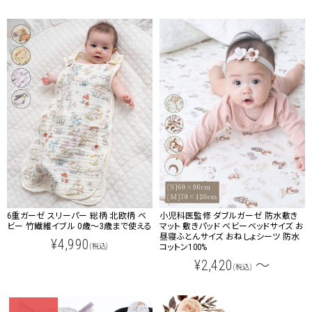
6重ガーゼ スリーパー 総柄 北欧柄 ベ
小児科医監修 ダブルガーゼ 防水敷き
ビー 竹繊維イブル 0歳～3歳まで使える
マット 敷きパッド ベビーベッドサイズ お
昼寝ふとんサイズ おねしょシーツ 防水
¥4,990
(税込)
コットン100%
¥2,420
～
(税込)