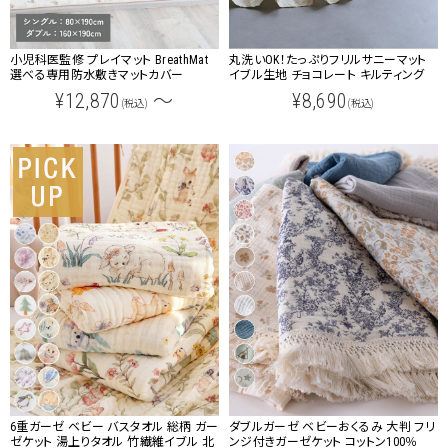
小児科医監修 プレイマット BreathMat
丸洗いOK！たっぷりフリルサニーマット
選べる専用防水敷きマットカバー
イブル生地 チョコレート キルティング
¥12,870
～
¥8,690
(税込)
(税込)
6重ガーゼ ベビー バスタオル 総柄 ガー
ダブルガーゼ ベビーおくるみ 大判 フリ
ゼケット 湯上りタオル 竹繊維イブル 北
ンジ付きガーゼケット コットン100％