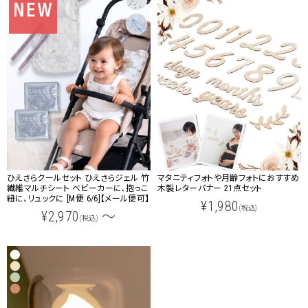
クーポンコードをコピーしました。
ひえさらクールセット ひえさらジェル 竹
マタニティフォトや月齢フォトにおすすめ
繊維マルチシート ベビーカーに、抱っこ
木製レターバナー 21点セット
紐に、リュックに [M便 6/6]【メール便可】
¥1,980
(税込)
¥2,970
～
(税込)
ショッピングカート画面にてご入力ください。
クーポンのご利用には会員登録が必要となります。