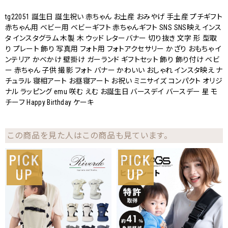
tg22051 誕生日 誕生祝い 赤ちゃん お土産 おみやげ 手土産 プチギフト
赤ちゃん用 ベビー用 ベビーギフト 赤ちゃんギフト SNS SNS映え インス
タ インスタグラム 木製 木 ウッド レターバナー 切り抜き 文字 形 型取
り プレート 飾り 写真用 フォト用 フォトアクセサリー かざり おもちゃ イ
ンテリア かべかけ 壁掛け ガーランド ギフトセット 飾り 飾り付け ベビ
ー 赤ちゃん 子供 撮影 フォト バナー かわいい おしゃれ インスタ映え ナ
チュラル 寝相アート お昼寝アート お祝い ミニサイズ コンパクト オリジ
ナル ラッピング emu 咲む えむ お誕生日 バースデイ バースデー 星 モ
チーフ Happy Birthday ケーキ
この商品を見た人はこの商品も見ています。