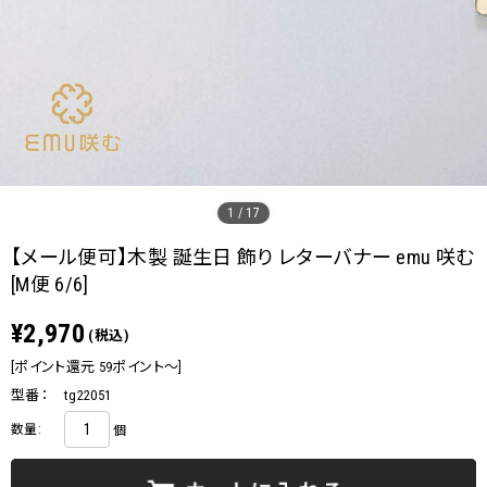
1
/
17
【メール便可】木製 誕生日 飾り レターバナー emu 咲む
[M便 6/6]
¥2,970
(税込)
[ポイント還元 59ポイント～]
型番：
tg22051
数量:
個