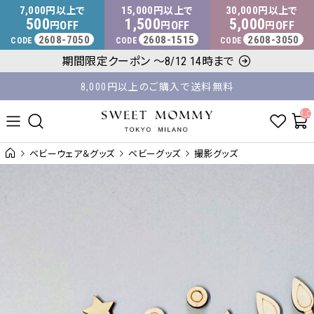
マタニティウェア・授乳服のスウィートマミー
7,000
15,000
30,000
円以上で
円以上で
円以上で
500
1,500
5,000
OFF
OFF
OFF
円
円
円
2608-7050
2608-1515
2608-3050
CODE
CODE
CODE
平日14時 / 土日祝12時まで のご注文で当日出荷！
期間限定クーポン ～8/12 14時まで
8,000円以上のご購入で送料無料
__ITM_C
ベビーウェア＆グッズ
ベビーグッズ
撮影グッズ