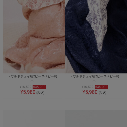
トワルドジュイ柄2ピースベビー袴
トワルドジュイ柄2ピースベビー袴
¥16,500
63
%
OFF
¥16,500
63
%
OFF
¥5,980
¥5,980
(税込)
(税込)