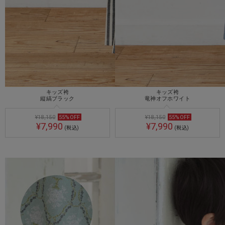
キッズ袴
キッズ袴
縦縞ブラック
竜神オフホワイト
¥18,150
55
%
OFF
¥18,150
55
%
OFF
¥7,990
¥7,990
(税込)
(税込)