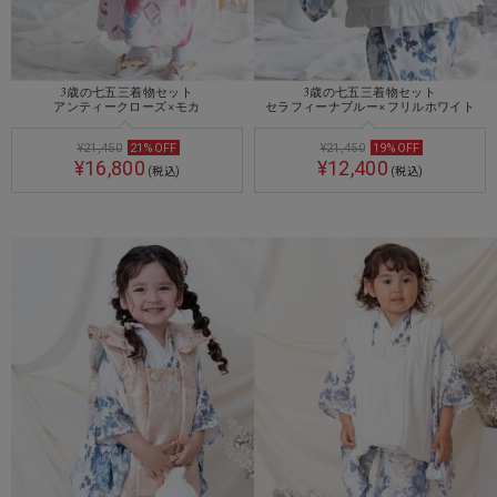
3歳の七五三着物セット
3歳の七五三着物セット
アンティークローズ×モカ
セラフィーナブルー×フリルホワイト
¥21,450
21
%
OFF
¥21,450
19
%
OFF
¥16,800
¥12,400
(税込)
(税込)