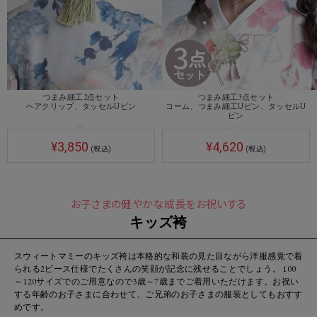
つまみ細工2点セット
つまみ細工3点セット
ヘアクリップ、タッセルUピン
コーム、つまみ細工Uピン、タッセルU
ピン
¥3,850
¥4,620
(税込)
(税込)
お子さまの健やかな成長をお祝いする
キッズ袴
スウィートマミーのキッズ袴は本格的な和装の見た目ながら洋服感覚で着
られる2ピース仕様でたくさんの笑顔が記念に残せることでしょう。 100
～120サイズでのご用意なので3歳～7歳までご着用いただけます。お祝い
する年齢のお子さまに合わせて、ご兄弟のお子さまの服装としてもおすす
めです。