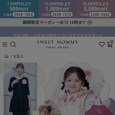
マタニティウェア・授乳服のスウィートマミー
7,000
15,000
30,000
円以上で
円以上で
円以上で
500
1,500
5,000
OFF
OFF
OFF
円
円
円
2608-7050
2608-1515
2608-3050
CODE
CODE
CODE
8,000円以上のご購入で送料無料
期間限定クーポン ～8/12 14時まで
平日14時 / 土日祝12時まで のご注文で当日出荷！
__ITM_C
七五三