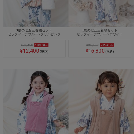
3歳の七五三着物セット
3歳の七五三着物セット
セラフィーナブルー×フリルピンク
セラフィーナブルー×ホワイト
¥21,450
19
%
OFF
¥21,450
21
%
OFF
¥12,400
¥16,800
(税込)
(税込)