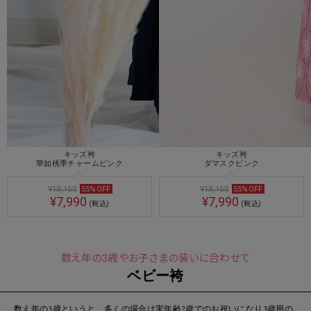
キッズ袴
キッズ袴
華如桃季チャームピンク
ダマスクピンク
¥18,150
55
%
OFF
¥18,150
55
%
OFF
¥7,990
¥7,990
(税込)
(税込)
数え年の3歳やお子さまの装いに合わせて
ベビー袴
数え年の3歳というと、多くの場合は実年齢2歳でのお祝いになり3歳用の