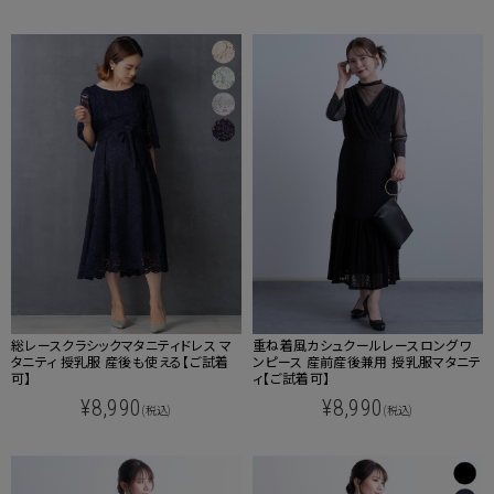
重ね着風カシュクールレースロングワ
総レースクラシックマタニティドレス マ
ンピース 産前産後兼用 授乳服マタニテ
タニティ 授乳服 産後も使える【ご試着
ィ【ご試着可】
可】
¥8,990
¥8,990
(税込)
(税込)