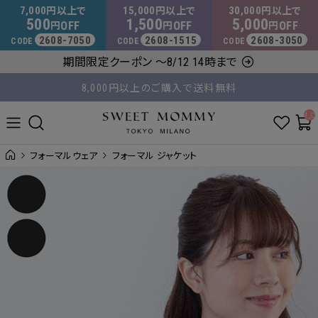
マタニティウェア・授乳服のスウィートマミー
7,000
15,000
30,000
円以上で
円以上で
円以上で
500
1,500
5,000
OFF
OFF
OFF
円
円
円
2608-7050
2608-1515
2608-3050
CODE
CODE
CODE
8,000円以上のご購入で送料無料
期間限定クーポン ～8/12 14時まで
平日14時 / 土日祝12時まで のご注文で当日出荷！
__ITM_C
フォーマルウェア
フォーマル ジャケット