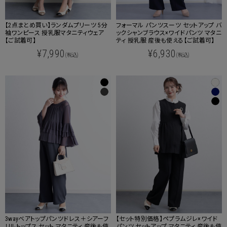
【2点まとめ買い】ランダムプリーツ 5分
フォーマル パンツスーツ セットアップ バ
袖ワンピース 授乳服マタニティウェア
ックシャンブラウス×ワイドパンツ マタニ
【ご試着可】
ティ 授乳服 産後も使える【ご試着可】
¥7,990
¥6,930
(税込)
(税込)
3wayベアトップパンツドレス＋シアーフ
【セット特別価格】ペプラムジレ×ワイド
リルトップス セット マタニティ 産後も使
パンツ セットアップ マタニティ 産後も使