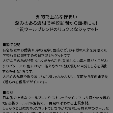
知的で上品な佇まい
深みのある濃紺で学校訪問から面接にも！
上質ウールブレンドのリュクスなジャケット
■商品説明
有名私立のお受験や、学校見学、面接など、お子様の未来を見据えた
学校行事におすすめの日本製ジャケットです。
大切な日の為の特別な1枚だからこそ、妥協しない素材選びとこだわ
りのパターンで、他にはない控えめかつ、強く優しい自分らしさを演出
する特別な1着です。
大きめの丸襟や折り返し袖がおしゃれかわいい、産前から産後まで長
く着られる優秀デザインです。
■素材
日本製の上質なウールブレンド・ストレッチツイルで、より軽やかな着心
地。高級ウール50％混紡で、一目見ればわかる上質素材。
しっかりと目の詰まったマットでしなやかな質感。天然素材のウールな