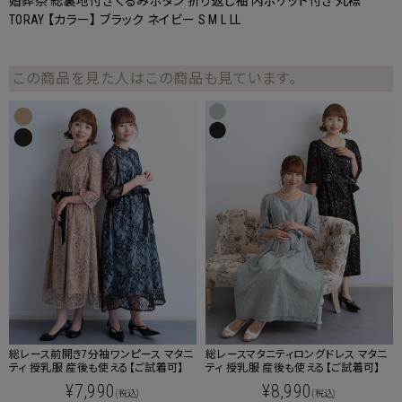
婚葬祭 総裏地付き くるみボタン 折り返し袖 内ポケット付き 丸襟
TORAY 【カラー】 ブラック ネイビー S M L LL
この商品を見た人はこの商品も見ています。
総レース前開き7分袖ワンピース マタニ
総レースマタニティロングドレス マタニ
ティ 授乳服 産後も使える【ご試着可】
ティ 授乳服 産後も使える【ご試着可】
¥7,990
¥8,990
(税込)
(税込)