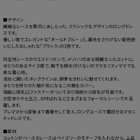
■デザイン
繊細なレースを贅沢にあしらった、クラシックなデザインのロングドレ
スです。
優しい青でエレガントな「オールドブルー」と、裏地をさりげない配色使
いにしたおしゃれな「ブラック」の2色です。
同生地レースのウエストリボンで、メリハリのある綺麗なシルエットに。
ゆとりのあるサイズ感で、胸下を締め付けないのでマタニティママでも
楽な着心地。
浅めに開いたネックラインは、鎖骨をきれいに魅せてくれます。
ゆとりを持たせた袖が気になる二の腕をカバー。
両脇に授乳口ファスナーがついており両側から授乳が可能です。
お宮参りや七五三、お呼ばれなどさまざまなフォーマルシーンで大活
躍します。
プレママから産後まで着痩せして見え、ロングユースで着回せるマタニ
ティドレスです。
■素材
コットンがベースのレースはペイズリーのモチーフを入れながら、上品