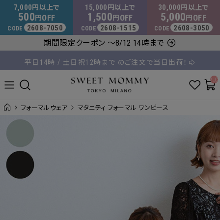
マタニティウェア・授乳服のスウィートマミー
7,000
15,000
30,000
円以上で
円以上で
円以上で
500
1,500
5,000
OFF
OFF
OFF
円
円
円
2608-7050
2608-1515
2608-3050
CODE
CODE
CODE
8,000円以上のご購入で送料無料
期間限定クーポン ～8/12 14時まで
平日14時 / 土日祝12時まで のご注文で当日出荷！
__ITM_C
フォーマルウェア
マタニティ フォーマル ワンピース