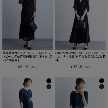
重ね着風カシュクールレースロングワ
2WAY リボン付き フォーマルワンピース
ンピース 産前産後兼用 授乳服マタニテ
マタニティ 授乳服 産後も使える【ご試着
ィ【ご試着可】
可】
¥8,990
¥9,900
(税込)
(税込)