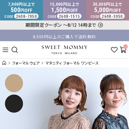
マタニティウェア・授乳服のスウィートマミー
7,000
15,000
30,000
円以上で
円以上で
円以上で
500
1,500
5,000
OFF
OFF
OFF
円
円
円
2608-7050
2608-1515
2608-3050
CODE
CODE
CODE
平日14時 / 土日祝12時まで のご注文で当日出荷！
期間限定クーポン ～8/12 14時まで
8,000円以上のご購入で送料無料
__ITM_C
フォーマルウェア
マタニティ フォーマル ワンピース