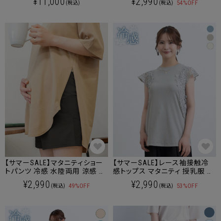
¥11,000
¥2,990
54%OFF
(税込)
(税込)
【サマーSALE】マタニティショー
【サマーSALE】レース袖接触冷
トパンツ 冷感 水陸両用 涼感 水
感トップス マタニティ 授乳服 産
着 速乾 マタニティ 産後も使え
後も使える
¥2,990
¥2,990
49%OFF
53%OFF
(税込)
(税込)
る [M便 6/6]【メール便可】