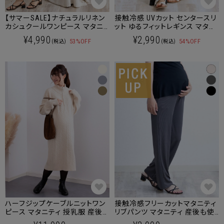
【サマーSALE】ナチュラルリネン
接触冷感 UVカット センタースリ
カシュクールワンピース マタニ
ット ゆるフィットレギンス マタニ
ティ 授乳服 産後も使える
ティパンツ マタニティウェア 産
¥4,990
¥2,990
53%OFF
54%OFF
(税込)
(税込)
後も使える
ハーフジップケーブルニットワン
接触冷感フリーカットマタニティ
ピース マタニティ 授乳服 産後
リブパンツ マタニティ 産後も使
も使える
える