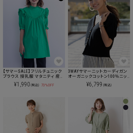
【サマーSALE】フリルチュニック
3WAYサマーニットカーディガン
ブラウス 授乳服 マタニティ 産後
オーガニックコットン100％ニッ
も使える
ト マタニティウェア/授乳服
¥1,990
¥6,799
73%OFF
(税込)
(税込)