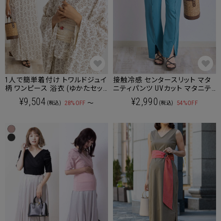
1人で簡単着付け トワルドジュイ
接触冷感 センタースリット マタ
柄 ワンピース 浴衣 (ゆかたセッ
ニティパンツ UVカット マタニテ
ト)選べるレース帯/兵児帯 レデ
ィウェア 産後も使える
¥9,504
¥2,990
28%OFF
～
54%OFF
(税込)
(税込)
ィース/大人/ゆかた 妊婦でも着
られる