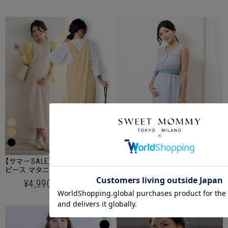
クーポンコードをコピーしました。
【サマーSALE】バッククロスワン
【サマーSALE】マーメイドライン
ピース マタニティ 授乳服 産後
ストライプワンピース マタニテ
ショッピングカート画面にてご入力ください。
も使える
ィ 授乳服 産後も使える
¥4,990
¥2,990
43%OFF
69%OFF
(税込)
(税込)
クーポンのご利用には会員登録が必要となります。