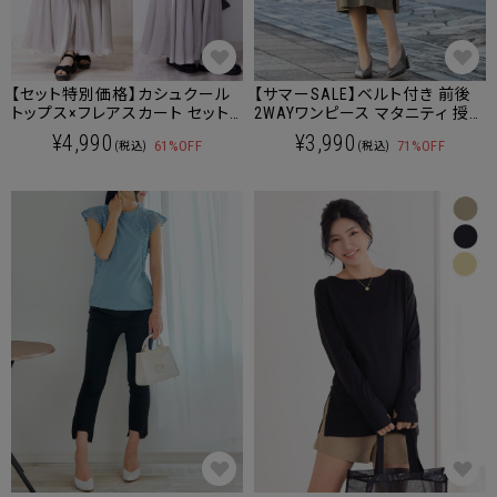
【セット特別価格】カシュクール
【サマーSALE】ベルト付き 前後
トップス×フレアスカート セット
2WAYワンピース マタニティ 授
アップ マタニティ 授乳服 産後も
乳服 産後も使える
¥4,990
¥3,990
61%OFF
71%OFF
(税込)
(税込)
使える