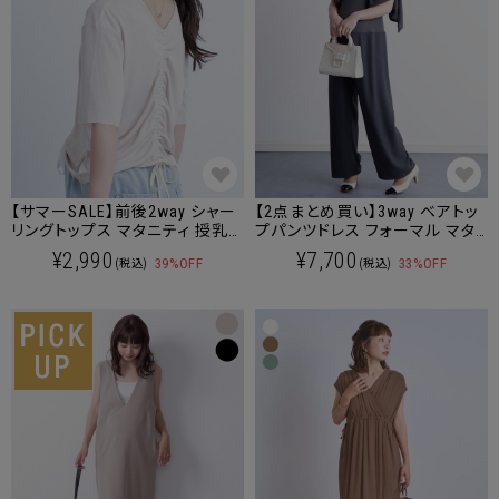
【サマーSALE】前後2way シャー
【2点まとめ買い】3way ベアトッ
リングトップス マタニティ 授乳
プパンツドレス フォーマル マタ
服 産後も使える [M便 6/6] 【メ
ニティ 産後も使える
¥2,990
¥7,700
39%OFF
33%OFF
(税込)
(税込)
ール便可】