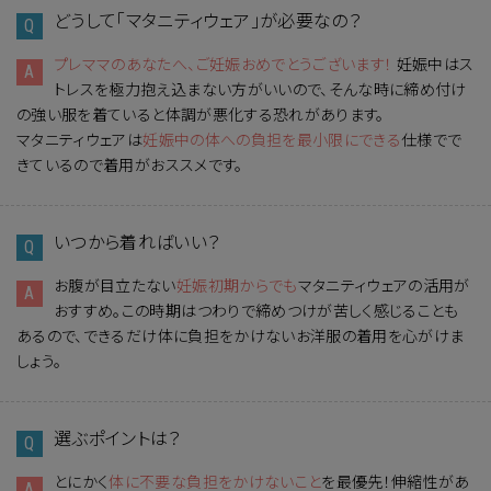
どうして「マタニティウェア」が必要なの？
プレママのあなたへ、ご妊娠おめでとうございます！
妊娠中はス
トレスを極力抱え込まない方がいいので、そんな時に締め付け
の強い服を着ていると体調が悪化する恐れがあります。
マタニティウェアは
妊娠中の体への負担を最小限にできる
仕様でで
きているので着用がおススメです。
いつから着ればいい？
お腹が目立たない
妊娠初期からでも
マタニティウェアの活用が
おすすめ。この時期はつわりで締めつけが苦しく感じることも
あるので、できるだけ体に負担をかけないお洋服の着用を心がけま
しょう。
選ぶポイントは？
とにかく
体に不要な負担をかけないこと
を最優先！伸縮性があ