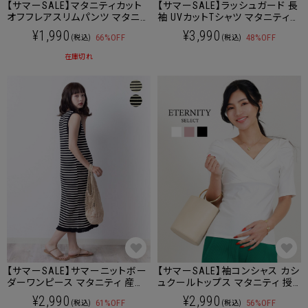
【サマーSALE】マタニティカット
【サマーSALE】ラッシュガード 長
オフフレアスリムパンツ マタニテ
袖 UVカットTシャツ マタニティ
ィ 産後も使える
OK
¥1,990
¥3,990
66%OFF
48%OFF
(税込)
(税込)
在庫切れ
【サマーSALE】サマーニットボー
【サマーSALE】袖コンシャス カシ
ダーワンピース マタニティ 産後
ュクールトップス マタニティ 授
も使える
乳服 産後も使える
¥2,990
¥2,990
61%OFF
56%OFF
(税込)
(税込)