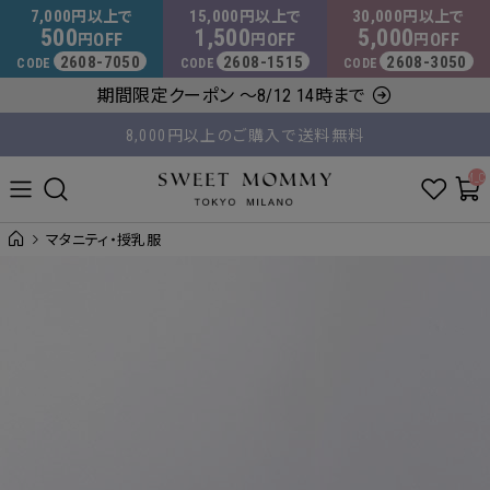
マタニティウェア・授乳服のスウィートマミー
7,000
15,000
30,000
円以上で
円以上で
円以上で
500
1,500
5,000
OFF
OFF
OFF
円
円
円
2608-7050
2608-1515
2608-3050
CODE
CODE
CODE
8,000円以上のご購入で送料無料
期間限定クーポン ～8/12 14時まで
平日14時 / 土日祝12時まで のご注文で当日出荷！
__ITM_C
マタニティ・授乳服