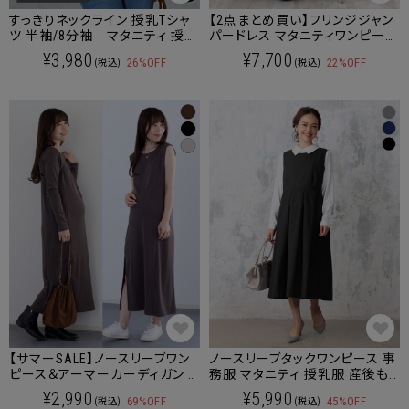
すっきりネックライン 授乳Tシャ
【2点まとめ買い】フリンジジャン
ツ 半袖/8分袖 マタニティ 授乳
パードレス マタニティワンピース
服 産後も使える[M便 6/6] 【メー
ジャンパースカート マタニティ
¥3,980
¥7,700
26%OFF
22%OFF
(税込)
(税込)
ル便可】
授乳服 産後も使える
【サマーSALE】ノースリーブワン
ノースリーブタックワンピース 事
ピース＆アーマーカーディガン 2
務服 マタニティ 授乳服 産後も
点セット マタニティ 授乳服
使える
¥2,990
¥5,990
69%OFF
45%OFF
(税込)
(税込)
産後も使える