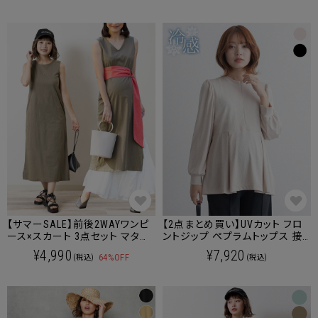
【サマーSALE】前後2WAYワンピ
【2点まとめ買い】UVカット フロ
ース×スカート 3点セット マタニ
ントジップ ペプラムトップス 接
ティ 授乳服 産後も使える
触冷感 マタニティ 授乳服 産後
¥4,990
¥7,920
64%OFF
(税込)
(税込)
も使える