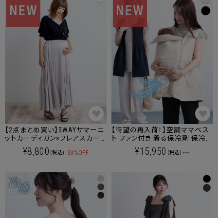
【2点まとめ買い】3WAYサマーニ
【待望の再入荷！】空調ママベス
ットカーディガン×フレアスカート
ト ファン付き 着る保冷剤 保冷剤
セットアップ マタニティ 産後も
ベスト 暑さ対策 抱っこ紐ケープ
¥8,800
¥15,950
33%OFF
～
(税込)
(税込)
使える
マタニティウェア 産後も使える