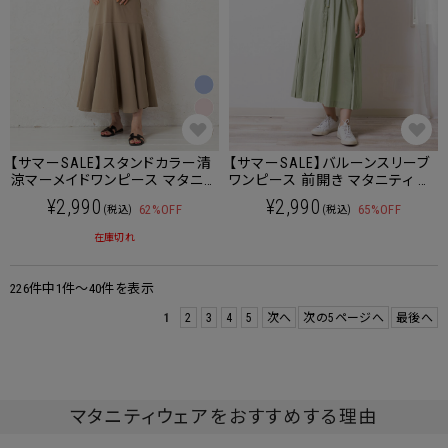
【サマーSALE】スタンドカラー清
【サマーSALE】バルーンスリーブ
涼マーメイドワンピース マタニ
ワンピース 前開き マタニティ 授
ティ 授乳服 産後も使える
乳服 産後も使える
¥2,990
¥2,990
62%OFF
65%OFF
(税込)
(税込)
在庫切れ
226件中1件～40件を表示
1
2
3
4
5
次へ
次の5ページへ
最後へ
マタニティウェアをおすすめする理由