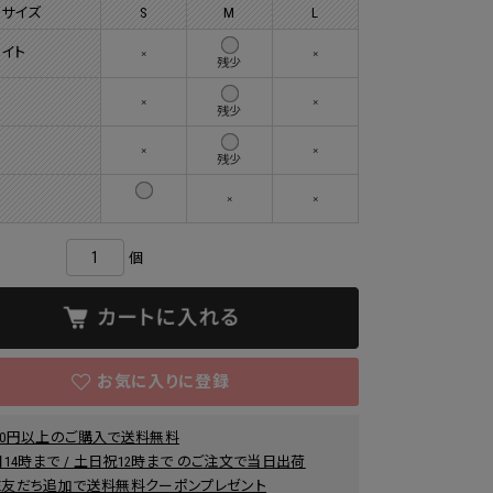
 サイズ
S
M
L
イト
×
×
残少
ー
×
×
残少
×
×
残少
×
×
個
000円以上のご購入で送料無料
14時まで / 土日祝12時まで のご注文で当日出荷
INE友だち追加で送料無料クーポンプレゼント