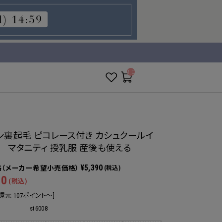
__ITM_CNT__
ン裏起毛 ピコレース付き カシュクールイ
 マタニティ 授乳服 産後も使える
¥5,390
(税込)
90
(税込)
還元 107ポイント～]
st6008