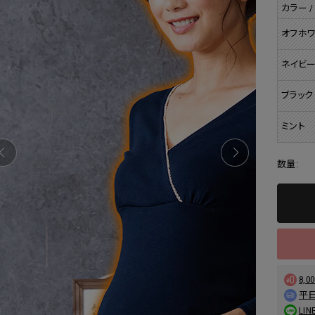
カラー /
オフホワ
ネイビ
ブラック
ミント
数量:
8,
平日
L