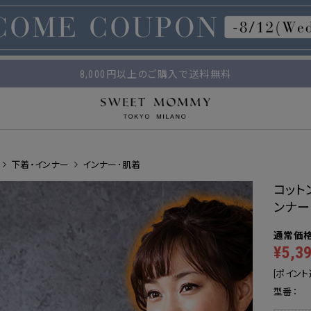
マタニティウェア・授乳服のスウィートマミー
平日14時 / 土日祝12時まで のご注文で当日出荷！
8,000円以上のご購入で送料無料
下着・インナー
インナー･肌着
コット
ンナー
¥5,3
[ポイント
型番：