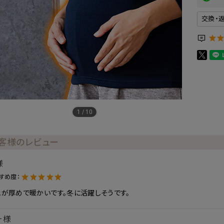
交換・
1
/
10
客様のレビュー
様
すめ度：
が厚めで暖かいです。冬に活躍しそうです。
ー様