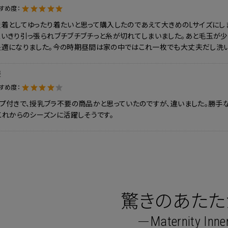
すめ度：
着としてゆったり着たいと思って購入したのであえて大きめのLサイズにし
思いきり引っ張られブチブチブチっと糸が切れてしまいました。あと毛玉が
快適になりました。今の時期昼間は家の中ではこれ一枚でも大丈夫だし洗い
様
すめ度：
プ付きで、授乳ブラ不要の商品かと思っていたのですが、違いました。勝手
これからのシーズンに活躍しそうです。
驚きのあたた
Maternity Inne