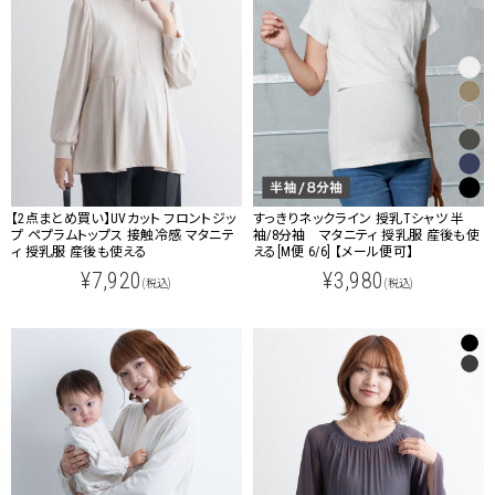
【2点まとめ買い】UVカット フロントジッ
すっきりネックライン 授乳Tシャツ 半
プ ペプラムトップス 接触冷感 マタニテ
袖/8分袖 マタニティ 授乳服 産後も使
ィ 授乳服 産後も使える
える[M便 6/6] 【メール便可】
¥7,920
¥3,980
(税込)
(税込)