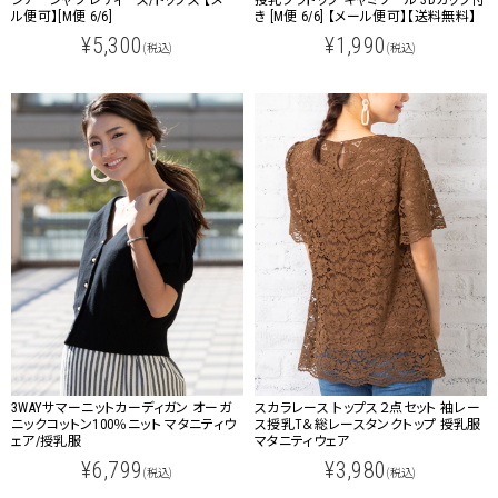
シアーシャツ レディース/トップス 【メー
授乳ブラトップ キャミソール 3Dカップ付
ル便可】[M便 6/6]
き [M便 6/6] 【メール便可】【送料無料】
¥5,300
¥1,990
(税込)
(税込)
3WAYサマーニットカーディガン オーガ
スカラレース トップス２点セット 袖レー
ニックコットン100％ニット マタニティウ
ス授乳T＆総レースタンクトップ 授乳服
ェア/授乳服
マタニティウェア
¥6,799
¥3,980
(税込)
(税込)