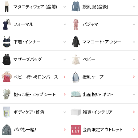
マタニティウェア (産前)
授乳服 (産後)
フォーマル
パジャマ
下着・インナー
ママコート・アウター
マザーズバッグ
ベビー
クーポンコードをコピーしました。
ベビー袴・袴ロンパース
授乳ケープ
ショッピングカート画面にてご入力ください。
抱っこ紐・ヒップシート
出産祝い・ギフト
クーポンのご利用には会員登録が必要となります。
ボディケア・妊活
雑貨・インテリア
パパも一緒！
会員限定アウトレット