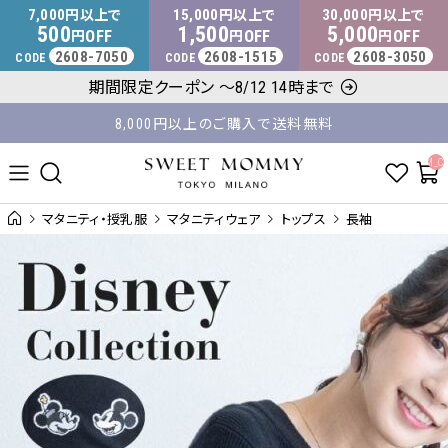
マタニティウェア・授乳服のスウィートマミー
7,000
15,000
30,000
円以上で
円以上で
円以上で
500
1,500
5,000
OFF
OFF
OFF
円
円
円
2608-7050
2608-1515
2608-3050
CODE
CODE
CODE
平日14時 / 土日祝12時まで のご注文で当日出荷！
期間限定クーポン ～8/12 14時まで
8,000円以上のご購入で送料無料
__ITM_C
マタニティ・授乳服
マタニティウェア
トップス
長袖