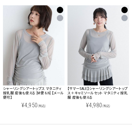
シャーリングシアートップス マタニティ
【サマーSALE】シャーリングシアートップ
授乳服 産後も使える [M便 6/6] 【メール
ス＋キャミソールセット マタニティ 授乳
便可】
服 産後も使える
¥4,950
¥4,980
(税込)
(税込)