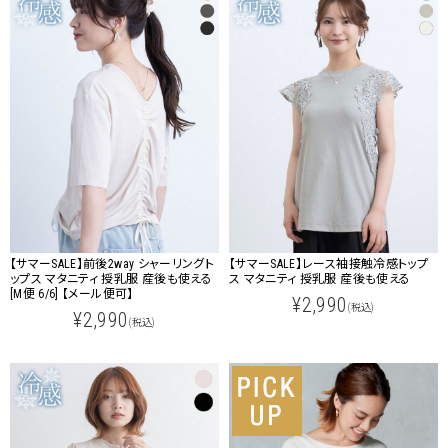
【サマーSALE】前後2way シャーリングト
【サマーSALE】レース袖接触冷感トップ
ップス マタニティ 授乳服 産後も使える
ス マタニティ 授乳服 産後も使える
[M便 6/6] 【メール便可】
¥2,990
(税込)
¥2,990
(税込)