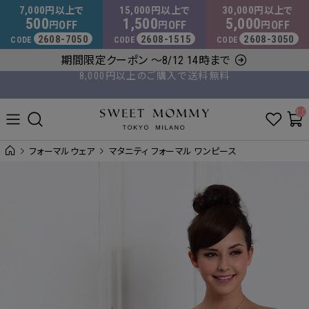
マタニティウェア・授乳服のスウィートマミー
7,000
15,000
30,000
円以上で
円以上で
円以上で
500
1,500
5,000
OFF
OFF
OFF
円
円
円
2608-7050
2608-1515
2608-3050
CODE
CODE
CODE
8,000円以上のご購入で送料無料
期間限定クーポン ～8/12 14時まで
平日14時 / 土日祝12時まで のご注文で当日出荷！
__ITM_C
フォーマルウェア
マタニティ フォーマル ワンピース