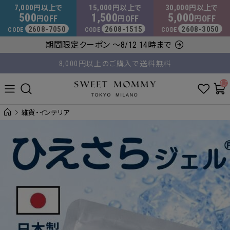
マタニティウェア・授乳服のスウィートマミー
7,000
15,000
30,000
円以上で
円以上で
円以上で
500
1,500
5,000
OFF
OFF
OFF
円
円
円
2608-7050
2608-1515
2608-3050
CODE
CODE
CODE
平日14時 / 土日祝12時まで のご注文で当日出荷！
期間限定クーポン ～8/12 14時まで
8,000円以上のご購入で送料無料
__ITM_C
雑貨・インテリア