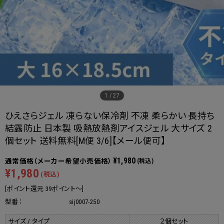
1
/
27
ひえさらジェル 凍らない保冷剤 不凍 柔らかい 長持ち
結露防止 日本製 吸熱放熱剤アイスジェル 大サイズ 2
個セット 送料無料[M便 3/6]【メール便可】
¥1,980
(税込)
¥1,980
(税込)
[ポイント還元 39ポイント～]
型番：
sij0007-250
サイズ / タイプ
２個セット