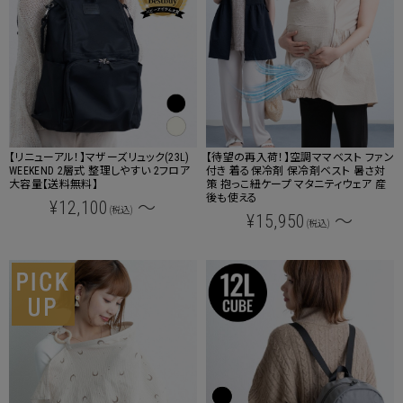
【リニューアル！】マザーズリュック(23L)
【待望の再入荷！】空調ママベスト ファン
WEEKEND 2層式 整理しやすい 2フロア
付き 着る保冷剤 保冷剤ベスト 暑さ対
大容量【送料無料】
策 抱っこ紐ケープ マタニティウェア 産
後も使える
¥12,100
～
(税込)
¥15,950
～
(税込)