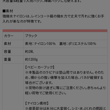
大容量＆軽量で入院バッグ、陣痛バッグにも使えます。
■素材
強撥水ナイロンは、レインコート級の撥水力で丈夫で汚れに強くお手
入れが楽なのが特徴です。
カラー
ブラック
素材
表地：ナイロン100％ 裏地：ポリエステル100％
容量
約28L
重量
約1200g
【ベビーカーフック】
※本製品のカラビナは登山用ではありません。そのた
め、横からの強い衝撃を加えた場合、バネが破損する
場合がございます。
※荷物の掛け過ぎに等にご注意ください。赤ちゃんより
軽い荷物でご使用ください。
【ナイロン素材】
※皮革部分は水分に大変弱く、シミ・水ぶくれの原因と