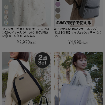
ダブルガーゼ 大判 授乳ケープ エプロ
親子で使える！4WAYマザーズバッグ
ン型/ワイヤー入り/コットン100%[M便
(12L) 【CUBE】 ママリュック/マザーズバ
6/6]【メール便可】送料無料
ッグ
¥2,970
¥4,990
(税込)
(税込)