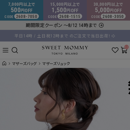
マタニティウェア・授乳服のスウィートマミー
7,000
15,000
30,000
円以上で
円以上で
円以上で
500
1,500
5,000
OFF
OFF
OFF
円
円
円
2608-7050
2608-1515
2608-3050
CODE
CODE
CODE
期間限定クーポン ～8/12 14時まで
平日14時 / 土日祝12時まで のご注文で当日出荷！
8,000円以上のご購入で送料無料
__ITM_C
マザーズバッグ
マザーズリュック