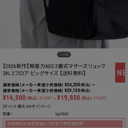
1
/
38
【2026新作】無重力AGS 2層式マザーズリュック
28L 2フロア ビッグサイズ 【送料無料】
¥24,200
(税込)
～
¥29,150
(税込)
¥16,500
¥19,850
(税込)
31%OFF
(税込)
31%OFF
～
[ポイント還元 330ポイント～]
型番：
hg25065
大好評のため生産追いつかずご予約受付中