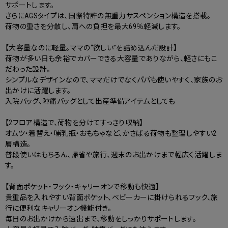
サポートします。
さらにAGSタイプは、国際特許の無重力サスペンション構造を搭載。
荷物の重さを分散し、肩への負担を最大69％軽減します。
【大容量なのに軽量。ママの“欲しい”を詰め込んだ設計】
荷物が多い日も余裕でカバーできる大容量でありながら、軽さにもこ
だわった設計。
シンプルなデザインなので、ママだけでなくパパも使いやすく、家族のお
出かけに活躍します。
入院バッグ、陣痛バッグとして出産準備アイテムとしても
【2フロア構造で、荷物を分けてすっきり収納】
オムツ・着替え・哺乳瓶・おもちゃなど、かさばる荷物も整理しやすい2
層構造。
普段使いはもちろん、帰省や旅行、週末のお出かけまで幅広く活躍しま
す。
【背面ポケット・フック・キャリーオンで移動も快適】
貴重品を入れやすい背面ポケット、ベビーカーに掛けられるフック、旅
行に便利なキャリーオン機能付き。
毎日のお出かけから遠出まで、移動をしっかりサポートします。