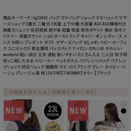
商品キーワード：hg25065 バッグ ママバッグ リュック ママリュック マザ
ーズリュック 2層式 二層式 2気室 上下分離 大容量 AGS AGS機能付き
無重力リュック 負担軽減 肩が楽 軽量 保温 保冷ポケット 撥水 背中フ
ァスナー 背面ポケット ショルダーストラップ キャリーオン レディース メ
ンズ お祝い プレゼント ギフト マザーズバッグ おしゃれ ベビーカーフッ
ク ユニセックス 男女兼用 バックパック ナイロン きれいめ かわいい
weekend 軽い 自立 丈夫 通勤 使いやすい たくさん入る 二人分 双子用
抱っこ紐したまま ベビーカー ペットボトル ペアレンツバッグ ペアレン
ツリュック 防災リュック 避難用 ママ パパ ブラック グレー ネイビー ベ
ージュ グレージュ 黒 紺 LDK SWEET MOMMY【カラー】ブラック
この商品を見た人はこの商品も見ています。