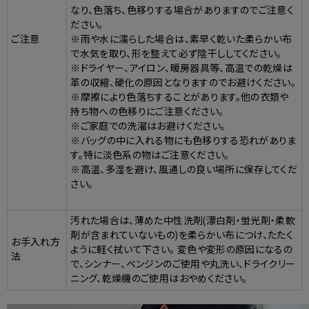
なり、色落ち、色移りする場合がありますのでご注意く
ださい。
ご注意
※雨や水に濡らした場合は、素早く乾いた柔らかい布
で水気を取り、形を整えて必ず陰干ししてください。
※ドライヤー、アイロン、暖房器具等、高温での乾燥は
革の収縮、硬化の原因となりますのでお避けください。
※摩擦により色落ちすることがあります。他の衣類や
持ち物への色移りにご注意ください。
※ご家庭での洗濯はお避けください。
※バッグの中に入れる物にも色移りする恐れがありま
す。特に淡色系の物はご注意ください。
※高温、多湿を避け、風通しの良い場所に保存してくだ
さい。
汚れた場合は、薄めた中性洗剤(漂白剤・蛍光剤・柔軟
剤が含まれていないもの)を柔らかい布につけ、たたく
お手入れ方
ように軽く拭いて下さい。 変色や変形の原因になるの
法
で、シンナー、ベンジンのご使用や丸洗い、ドライクリー
ニング、乾燥機のご使用はおやめください。