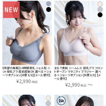
【待望の再販】24時間育乳 シェル型 ニ
まるで素肌 シームレス 授乳ブラ フロン
ット授乳ブラ 産前産後OK 選べる＋ショ
トオープン マタニティ ブラジャー 選べ
ーツオプション[M便 6/6]【メール便可】
る＋ショーツオプション[M便 6/6] 【メ
ール便可】
¥2,990
(税込)
¥2,990
～
(税込)