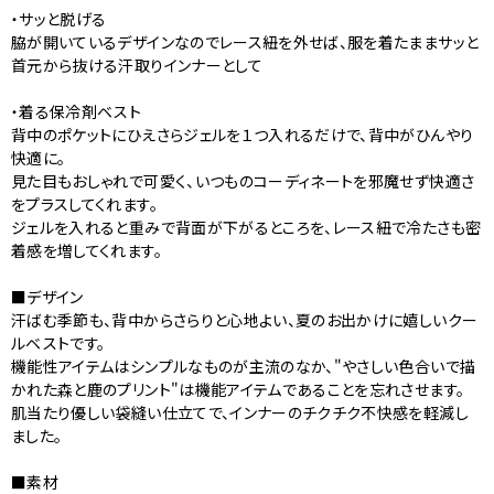
・サッと脱げる
脇が開いているデザインなのでレース紐を外せば、服を着たままサッと
首元から抜ける汗取りインナーとして
・着る保冷剤ベスト
背中のポケットにひえさらジェルを１つ入れるだけで、背中がひんやり
快適に。
見た目もおしゃれで可愛く、いつものコーディネートを邪魔せず快適さ
をプラスしてくれます。
ジェルを入れると重みで背面が下がるところを、レース紐で冷たさも密
着感を増してくれます。
■デザイン
汗ばむ季節も、背中からさらりと心地よい、夏のお出かけに嬉しいクー
ルベストです。
機能性アイテムはシンプルなものが主流のなか、"やさしい色合いで描
かれた森と鹿のプリント"は機能アイテムであることを忘れさせます。
肌当たり優しい袋縫い仕立てで、インナーのチクチク不快感を軽減し
ました。
■素材