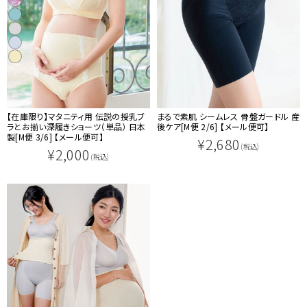
【在庫限り】マタニティ用 伝説の授乳ブ
まるで素肌 シームレス 骨盤ガードル 産
ラとお揃い深履きショーツ（単品） 日本
後ケア[M便 2/6] 【メール便可】
製[M便 3/6] 【メール便可】
¥2,680
(税込)
¥2,000
(税込)