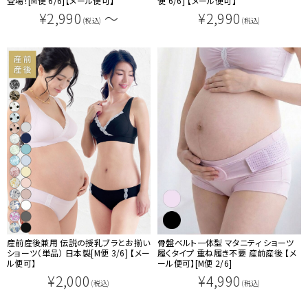
登場！[M便 6/6]【メール便可】
便 6/6] 【メール便可】
¥2,990
～
¥2,990
(税込)
(税込)
産前産後兼用 伝説の授乳ブラとお揃い
骨盤ベルト一体型 マタニティ ショーツ
ショーツ（単品） 日本製[M便 3/6] 【メー
履くタイプ 重ね履き不要 産前産後 【メ
ル便可】
ール便可】[M便 2/6]
¥2,000
¥4,990
(税込)
(税込)