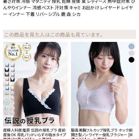
暑さ対策 冷感 マタニティ 授乳 妊婦 産後 夏 レディース 熱中症対策 ひ
んやりインナー 冷感ベスト 汗対策 キャミ お出かけ レイヤード レイヤ
ー インナー 下着 リバーシブル 鹿 森 シカ
この商品を見た人はこの商品も見ています。
産婦人科医推奨 伝説の授乳ブラ 産前
脇高美胸フルカップ授乳ブラ ホック前
産後OK 母乳パッドいらずの吸水タイプ
開き型ノンワイヤー授乳ブラジャー [M