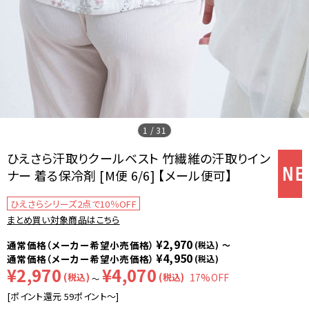
1
/
31
ひえさら汗取りクールベスト 竹繊維の汗取りイン
ナー 着る保冷剤 [M便 6/6] 【メール便可】
ひえさらシリーズ2点で10％OFF
まとめ買い対象商品はこちら
¥2,970
(税込)
～
¥4,950
(税込)
¥2,970
¥4,070
(税込)
(税込)
17%OFF
～
[ポイント還元 59ポイント～]