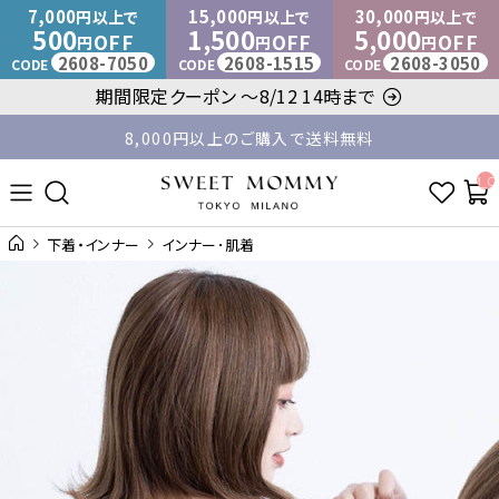
マタニティウェア・授乳服のスウィートマミー
7,000
15,000
30,000
円以上で
円以上で
円以上で
500
1,500
5,000
OFF
OFF
OFF
円
円
円
2608-7050
2608-1515
2608-3050
CODE
CODE
CODE
期間限定クーポン ～8/12 14時まで
8,000円以上のご購入で送料無料
平日14時 / 土日祝12時まで のご注文で当日出荷！
__ITM_C
下着・インナー
インナー･肌着