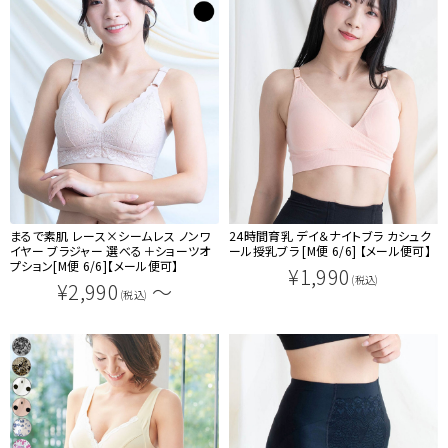
まるで素肌 レース×シームレス ノンワ
24時間育乳 デイ＆ナイトブラ カシュク
イヤー ブラジャー 選べる＋ショーツオ
ール授乳ブラ [M便 6/6] 【メール便可】
プション[M便 6/6]【メール便可】
¥1,990
(税込)
¥2,990
～
(税込)