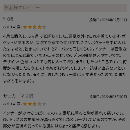
お客様のレビュー
Y.K様
投稿日：
2023年09月19日
おすすめ度：
４月に購入し、５ヶ月ほど経ちました。真夏以外はこれを着ています。ポ
ケットがあるのが、産院でも家でも便利です。ただ、ポケットを中に入れ
たままだと、乾きにくいです（ジーパンと同じくらい）。インナーは面倒な
のでほとんど着ていません。そのせいか、ブラの紐が見えやすいです。
デザイン・色あいはとても気に入っており、★５にしたいところですが、何
度か洗濯したらウエストの糸がほつれてしまい一部縫い直さないとい
けなかったため、★４にしました（もう一着は大丈夫だったので、たまた
まだと思います）。
サッカーママ様
投稿日：
2022年06月09日
おすすめ度：
インナーが少々安っぽく、そのまま素肌に着ると胸が擦れて痛いです。
後、トップスの袖部分が真っ直ぐではなくカーブしているのですが、その
部分が産後の弱っている肌にはちょっと痛痒く感じます。