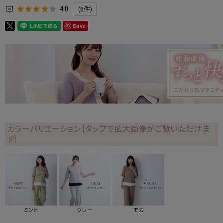
4.0
(6件)
Save
カラーバリエーション [タップで拡大画像がご覧いただけま
す]
ミント
グレー
モカ