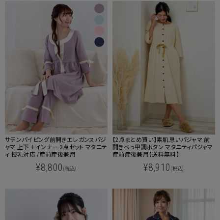
サテンパイピング前開きエレガンスパジ
【2点まとめ買い】素肌思いパジャマ 前
ャマ 上下＋インナー 3点セット マタニテ
開きべっ甲調ボタン マタニティパジャマ
ィ 授乳対応 /産前産後兼用
産前産後兼用【送料無料】
¥8,800
¥8,910
(税込)
(税込)