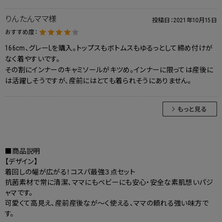
りんたんママ様
投稿日：
2021年10月15日
おすすめ度：
166cm、グレーLを購入。トップスもボトムスもゆるっとして締め付けが
なく着やすいです。
その割にインナーのキャミソールがキツめ。インナーに限っては産後に
は活躍しそうですが、産前にはとても着られそうにありません。
■商品説明
【デザイン】
着回しの幅が広がる！コスパ最強３点セット
抗菌素材で常に清潔、ママにもベビーにも安心・安全な素肌想いパジ
ャマです。
可愛くて高見え、産前産後なが～く使える、ママの頼れる強い味方で
す。