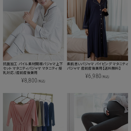
抗菌加工 パイル素材開襟パジャマ上下
素肌思いパジャマ パイピング マタニティ
セット マタニティパジャマ マタニティ 授
パジャマ 産前産後兼用【送料無料】
乳対応 /産前産後兼用
¥6,980
(税込)
¥8,800
(税込)