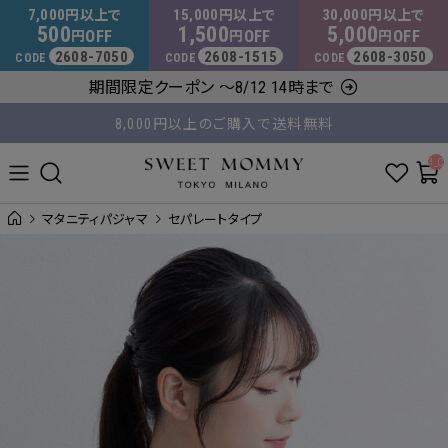
マタニティウェア・授乳服のスウィートマミー
7,000
15,000
30,000
円以上で
円以上で
円以上で
500
1,500
5,000
OFF
OFF
OFF
円
円
円
2608-7050
2608-1515
2608-3050
CODE
CODE
CODE
期間限定クーポン ～8/12 14時まで
8,000円以上のご購入で送料無料
平日14時 / 土日祝12時まで のご注文で当日出荷！
__ITM_C
マタニティパジャマ
セパレートタイプ