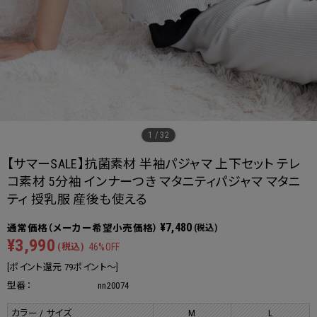
1
/
32
【サマーSALE】抗菌素材 半袖パジャマ 上下セット テレ
コ素材 5分袖 インナーつき マタニティパジャマ マタニ
ティ 授乳服 産後も使える
¥7,480
(税込)
¥3,990
(税込)
46%OFF
[ポイント還元 79ポイント～]
型番：
nn20074
カラー / サイズ
M
L