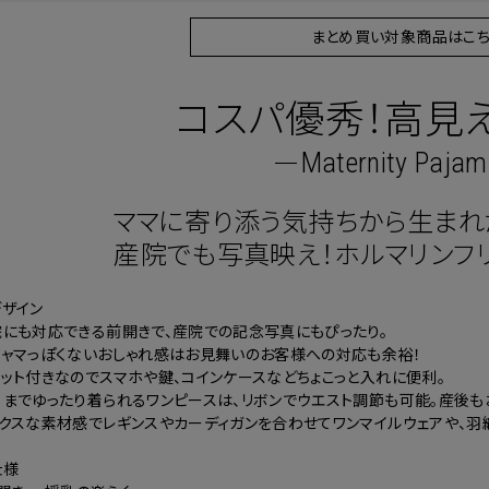
まとめ買い対象商品はこち
コスパ優秀！高見
Maternity Paja
ママに寄り添う気持ちから生まれ
産院でも写真映え！ホルマリンフ
デザイン
院にも対応できる前開きで、産院での記念写真にもぴったり。
ジャマっぽくないおしゃれ感はお見舞いのお客様への対応も余裕！
ット付きなのでスマホや鍵、コインケースなどちょこっと入れに便利。
までゆったり着られるワンピースは、リボンでウエスト調節も可能。産後も
ュクスな素材感でレギンスやカーディガンを合わせてワンマイルウェアや、羽
仕様