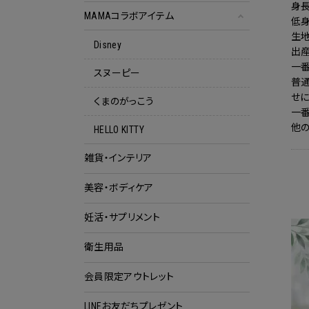
身長
MAMAコラボアイテム
低身
生地
Disney
出産
一
スヌーピー
普
せに
くまのがっこう
一番
他
HELLO KITTY
雑貨・インテリア
美容・ボディケア
妊活・サプリメント
衛生用品
会員限定アウトレット
クー
LINEお友だちプレゼント