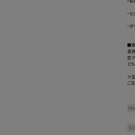
・前
検
・
さ
・ポ
ロ
■
高見
杢グ
ど
※
ご注
Ma
Si