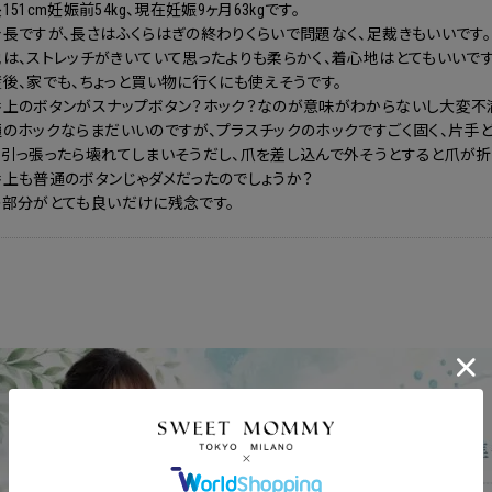
151cm妊娠前54kg、現在妊娠9ヶ月63kgです。
長ですが、長さはふくらはぎの終わりくらいで問題なく、足裁きもいいです。
は、ストレッチがきいていて思ったよりも柔らかく、着心地はとてもいいです
後、家でも、ちょっと買い物に行くにも使えそうです。
番上のボタンがスナップボタン？ホック？なのが意味がわからないし大変不
通のホックならまだいいのですが、プラスチックのホックですごく固く、片手
引っ張ったら壊れてしまいそうだし、爪を差し込んで外そうとすると爪が折
上も普通のボタンじゃダメだったのでしょうか？
の部分がとても良いだけに残念です。
ポンコードをコピーしました。