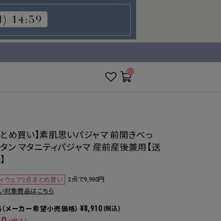
__ITM_CNT__
まとめ買い】素肌思いパジャマ 前開きべっ
タン マタニティパジャマ 産前産後兼用【送
】
2点で9,990円
ィウェア2点まとめ買い
い対象商品はこちら
¥8,910
(税込)