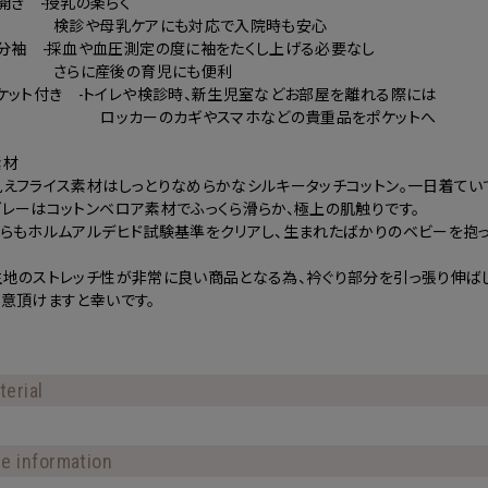
開き -授乳の楽らく
診や母乳ケアにも対応で入院時も安心
七分袖 -採血や血圧測定の度に袖をたくし上げる必要なし
らに産後の育児にも便利
ケット付き -トイレや検診時、新生児室などお部屋を離れる際には
ッカーのカギやスマホなどの貴重品をポケットへ
素材
えフライス素材はしっとりなめらかなシルキータッチコットン。一日着てい
レーはコットンベロア素材でふっくら滑らか、極上の肌触りです。
ちらもホルムアルデヒド試験基準をクリアし、生まれたばかりのベビーを抱っ
生地のストレッチ性が非常に良い商品となる為、衿ぐり部分を引っ張り伸ば
意頂けますと幸いです。
terial
ze information