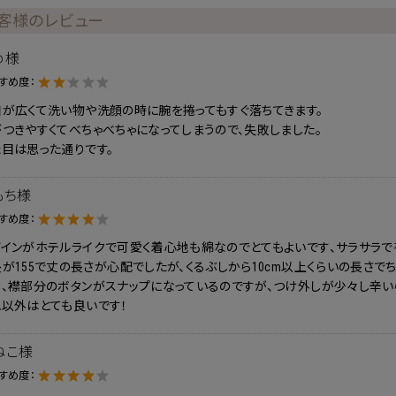
客様のレビュー
め様
すめ度：
口が広くて洗い物や洗顔の時に腕を捲ってもすぐ落ちてきます。
つきやすくてべちゃべちゃになってしまうので、失敗しました。
目は思った通りです。
もち様
すめ度：
インがホテルライクで可愛く着心地も綿なのでとてもよいです、サラサラで
が155で丈の長さが心配でしたが、くるぶしから10cm以上くらいの長さで
、襟部分のボタンがスナップになっているのですが、つけ外しが少々し辛いので
れ以外はとても良いです！
ねこ様
すめ度：