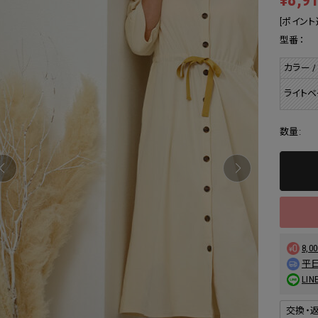
¥8,9
[ポイント
型番：
カラー /
ライトベ
数量:
8,
平日
L
交換・