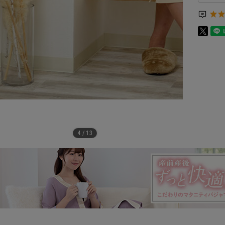
4
/
13