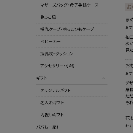
マザーズバッグ・母子手帳ケース
お
抱っこ紐
ま
おす
授乳ケープ・抱っこひもケープ
袖
ベビーカー
水が
見た
授乳枕・クッション
お
アクセサリー・小物
おす
ギフト
デザ
身長
オリジナルギフト
ただ
そ
名入れギフト
内祝いギフト
花
おす
パパも一緒！