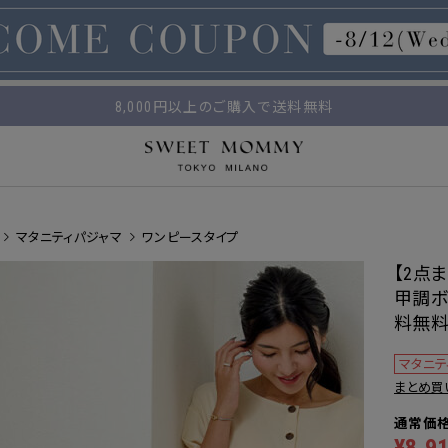
マタニティウェア・授乳服のスウィートマミー
平日14時 / 土日祝12時まで のご注文で当日出荷！
8,000円以上のご購入で送料無料
マタニティパジャマ
ワンピースタイプ
【2点
甲調ボ
料無料
マタニテ
まとめ買