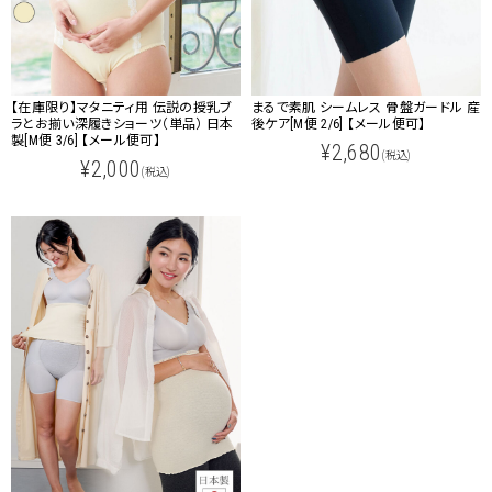
【在庫限り】マタニティ用 伝説の授乳ブ
まるで素肌 シームレス 骨盤ガードル 産
ラとお揃い深履きショーツ（単品） 日本
後ケア[M便 2/6] 【メール便可】
製[M便 3/6] 【メール便可】
¥2,680
(税込)
¥2,000
(税込)