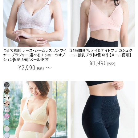
まるで素肌 レース×シームレス ノンワイ
24時間育乳 デイ＆ナイトブラ カシュク
ヤー ブラジャー 選べる＋ショーツオプ
ール授乳ブラ [M便 6/6] 【メール便可】
ション[M便 6/6]【メール便可】
¥1,990
(税込)
¥2,990
～
(税込)