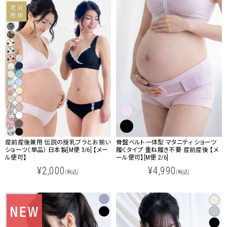
産前産後兼用 伝説の授乳ブラとお揃い
骨盤ベルト一体型 マタニティ ショーツ
ショーツ（単品） 日本製[M便 3/6] 【メー
履くタイプ 重ね履き不要 産前産後 【メ
ル便可】
ール便可】[M便 2/6]
¥2,000
¥4,990
(税込)
(税込)