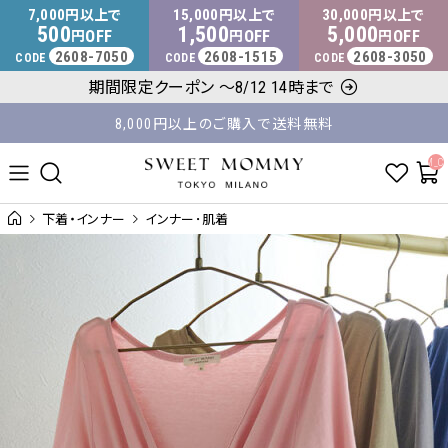
マタニティウェア・授乳服のスウィートマミー
7,000
15,000
30,000
円以上で
円以上で
円以上で
500
1,500
5,000
OFF
OFF
OFF
円
円
円
2608-7050
2608-1515
2608-3050
CODE
CODE
CODE
期間限定クーポン ～8/12 14時まで
8,000円以上のご購入で送料無料
平日14時 / 土日祝12時まで のご注文で当日出荷！
__ITM_C
下着・インナー
インナー･肌着