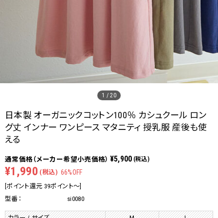
1
/
20
日本製 オーガニックコットン100％ カシュクール ロン
グ丈 インナー ワンピース マタニティ 授乳服 産後も使
える
¥5,900
(税込)
¥1,990
(税込)
66%OFF
[ポイント還元 39ポイント～]
型番：
si0080
カラー / サイズ
M
L