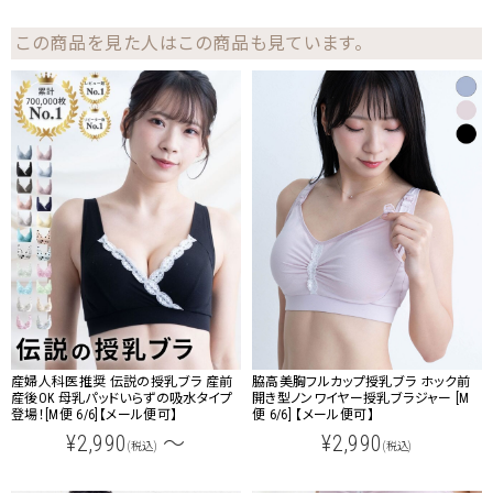
この商品を見た人はこの商品も見ています。
産婦人科医推奨 伝説の授乳ブラ 産前
脇高美胸フルカップ授乳ブラ ホック前
産後OK 母乳パッドいらずの吸水タイプ
開き型ノンワイヤー授乳ブラジャー [M
登場！[M便 6/6]【メール便可】
便 6/6] 【メール便可】
¥2,990
～
¥2,990
(税込)
(税込)