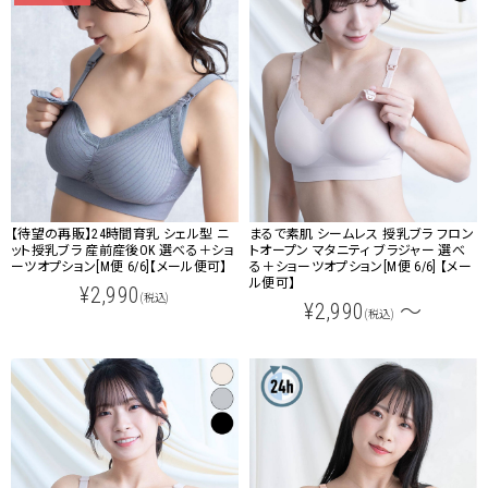
【待望の再販】24時間育乳 シェル型 ニ
まるで素肌 シームレス 授乳ブラ フロン
ット授乳ブラ 産前産後OK 選べる＋ショ
トオープン マタニティ ブラジャー 選べ
ーツオプション[M便 6/6]【メール便可】
る＋ショーツオプション[M便 6/6] 【メー
ル便可】
¥2,990
(税込)
¥2,990
～
(税込)