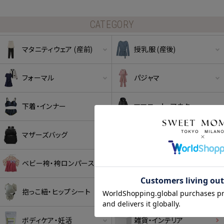
CATEGORY
マタニティウェア (産前)
授乳服 (産後)
フォーマル
パジャマ
下着・インナー
ママコート・アウター
クーポンコードをコピーしました。
マザーズバッグ
ベビー
ベビー袴・袴ロンパース
授乳ケープ
ショッピングカート画面にてご入力ください。
クーポンのご利用には会員登録が必要となります。
抱っこ紐・ヒップシート
出産祝い・ギフト
ボディケア・妊活
雑貨・インテリア