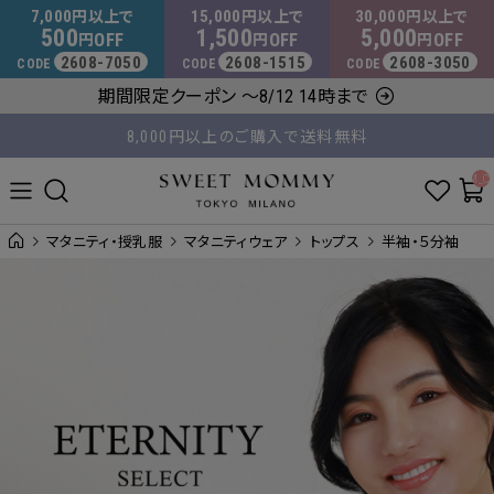
マタニティウェア・授乳服のスウィートマミー
7,000
15,000
30,000
円以上で
円以上で
円以上で
500
1,500
5,000
OFF
OFF
OFF
円
円
円
2608-7050
2608-1515
2608-3050
CODE
CODE
CODE
期間限定クーポン ～8/12 14時まで
8,000円以上のご購入で送料無料
平日14時 / 土日祝12時まで のご注文で当日出荷！
__ITM_C
マタニティ・授乳服
マタニティウェア
トップス
半袖・５分袖