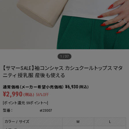
1
/
37
【サマーSALE】袖コンシャス カシュクールトップス マタ
ニティ 授乳服 産後も使える
¥6,930
(税込)
¥2,990
(税込)
56%OFF
[ポイント還元 59ポイント～]
型番：
et23007
カラー / サイズ
M
L