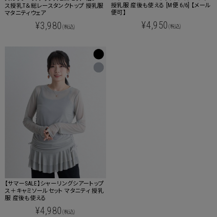
授乳服 産後も使える [M便 6/6] 【メール
ス授乳T＆総レースタンクトップ 授乳服
便可】
マタニティウェア
¥4,950
¥3,980
(税込)
(税込)
【サマーSALE】シャーリングシアートップ
ス＋キャミソールセット マタニティ 授乳
服 産後も使える
¥4,980
(税込)