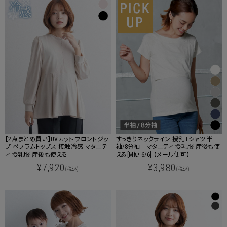
【2点まとめ買い】UVカット フロントジッ
すっきりネックライン 授乳Tシャツ 半
プ ペプラムトップス 接触冷感 マタニテ
袖/8分袖 マタニティ 授乳服 産後も使
ィ 授乳服 産後も使える
える[M便 6/6] 【メール便可】
¥7,920
¥3,980
(税込)
(税込)