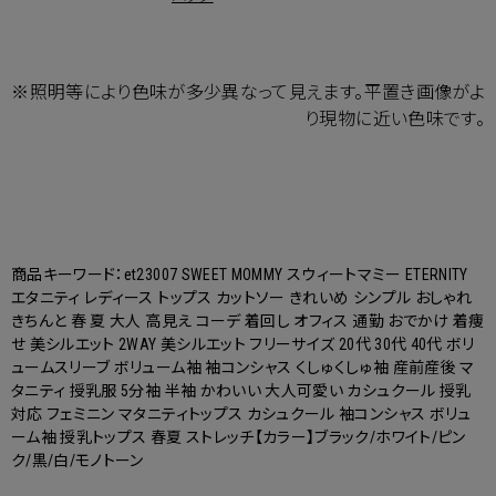
※照明等により色味が多少異なって見えます。平置き画像がよ
り現物に近い色味です。
商品キーワード：et23007 SWEET MOMMY スウィートマミー ETERNITY
エタニティ レディース トップス カットソー きれいめ シンプル おしゃれ
きちんと 春 夏 大人 高見え コーデ 着回し オフィス 通勤 おでかけ 着痩
せ 美シルエット 2WAY 美シルエット フリーサイズ 20代 30代 40代 ボリ
ュームスリーブ ボリューム袖 袖コンシャス くしゅくしゅ袖 産前産後 マ
タニティ 授乳服 5分袖 半袖 かわいい 大人可愛い カシュクール 授乳
対応 フェミニン マタニティトップス カシュクール 袖コンシャス ボリュ
ーム袖 授乳トップス 春夏 ストレッチ【カラー】ブラック/ホワイト/ピン
ク/黒/白/モノトーン