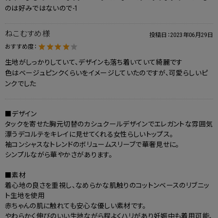
のは好みではないので-1
ねこむすめ様
投稿日：
2023年06月29日
おすすめ度：
生地がしっかりしていて、デザインも落ち着いていて綺麗です
色はベージュピンクくらいをイメージしていたのですが、可愛らしいピ
ンクでした
■デザイン
タックを寄せた胸元切替のカシュクールデザインでエレガントな雰囲気
漂うデコルテをキレイに見せてくれる女性らしいトップス。
袖コンシャスなトレンドのボリュームスリーブで華奢見せに。
シンプルながら華やかさがあります。
■素材
着心地の良さを重視し、なめらかな肌触りのコットンベースのリブニッ
ト生地を使用
赤ちゃんの肌に触れても安心な優しい素材です。
やわらかく伸びのいい生地ながら程よくハリがあり妊娠中も着用可能、