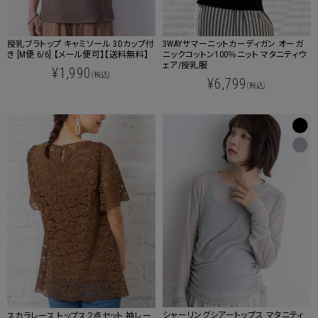
授乳ブラトップ キャミソール 3Dカップ付
3WAYサマーニットカーディガン オーガ
き [M便 6/6] 【メール便可】【送料無料】
ニックコットン100％ニット マタニティウ
ェア/授乳服
¥1,990
(税込)
¥6,799
(税込)
シャーリングシアートップス マタニティ
スカラレース トップス２点セット 袖レー