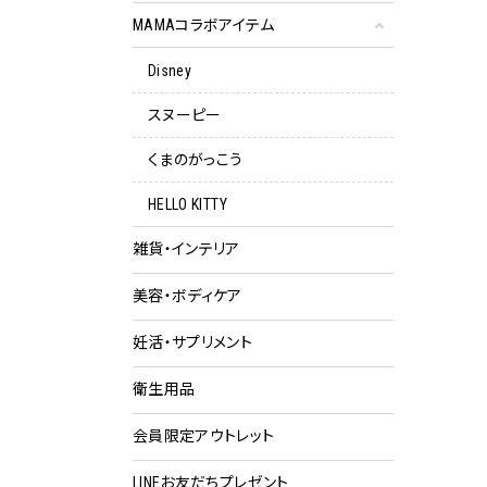
MAMAコラボアイテム
Disney
スヌーピー
くまのがっこう
HELLO KITTY
雑貨・インテリア
美容・ボディケア
妊活・サプリメント
衛生用品
会員限定アウトレット
クー
LINEお友だちプレゼント