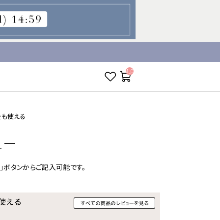
__ITM_CNT__
後も使える
ュー
」ボタンからご記入可能です。
使える