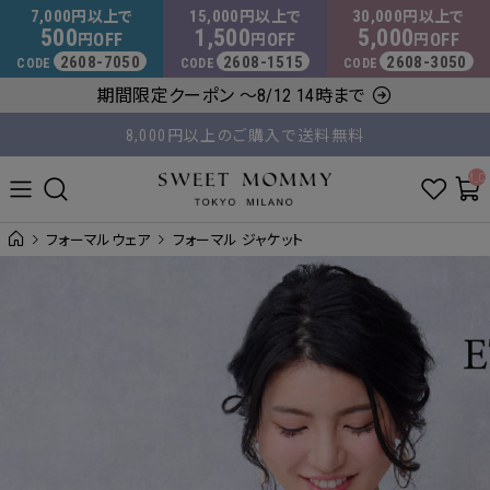
マタニティウェア・授乳服のスウィートマミー
7,000
15,000
30,000
円以上で
円以上で
円以上で
500
1,500
5,000
OFF
OFF
OFF
円
円
円
2608-7050
2608-1515
2608-3050
CODE
CODE
CODE
8,000円以上のご購入で送料無料
期間限定クーポン ～8/12 14時まで
平日14時 / 土日祝12時まで のご注文で当日出荷！
__ITM_C
フォーマルウェア
フォーマル ジャケット