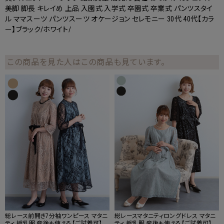
美脚 脚長 キレイめ 上品 入園式 入学式 卒園式 卒業式 パンツスタイ
ル ママスーツ パンツスーツ オケージョン セレモニー 30代 40代【カラ
ー】ブラック/ホワイト/
この商品を見た人はこの商品も見ています。
総レース前開き7分袖ワンピース マタニ
総レースマタニティロングドレス マタニ
ティ 授乳服 産後も使える【ご試着可】
ティ 授乳服 産後も使える【ご試着可】