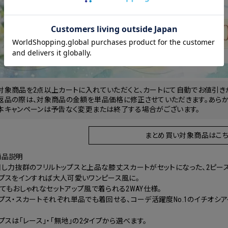
ッピングカート画面にてご入力ください。
ーポンのご利用には会員登録が必要となります。
対象商品を2点以上カートに入れていただくと、カートにて自動でお値引き
返品の際は、対象商品の金額を単品価格に修正させていただきます。あらか
本キャンペーンは予告なく変更または終了する場合がございます。
まとめ買い対象商品はこち
商品説明
し力抜群のフリルトップスと上品な膝丈スカートがセットになった、2ピース
ップスをインすれば大人可愛いワンピース風に。
てもおしゃれなセットアップ風で着られる2WAY仕様。
プス・スカートそれぞれ単品でも着回せる、コーデ活躍度No.1のイチオシア
プスは「レース」・「無地」の2タイプから選べます。