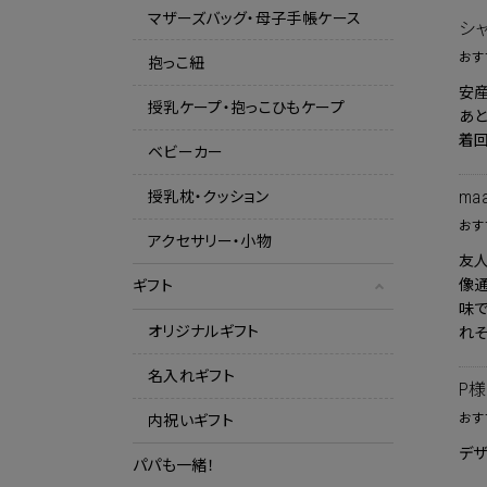
マザーズバッグ・母子手帳ケース
シ
おす
抱っこ紐
安産
授乳ケープ・抱っこひもケープ
あ
着回
ベビーカー
ma
授乳枕・クッション
おす
アクセサリー・小物
友
像
ギフト
味で
オリジナルギフト
れそ
名入れギフト
P様
おす
内祝いギフト
デ
パパも一緒！