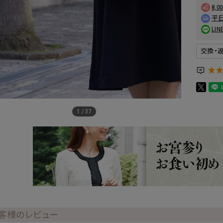
8,
平日
L
交換・
1
/
37
客様のレビュー