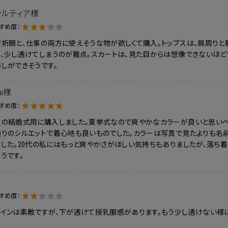
ャルティア様
すめ度：
祈願と、仕事の両方に使えそうな物が欲しくて購入。トップスは、肩周りと
と、少し透けてしまうのが難点。スカートは、見た目からは想像できないほど
しができそうです。
ai様
すめ度：
人の結婚式用に購入しました。夏挙式なので爽やかなカラーが良いと思いベ
通りのシルエットで着心地も良いものでした。カラーは写真で見たよりも名
した。20代の私にはもっと爽やかさがほしい気持ちもありましたが、落ち
うです。
すめ度：
ザインは素敵ですが、下が透けて授乳服感があります。もう少し透けない様に