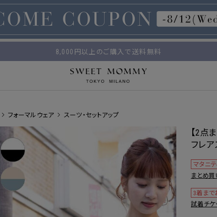
マタニティウェア・授乳服のスウィートマミー
8,000円以上のご購入で送料無料
平日14時 / 土日祝12時まで のご注文で当日出荷！
フォーマルウェア
スーツ・セットアップ
【2点
フレア
マタニテ
まとめ買
3着まで
試着チケ