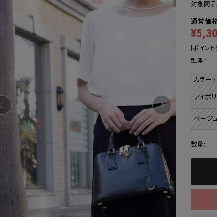
対象商品
¥5,3
[ポイント
型番：
カラー /
アイボリ
ベージュ
数量: