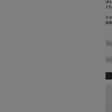
ほ
どち
ス
体型
Ma
Si