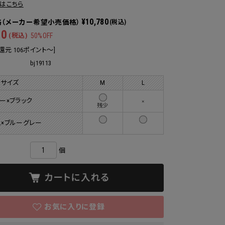
はこちら
¥10,780
(税込)
00
(税込)
50%OFF
還元 106ポイント～]
bj19113
 サイズ
M
L
ー×ブラック
×
残少
×ブルーグレー
個