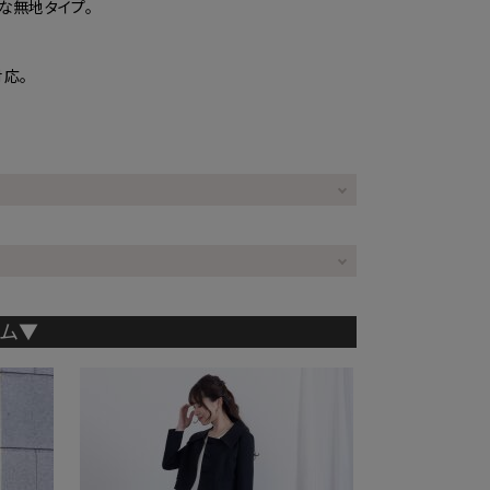
な無地タイプ。
応。
テム▼