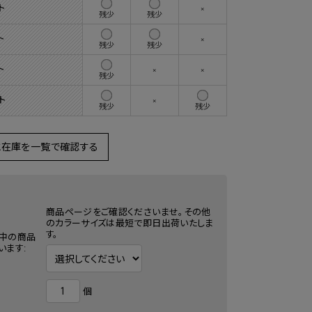
ト
×
残少
残少
ト
×
残少
残少
ト
×
×
残少
ト
×
残少
残少
と在庫を一覧で確認する
商品ページをご確認くださいませ。その他
のカラーサイズは最短で即日出荷いたしま
す。
中の商品
います:
個