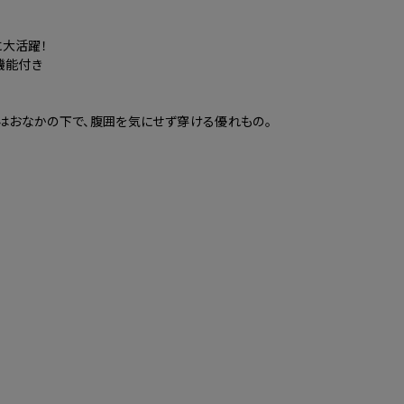
に大活躍！
機能付き
期はおなかの下で、腹囲を気にせず穿ける優れもの。