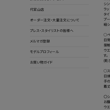
シン
ラッ
代官山店
ショ
タイ
ク
プ
オーダー注文・大量注文について
紐
プレス・スタイリストの皆様へ
○ペ
日
メルマガ登録
接
ウ
モデルプロフィール
す。
(乾
お買い物ガイド
○ス
日
手の
着丈
〇シ
お腹
ウ