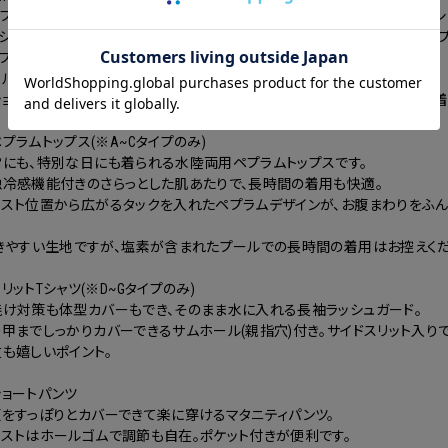
プルな形のタンキニ水着にリブ付きで楽に穿けるマタニティパンツとラッシ
シュガードとして使えるトップスは、すっきり着られる「スリットTシャツタイ
ッピングカート画面にてご入力ください。
プ」の2種類をご用意しました。
ーポンのご利用には会員登録が必要となります。
ールや海などの水遊びから、公園などのデイリースタイルにも活躍します。
ショーツはおなかの下で穿くから、腹囲を気にせず、産前から産後まで長く着
プラムトップス(※A~Cタイプのみ)
常にも、特別な日にも着られる水陸両用ペプラムトップスです。
触冷感機能付きのさらっとした肌あたりで、長時間の着用も快適。
エスト位置から広がるタックを入れたペプラムデザインが、お腹まわりをふん
きやすい生地ですが、塩素が含まれたプールでの長時間の着用はお控えくだ
リットTシャツ(※D~Gタイプのみ)
焼け対策も体型カバーもでき、そのまま水に入れる長袖ラッシュガード。
甲までしっかりカバーできるサムホール(親指穴)付き。サイドスリット入り
も嬉しいポイント。
ョートパンツ
をすっぽりとカバーできて楽に穿けるマタニティパンツ。
エストはホールゴムで調節も自在。ポケット付きが便利です。