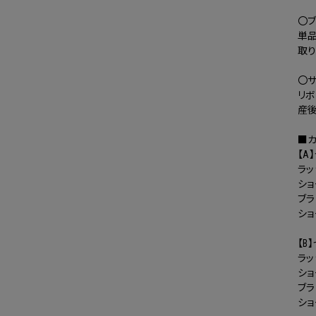
〇ブ
単
取
〇サ
リボ
産
■
【A
ラッ
ショ
ブ
シ
【B
ラッ
ショ
ブ
シ