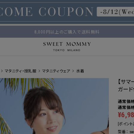
マタニティウェア・授乳服のスウィートマミー
平日14時 / 土日祝12時まで のご注文で当日出荷！
8,000円以上のご購入で送料無料
マタニティ・授乳服
マタニティウェア
水着
【サマ
ガード
¥6,9
[ポイント
型番：
sw