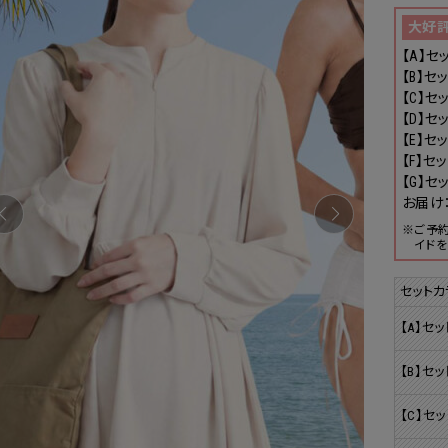
大好
【A】セッ
【B】セッ
【C】セッ
【D】セッ
【E】セッ
【F】セッ
【G】セッ
お届け：
※ご予
イドを
セットカ
【A】セッ
【B】セッ
【C】セッ