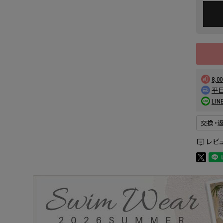
8,
平日
L
交換・
レビ