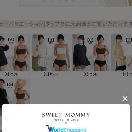
ラーバリエーション [タップで拡大画像がご覧いただけます
【A】セット
【B】セット
【C】セット
【D】
【G】セット
ポンコードをコピーしました。
商品説明