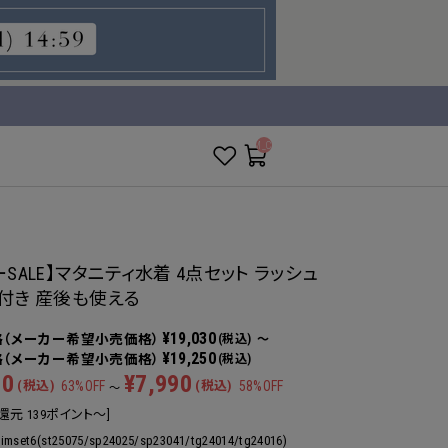
__ITM_CNT__
ーSALE】マタニティ水着 4点セット ラッシュ
付き 産後も使える
¥19,030
(税込)
～
¥19,250
(税込)
80
¥7,990
(税込)
63%OFF
(税込)
58%OFF
～
還元 139ポイント～]
imset6(st25075/sp24025/sp23041/tg24014/tg24016)