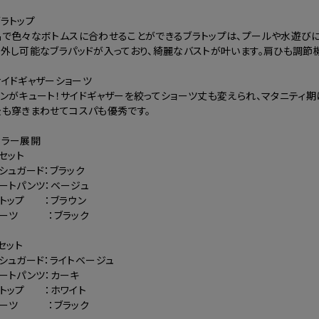
ラトップ
品で色々なボトムスに合わせることができるブラトップは、プールや水遊び
り外し可能なブラパッドが入っており、綺麗なバストが叶います。肩ひも調節
イドギャザーショーツ
ンがキュート！サイドギャザーを絞ってショーツ丈も変えられ、マタニティ
後も穿きまわせてコスパも優秀です。
カラー展開
】セット
シュガード：ブラック
ートパンツ：ベージュ
ラトップ ：ブラウン
ョーツ ：ブラック
】セット
シュガード：ライトベージュ
ートパンツ：カーキ
ラトップ ：ホワイト
ョーツ ：ブラック