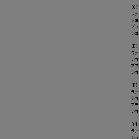
【C
ラッ
ショ
ブ
シ
【D
ラッ
ショ
ブ
シ
【E
ラッ
ショ
ブ
シ
【F
ラッ
ショ