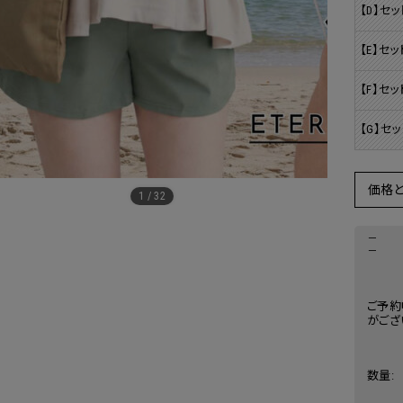
【D】セッ
【E】セッ
【F】セッ
【G】セッ
価格
1
/
32
－
－
ご予約
がござ
数量: