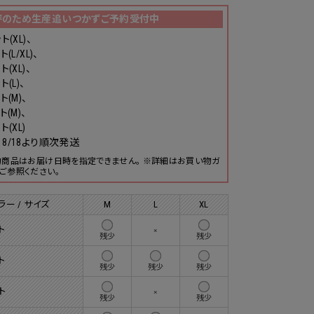
評のため生産追いつかずご予約受付中
ト(XL)、
ト(L/XL)、
ト(XL)、
ト(L)、
ト(M)、
ト(M)、
ト(XL)
8/18より順次発送
約商品はお届け日時を指定できません。 ※詳細はお買い物ガ
ご参照ください。
ラー / サイズ
M
L
XL
ト
×
残少
残少
ト
残少
残少
残少
ト
×
残少
残少