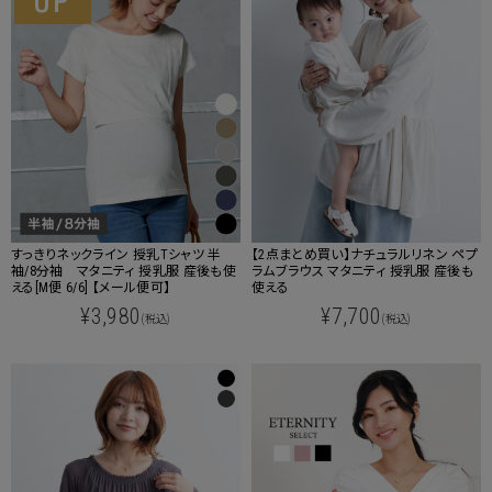
すっきりネックライン 授乳Tシャツ 半
【2点まとめ買い】ナチュラルリネン ペプ
袖/8分袖 マタニティ 授乳服 産後も使
ラムブラウス マタニティ 授乳服 産後も
える[M便 6/6] 【メール便可】
使える
¥3,980
¥7,700
(税込)
(税込)