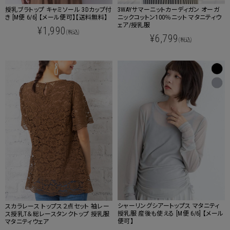
授乳ブラトップ キャミソール 3Dカップ付
3WAYサマーニットカーディガン オーガ
き [M便 6/6] 【メール便可】【送料無料】
ニックコットン100％ニット マタニティウ
ェア/授乳服
¥1,990
(税込)
¥6,799
(税込)
シャーリングシアートップス マタニティ
スカラレース トップス２点セット 袖レー
授乳服 産後も使える [M便 6/6] 【メール
ス授乳T＆総レースタンクトップ 授乳服
便可】
マタニティウェア