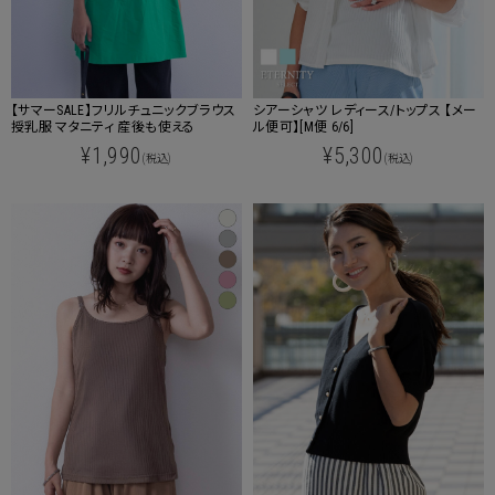
【サマーSALE】フリルチュニックブラウス
シアーシャツ レディース/トップス 【メー
授乳服 マタニティ 産後も使える
ル便可】[M便 6/6]
¥1,990
¥5,300
(税込)
(税込)