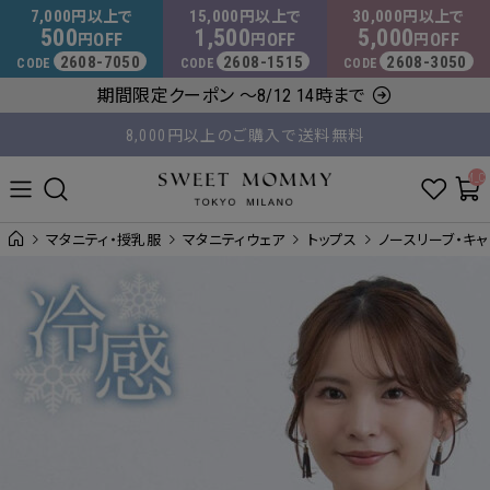
マタニティウェア・授乳服のスウィートマミー
7,000
15,000
30,000
円以上で
円以上で
円以上で
500
1,500
5,000
OFF
OFF
OFF
円
円
円
2608-7050
2608-1515
2608-3050
CODE
CODE
CODE
期間限定クーポン ～8/12 14時まで
8,000円以上のご購入で送料無料
平日14時 / 土日祝12時まで のご注文で当日出荷！
__ITM_C
マタニティ・授乳服
マタニティウェア
トップス
ノースリーブ・キ