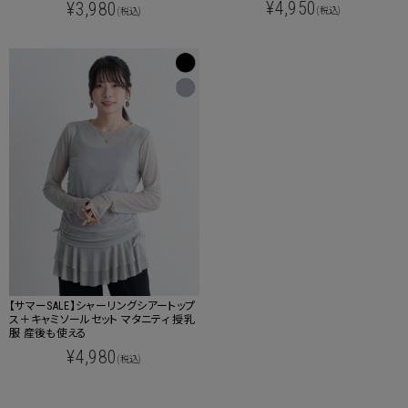
¥4,950
¥3,980
(税込)
(税込)
【サマーSALE】シャーリングシアートップ
ス＋キャミソールセット マタニティ 授乳
服 産後も使える
¥4,980
(税込)