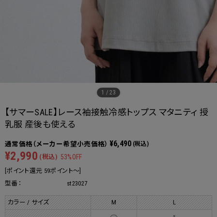
1
/
23
【サマーSALE】レース袖接触冷感トップス マタニティ 授
乳服 産後も使える
¥6,490
(税込)
¥2,990
(税込)
53%OFF
[ポイント還元 59ポイント～]
型番：
st23027
カラー / サイズ
M
L
×