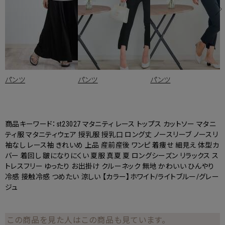
パンツ
パンツ
パンツ
商品キーワード：st23027 マタニティ レース トップス カットソー マタニ
ティ服 マタニティウェア 授乳服 授乳口 ロング丈 ノースリーブ ノースリ
袖なし レース袖 きれいめ 上品 産前産後 ワンピ 着痩せ 細見え 体型カ
バー 着回し 皺になりにくい 夏服 真夏 夏 ロングシーズン リラックス ス
トレスフリー ゆったり お出掛け クルーネック 無地 かわいい ひんやり
冷感 接触冷感 つめたい 涼しい 【カラー】ホワイト/ライトブルー/グレー
ジュ
この商品を見た人はこの商品も見ています。