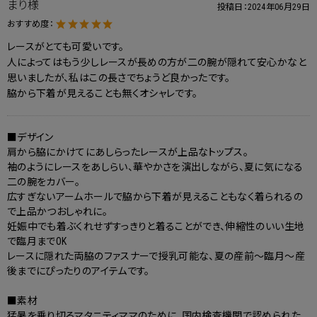
まり様
投稿日：
2024年06月29日
おすすめ度：
レースがとても可愛いです。
人によってはもう少しレースが長めの方が二の腕が隠れて安心かなと
思いましたが、私はこの長さでちょうど良かったです。
脇から下着が見えることも無くオシャレです。
■デザイン
肩から脇にかけてにあしらったレースが上品なトップス。
袖のようにレースをあしらい、華やかさを演出しながら、夏に気になる
二の腕をカバー。
広すぎないアームホールで脇から下着が見えることもなく着られるの
で上品かつおしゃれに。
妊娠中でも着ぶくれせずすっきりと着ることができ、伸縮性のいい生地
で臨月までOK
レースに隠れた両脇のファスナーで授乳可能な、夏の産前～臨月～産
後までにぴったりのアイテムです。
■素材
猛暑を乗り切るマタニティママのために、国内検査機関で認められた