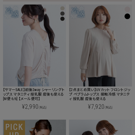
【サマーSALE】前後2way シャーリングト
【2点まとめ買い】UVカット フロントジッ
ップス マタニティ 授乳服 産後も使える
プ ペプラムトップス 接触冷感 マタニテ
[M便 6/6] 【メール便可】
ィ 授乳服 産後も使える
¥2,990
¥7,920
(税込)
(税込)