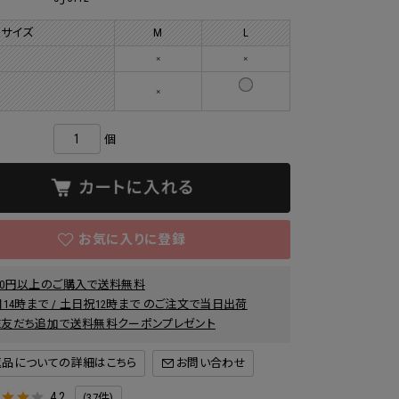
 サイズ
M
L
ー
×
×
×
個
000円以上のご購入で送料無料
14時まで / 土日祝12時まで のご注文で当日出荷
INE友だち追加で送料無料クーポンプレゼント
返品についての詳細はこちら
4.2
(37件)