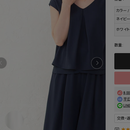
カラー /
ネイビ
ホワイト
数量:
8,
平日
L
交換・