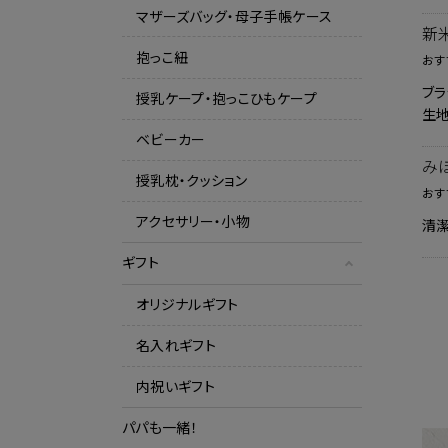
マザーズバッグ・母子手帳ケース
新
抱っこ紐
おす
ブラ
授乳ケープ・抱っこひもケープ
生地
ベビーカー
み
授乳枕・クッション
おす
アクセサリー・小物
清
ギフト
オリジナルギフト
名入れギフト
内祝いギフト
パパも一緒！