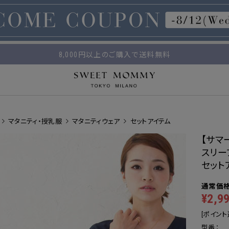
マタニティウェア・授乳服のスウィートマミー
8,000円以上のご購入で送料無料
平日14時 / 土日祝12時まで のご注文で当日出荷！
マタニティ・授乳服
マタニティウェア
セットアイテム
【サマ
スリー
セットア
¥2,9
[ポイント
型番：