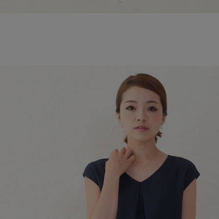
それぞ
品のあ
清潔感た
セットア
ンプルか
感なママ
ゼットと
人コーデ