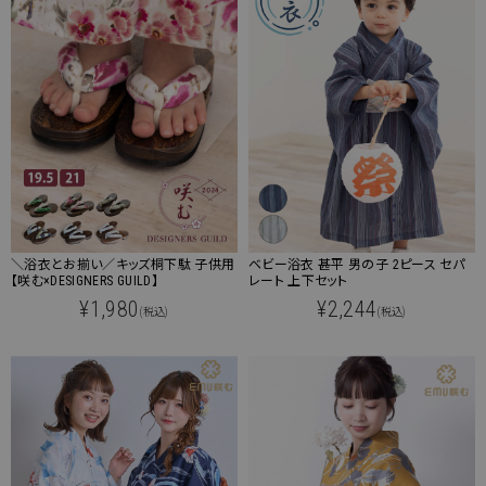
＼浴衣とお揃い／キッズ桐下駄 子供用
ベビー浴衣 甚平 男の子 2ピース セパ
【咲む×DESIGNERS GUILD】
レート 上下セット
¥1,980
¥2,244
(税込)
(税込)