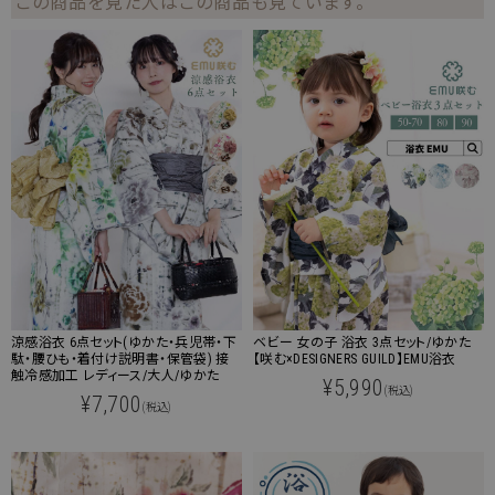
この商品を見た人はこの商品も見ています。
涼感浴衣 6点セット(ゆかた・兵児帯・下
ベビー 女の子 浴衣 3点セット/ゆかた
駄・腰ひも・着付け説明書・保管袋) 接
【咲む×DESIGNERS GUILD】EMU浴衣
触冷感加工 レディース/大人/ゆかた
¥5,990
(税込)
¥7,700
(税込)