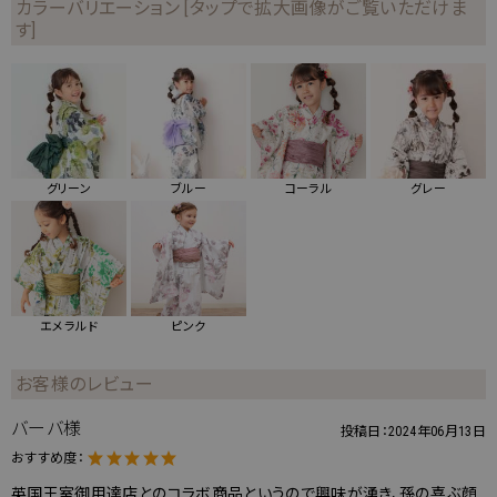
カラーバリエーション [タップで拡大画像がご覧いただけま
す]
グリーン
ブルー
コーラル
グレー
エメラルド
ピンク
お客様のレビュー
バーバ様
投稿日：
2024年06月13日
おすすめ度：
英国王室御用達店とのコラボ商品というので興味が湧き、孫の喜ぶ顔