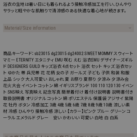
浴衣の生地は暑い日にも着られるよう接触冷感加工を行い、ひんやり
サラッと軽やかな肌触りで清涼感のある快適な着心地が続きます。
Material/Size information
商品キーワード：sb23015 dg23015 dg24002 SWEET MOMMY スウィート
マミー ETERNITY エタニティ EMU 咲む えむ 浴衣EMU デザイナーズギル
ド DESIGNERS GUILD キッズ浴衣 4点セット 浴衣 セット キッズ 浴衣セッ
ト ゆかた 帯 兵児帯 花 花柄 女の子 ガールズ 子ども 子供 和装 和服
上品 シック 大人可愛い おしゃれ 夏 お祭り 夏祭り 夕涼み 夕涼み会
花火大会 イベント コットン 綿 イギリスブランド 100 110 120 130 イベン
ト SNS映え 写真映え 記念写真 簡単着付け 着付け説明書 説明書付き
取扱説明書 オリジナル コットン 綿 ポリエステル 保護袋 アジサイ 紫陽
花 牡丹 ボタン 冷感加工 3歳 4歳 5歳 6歳 7歳 8歳 9歳 10歳 涼しい素
材 冷感 ひんやり 接触冷感 涼しい 【カラー】ピンク ブルー グリーン コ
ーラル エメラルド グレー 安い かわいい 可愛い 白地 白 白系