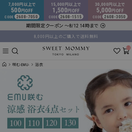
マタニティウェア・授乳服のスウィートマミー
7,000
15,000
30,000
円以上で
円以上で
円以上で
500
1,500
5,000
OFF
OFF
OFF
円
円
円
2608-7050
2608-1515
2608-3050
CODE
CODE
CODE
期間限定クーポン ～8/12 14時まで
8,000円以上のご購入で送料無料
平日14時 / 土日祝12時まで のご注文で当日出荷！
__ITM_C
咲む-EMU-
浴衣