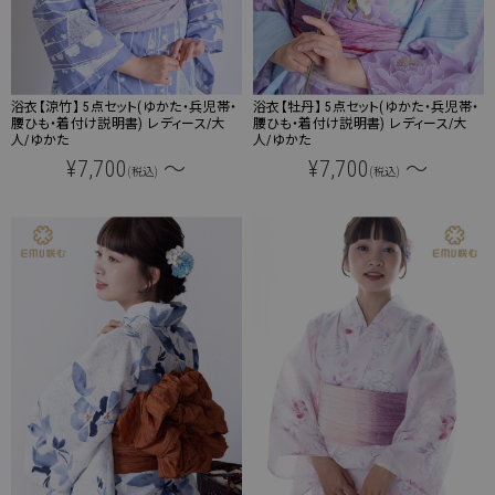
浴衣【涼竹】 5点セット(ゆかた・兵児帯・
浴衣【牡丹】 5点セット(ゆかた・兵児帯・
腰ひも・着付け説明書) レディース/大
腰ひも・着付け説明書) レディース/大
人/ゆかた
人/ゆかた
¥7,700
～
¥7,700
～
(税込)
(税込)