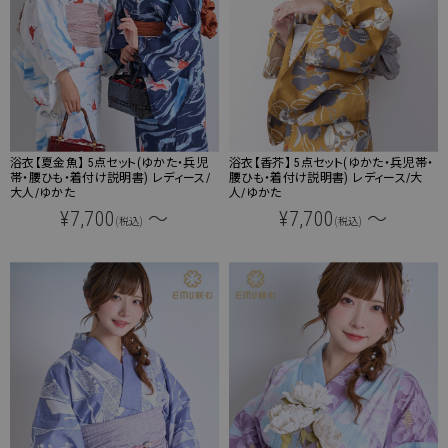
浴衣【夏金魚】 5点セット(ゆかた・兵児
浴衣【香芥】 5点セット(ゆかた・兵児帯・
帯・腰ひも・着付け説明書) レディース/
腰ひも・着付け説明書) レディース/大
大人/ゆかた
人/ゆかた
¥7,700
～
¥7,700
～
(税込)
(税込)