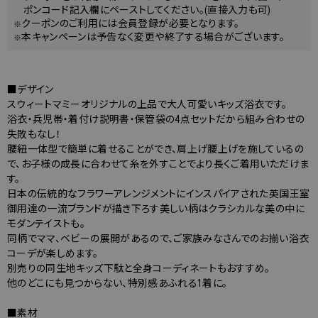
ポンコード記入欄にペーストしてください。(直接入力も可)
クーポンのご利用には会員登録が必要となります。
本キャンペーンは予告なく変更や終了する場合がございます。
■デザイン
スウィートマミーオリジナルの上品で大人可愛いキッズ浴衣です。
浴衣・兵児帯・着付け説明書・保管袋の4点セットだから組み合わせの
失敗もなし！
腰紐一体型で簡単に着せることができ、肩上げ腰上げを施しているの
で、お子様の成長に合わせて糸を外すことでより長くご着用いただけま
す。
日本の伝統的なフラワーアレンジメントにインスパイアされた英国王室
御用達の一流ブランドが描き下ろす美しい柄はクラシカルな美の中に
モダンテイストも。
同柄でママ、ベビーの展開があるので、ご家族みなさんでのお揃い浴衣
コーデが楽しめます。
別売りの同生地キッズ下駄と全身コーディネートもおすすめ。
他のどこにも見つからない、特別感あふれる1着に。
■素材