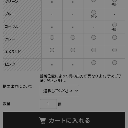
グリーン
×
×
残少
ブルー
×
×
×
残少
コーラル
×
×
×
残少
グレー
エメラルド
ピンク
×
×
裁断位置によって柄の出方が異なります。予めご了
承くださいませ。
柄の出方について:
数量:
個