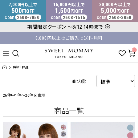
マタニティウェア・授乳服のスウィートマミー
7,000
15,000
30,000
円以上で
円以上で
円以上で
500
1,500
5,000
OFF
OFF
OFF
円
円
円
2608-7050
2608-1515
2608-3050
CODE
CODE
CODE
平日14時 / 土日祝12時まで のご注文で当日出荷！
期間限定クーポン ～8/12 14時まで
8,000円以上のご購入で送料無料
__ITM_C
咲む-EMU-
並び順:
26件中1件～26件を表示
商品一覧