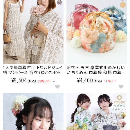
1人で簡単着付け トワルドジュイ
浴衣 七五三 卒業式用のかわい
柄 ワンピース 浴衣 (ゆかたセッ
い ちりめん 巾着袋 和柄 巾着バ
ト)選べるレース帯/兵児帯 レデ
ッグ
¥9,504
¥4,400
28%OFF
～
11%OFF
(税込)
(税込)
ィース/大人/ゆかた 妊婦でも着
られる