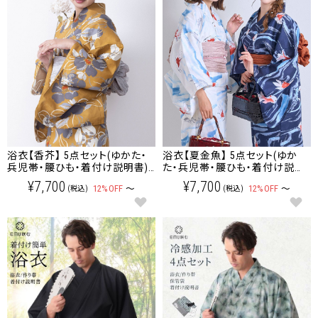
浴衣【香芥】 5点セット(ゆかた・
浴衣【夏金魚】 5点セット(ゆか
兵児帯・腰ひも・着付け説明書)
た・兵児帯・腰ひも・着付け説明
レディース/大人/ゆかた
書) レディース/大人/ゆかた
¥7,700
¥7,700
12%OFF
～
12%OFF
～
(税込)
(税込)