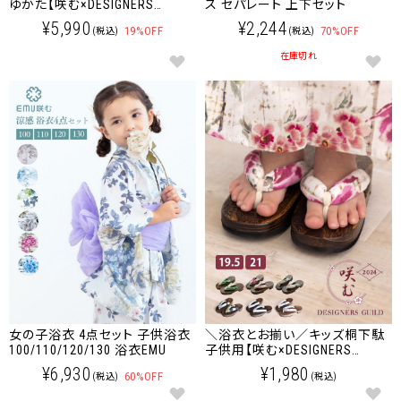
ゆかた【咲む×DESIGNERS
ス セパレート 上下セット
GUILD】EMU浴衣
¥5,990
¥2,244
19%OFF
70%OFF
(税込)
(税込)
在庫切れ
女の子浴衣 4点セット 子供浴衣
＼浴衣とお揃い／キッズ桐下駄
100/110/120/130 浴衣EMU
子供用【咲む×DESIGNERS
GUILD】
¥6,930
¥1,980
60%OFF
(税込)
(税込)