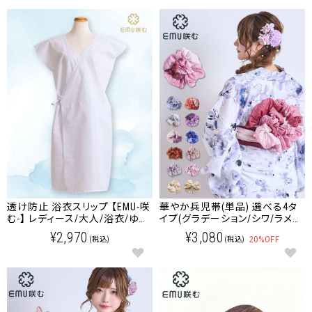
透け防止 浴衣スリップ 【EMU-咲
華やか兵児帯(単品) 選べる4タ
む-】 レディース/大人/浴衣/ゆか
イプ(グラデーション/シワ/ラメ入
クーポンコードをコピーしました。
た [M便 6/6]【メール便可】
り/レース)【EMU-咲む-】 レディー
¥2,970
¥3,080
20%OFF
(税込)
(税込)
ス/大人/浴衣/ゆかた
ショッピングカート画面にてご入力ください。
クーポンのご利用には会員登録が必要となります。