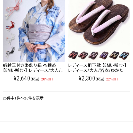
蜻蛉玉付き帯飾り紐 帯締め
レディース桐下駄 【EMU-咲む-】
【EMU-咲む-】 レディース/大人/
レディース/大人/浴衣/ゆかた
浴衣/ゆかた
¥2,640
¥2,300
20%OFF
22%OFF
(税込)
(税込)
26件中1件～26件を表示