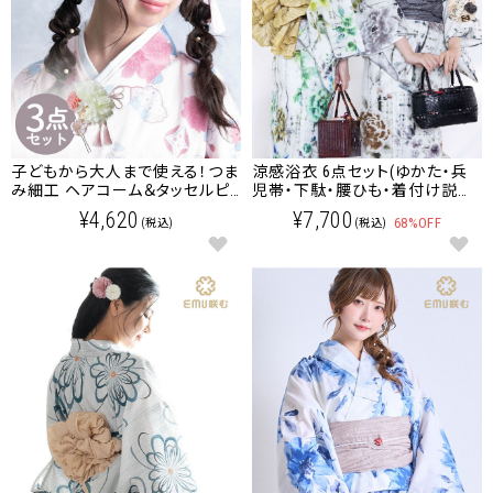
子どもから大人まで使える！つま
涼感浴衣 6点セット(ゆかた・兵
み細工 ヘアコーム＆タッセルピ
児帯・下駄・腰ひも・着付け説明
ン＆つまみ細工ピン 3点セット
書・保管袋) 接触冷感加工 レデ
¥4,620
¥7,700
68%OFF
(税込)
(税込)
ィース/大人/ゆかた