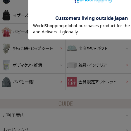
ショッピングカート画面にてご入力ください。
マザーズバッグ
ベビー
クーポンのご利用には会員登録が必要となります。
ベビー袴・袴ロンパース
授乳ケープ
抱っこ紐・ヒップシート
出産祝い・ギフト
ボディケア・妊活
雑貨・インテリア
パパも一緒！
会員限定アウトレット
GUIDE
ご利用案内
お支払い方法