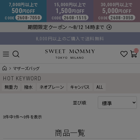
マタニティウェア・授乳服のスウィートマミー
7,000
15,000
30,000
円以上で
円以上で
円以上で
500
1,500
5,000
OFF
OFF
OFF
円
円
円
2608-7050
2608-1515
2608-3050
CODE
CODE
CODE
平日14時 / 土日祝12時まで のご注文で当日出荷！
期間限定クーポン ～8/12 14時まで
8,000円以上のご購入で送料無料
__ITM_C
マザーズバッグ
HOT KEYWORD
無重力
撥水
ネオプレーン
キャンバス
ALL
並び順:
3件中1件～3件を表示
商品一覧