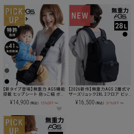
【新タイプ登場】無重力 AGS機能
【2026新作】無重力AGS 2層式マ
搭載 ヒップシート 抱っこ紐 ボデ
ザーズリュック28L 2フロア ビッ
ィバッグ 3WAY ショルダーバッグ
グサイズ 【送料無料】
¥14,900
¥16,500
15%OFF
～
31%OFF
～
(税込)
(税込)
【送料無料】