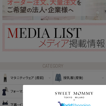
CATEGORY
マタニティウェア (産前)
授乳服 (産後)
フォーマル
パジャマ
クーポンコードをコピーしました。
下着・インナー
ママコート・アウター