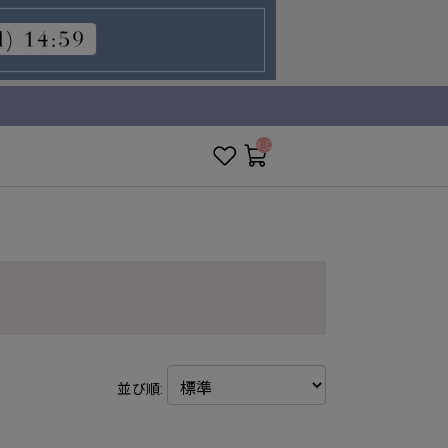
__ITM_CNT__
並び順: