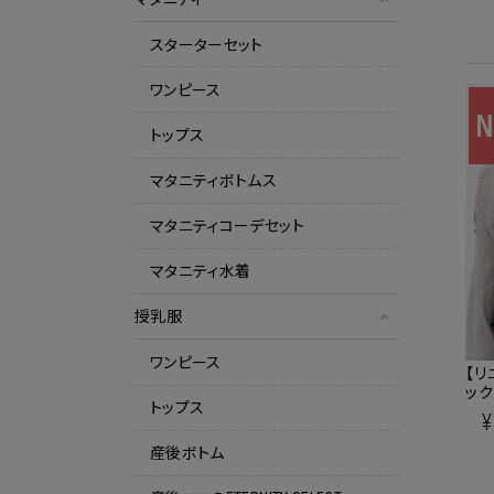
スターターセット
ワンピース
トップス
マタニティボトムス
マタニティコーデセット
マタニティ水着
授乳服
ワンピース
【リ
ック
トップス
理し
¥
【送
産後ボトム