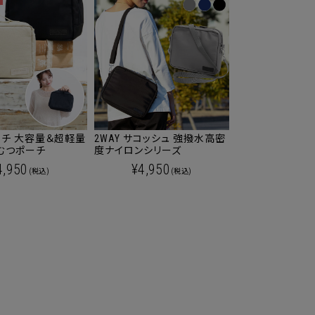
チ 大容量＆超軽量
2WAY サコッシュ 強撥水高密
むつポーチ
度ナイロンシリーズ
4,950
¥4,950
(税込)
(税込)