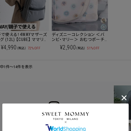
で使える！4WAYマザーズ
ディズニーコレクション ＜バ
グ (12L) 【CUBE】 ママリュ
ンビ・マリー＞ おむつポーチ
/マザーズバッグ
大容量＆超軽量 撥水 2WAY
¥4,990
¥2,900
72%OFF
51%OFF
(税込)
(税込)
件中1件～14件を表示
ポンコードをコピーしました。