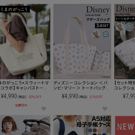
まのがっこう×スウィートマ
ディズニーコレクション ＜バ
【セット特
ーコラボ】キャンバストート
ンビ・マリー＞ トートバッグ＆
コレクショ
グ＆マルチポーチ 2点セッ
ポーチ 2点セット 大容量 マザ
れキャット
¥4,990
¥4,990
¥7,9
30%OFF
57%OFF
(税込)
(税込)
マザーズバッグ/ママバッグ
ーズバッグ
ーチ 
在庫切れ