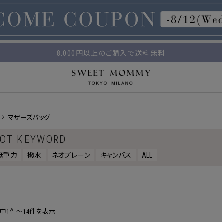
マタニティウェア・授乳服のスウィートマミー
平日14時 / 土日祝12時まで のご注文で当日出荷！
8,000円以上のご購入で送料無料
マザーズバッグ
OT KEYWORD
無重力
撥水
ネオプレーン
キャンバス
ALL
件中1件～14件を表示