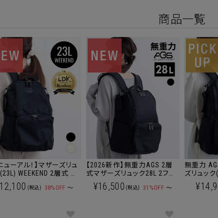
商品一覧
ニューアル！】マザーズリュ
【2026新作】無重力AGS 2層
無重力 A
(23L) WEEKEND 2層式 整
式マザーズリュック28L 2フロ
ズリュック(
やすい 2フロア 大容量
ア ビッグサイズ 【送料無料】
12,100
¥16,500
¥14,
38%OFF
～
31%OFF
～
(税込)
(税込)
料無料】