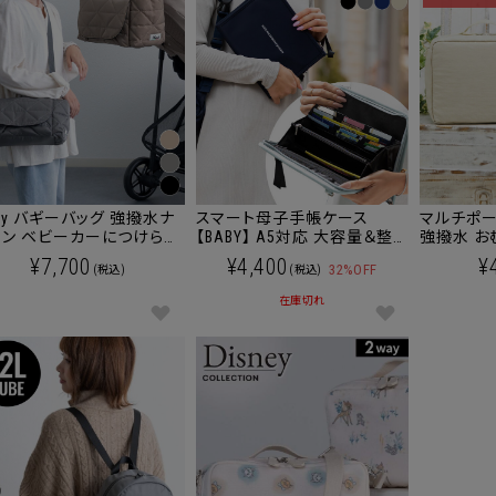
ay バギーバッグ 強撥水ナ
スマート母子手帳ケース
マルチポー
ロン ベビーカーにつけられ
【BABY】 A5対応 大容量＆整
強撥水 お
ショルダーバッグ
理上手 超軽量 強撥水 2WAY
¥7,700
¥4,400
¥
32%OFF
(税込)
(税込)
マルチケース 【EVERYDAY
JOURNEY】[M便 6/6]
在庫切れ