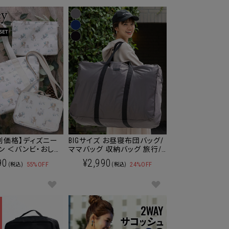
別価格】ディズニー
BIGサイズ お昼寝布団バッグ/
ン ＜バンビ・おしゃ
ママバッグ 収納バッグ 旅行/
＞ トートバッグ＆ポ
修学旅行にも
90
¥2,990
55%OFF
24%OFF
(税込)
(税込)
大容量 マザーズバッグ