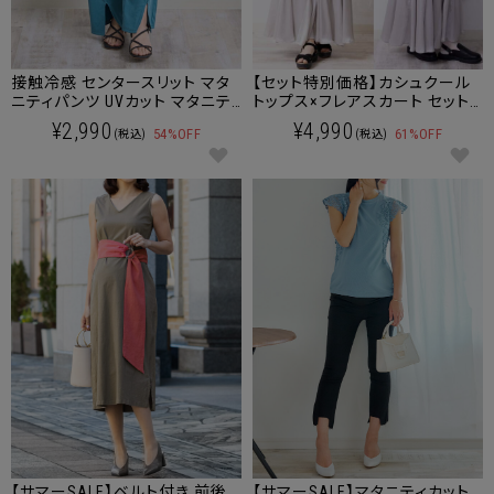
接触冷感 センタースリット マタ
【セット特別価格】カシュクール
ニティパンツ UVカット マタニテ
トップス×フレアスカート セット
ィウェア 産後も使える
アップ マタニティ 授乳服 産後も
¥2,990
¥4,990
54%OFF
61%OFF
(税込)
(税込)
使える
【サマーSALE】ベルト付き 前後
【サマーSALE】マタニティカット