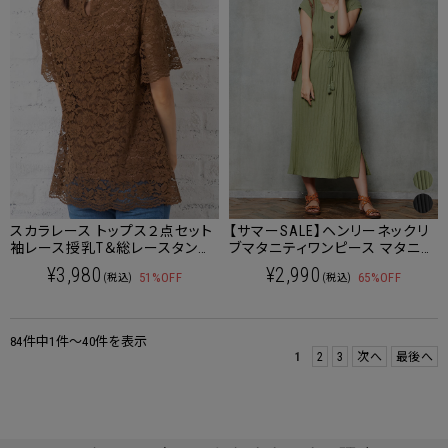
スカラレース トップス２点セット
【サマーSALE】ヘンリーネックリ
袖レース授乳T＆総レースタンク
ブマタニティワンピース マタニテ
トップ 授乳服 マタニティウェア
ィ 授乳服 産後も使える
¥3,980
¥2,990
51%OFF
65%OFF
(税込)
(税込)
84件中1件～40件を表示
1
2
3
次へ
最後へ