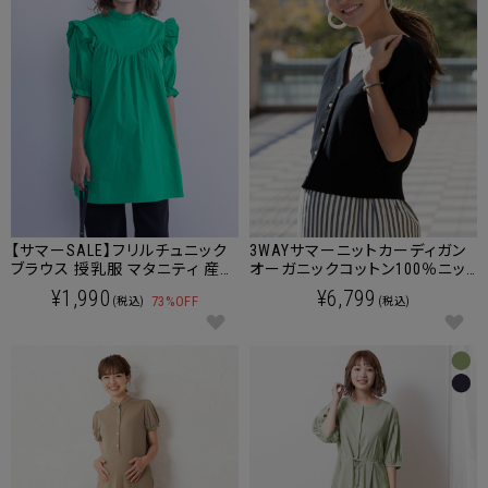
【サマーSALE】フリルチュニック
3WAYサマーニットカーディガン
ブラウス 授乳服 マタニティ 産後
オーガニックコットン100％ニッ
も使える
ト マタニティウェア/授乳服
¥1,990
¥6,799
73%OFF
(税込)
(税込)