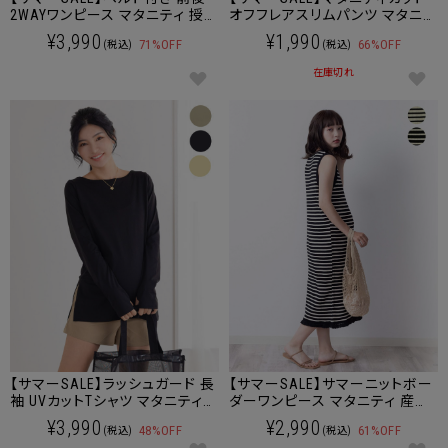
2WAYワンピース マタニティ 授
オフフレアスリムパンツ マタニテ
乳服 産後も使える
ィ 産後も使える
¥3,990
¥1,990
71%OFF
66%OFF
(税込)
(税込)
在庫切れ
【サマーSALE】ラッシュガード 長
【サマーSALE】サマーニットボー
袖 UVカットTシャツ マタニティ
ダーワンピース マタニティ 産後
OK
も使える
¥3,990
¥2,990
48%OFF
61%OFF
(税込)
(税込)