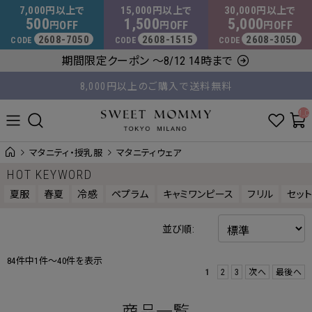
マタニティウェア・授乳服のスウィートマミー
7,000
15,000
30,000
円以上で
円以上で
円以上で
500
1,500
5,000
OFF
OFF
OFF
円
円
円
2608-7050
2608-1515
2608-3050
CODE
CODE
CODE
期間限定クーポン ～8/12 14時まで
8,000円以上のご購入で送料無料
平日14時 / 土日祝12時まで のご注文で当日出荷！
__ITM_C
マタニティ・授乳服
マタニティウェア
HOT KEYWORD
夏服
春夏
冷感
ペプラム
キャミワンピース
フリル
セッ
並び順:
84件中1件～40件を表示
1
2
3
次へ
最後へ