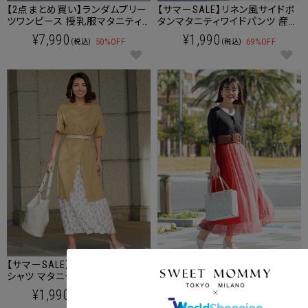
【2点まとめ買い】ランダムプリー
【サマーSALE】リネン風サイドボ
ツワンピース 授乳服マタニティ
タンマタニティワイドパンツ 産前
ウェア
産後兼用
¥7,990
¥1,990
50%OFF
69%OFF
(税込)
(税込)
【サマーSALE】前後2WAY BIG T
【サマーSALE】前後2WAYチュー
シャツ マタニティウェア/授乳服
ルドッキングワンピ 授乳服マタ
ニティウェア 産前産後兼用
クーポンコードをコピーしました。
¥1,990
¥2,990
63%OFF
69%OFF
(税込)
(税込)