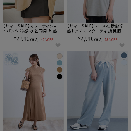
【サマーSALE】マタニティショー
【サマーSALE】レース袖接触冷
トパンツ 冷感 水陸両用 涼感 水
感トップス マタニティ 授乳服 産
着 速乾 マタニティ 産後も使え
後も使える
¥2,990
¥2,990
49%OFF
53%OFF
(税込)
(税込)
る [M便 6/6]【メール便可】