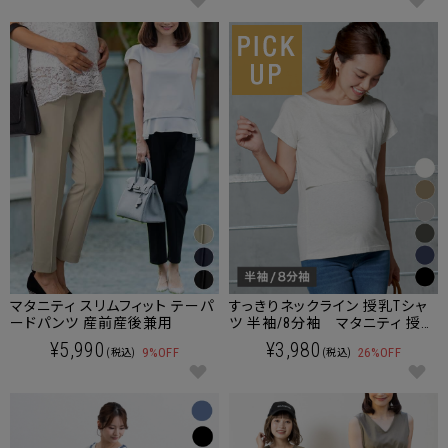
マタニティ スリムフィット テーパ
すっきりネックライン 授乳Tシャ
ードパンツ 産前産後兼用
ツ 半袖/8分袖 マタニティ 授乳
服 産後も使える[M便 6/6] 【メー
¥5,990
¥3,980
9%OFF
26%OFF
(税込)
(税込)
ル便可】