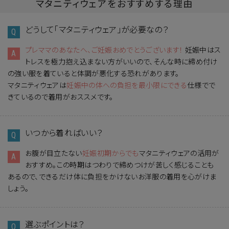
マタニティウェアをおすすめする理由
どうして「マタニティウェア」が必要なの？
プレママのあなたへ、ご妊娠おめでとうございます！
妊娠中はス
トレスを極力抱え込まない方がいいので、そんな時に締め付け
の強い服を着ていると体調が悪化する恐れがあります。
マタニティウェアは
妊娠中の体への負担を最小限にできる
仕様でで
きているので着用がおススメです。
いつから着ればいい？
お腹が目立たない
妊娠初期からでも
マタニティウェアの活用が
おすすめ。この時期はつわりで締めつけが苦しく感じることも
あるので、できるだけ体に負担をかけないお洋服の着用を心がけま
しょう。
選ぶポイントは？