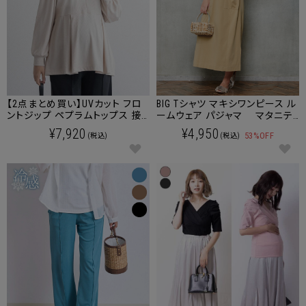
【2点まとめ買い】UVカット フロ
BIG Tシャツ マキシワンピース ル
ントジップ ペプラムトップス 接
ームウェア パジャマ マタニテ
触冷感 マタニティ 授乳服 産後
ィ 授乳服 産後も使える
¥7,920
¥4,950
53%OFF
(税込)
(税込)
も使える