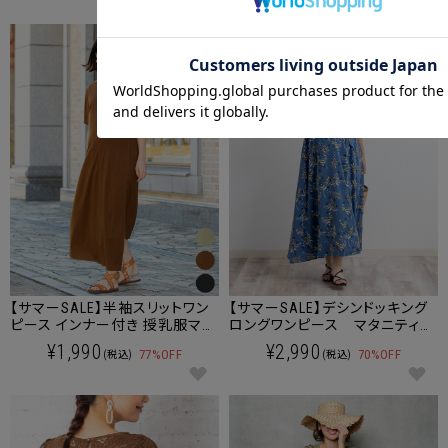
ショッピングカート画面にてご入力ください。
クーポンのご利用には会員登録が必要となります。
【サマーSALE】半袖スリットワン
【サマーSALE】デシンドッキング
ピース インナー付き 授乳服マタ
ロングワンピース マタニティ
ニティウェア
授乳服 産後も使える
¥1,990
¥2,990
77%OFF
70%OFF
(税込)
(税込)