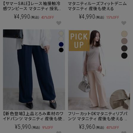
【サマーSALE】レース袖接触冷
マタニティルーズフィットデニム
感ワンピース マタニティ 授乳服
マタニティ 産後も使える
産後も使える
¥4,990
¥4,990
43%OFF
15%OFF
(税込)
(税込)
【新色登場】上品とろみ素材のワ
フリーカットOKマタニティリブパ
イドパンツ マタニティ 産後も使
ンツ マタニティ 産後も使える 通
える
年用
¥5,990
¥3,960
9%OFF
40%OFF
(税込)
(税込)