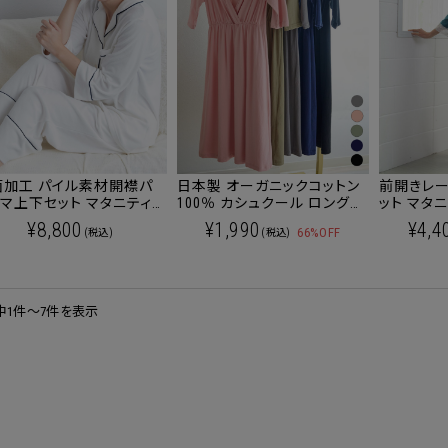
菌加工 パイル素材開襟パ
日本製 オーガニックコットン
前開きレ
マ上下セット マタニティ
100％ カシュクール ロング丈
ット マタニ
ャマ マタニティ 授乳対応
インナー ワンピース マタニテ
前産後兼
¥8,800
¥1,990
¥4,4
66%OFF
(税込)
(税込)
産前産後兼用
ィ 授乳服 産後も使える
中1件～7件を表示