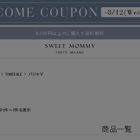
マタニティウェア・授乳服のスウィートマミー
平日14時 / 土日祝12時まで のご注文で当日出荷！
8,000円以上のご購入で送料無料
TIMESALE
パジャマ
中1件～7件を表示
商品一覧