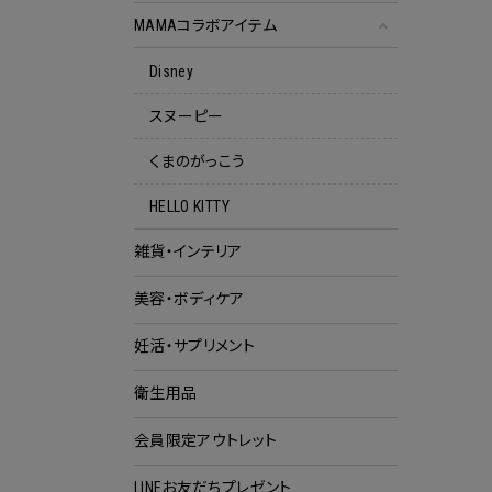
MAMAコラボアイテム
Disney
スヌーピー
くまのがっこう
HELLO KITTY
雑貨・インテリア
美容・ボディケア
妊活・サプリメント
衛生用品
会員限定アウトレット
クー
LINEお友だちプレゼント