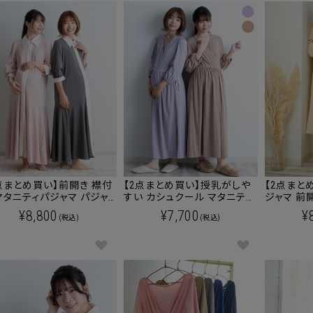
点まとめ買い】前開き 襟付
【2点まとめ買い】授乳がしや
【2点まと
マタニティパジャマ パジャ
すい カシュクール マタニティ
ジャマ 前
ンピース マタニティ 授乳
パジャマ マタニティ 授乳服
マタニティパジ
¥8,800
¥7,700
¥
(税込)
(税込)
 産後も使える
産後も使える
兼用【送料