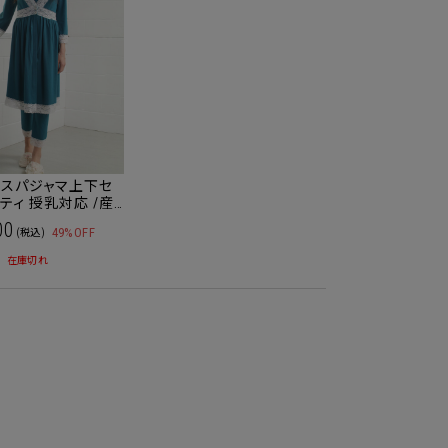
ースパジャマ上下セ
ティ 授乳対応 /産
用
00
49%OFF
(税込)
在庫切れ