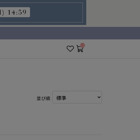
__ITM_CNT__
並び順: