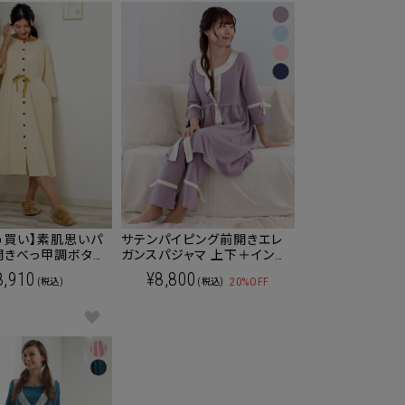
め買い】素肌思いパ
サテンパイピング前開きエレ
開きべっ甲調ボタン
ガンスパジャマ 上下＋インナ
ャマ 産前産後
ー 3点セット マタニティ 授乳
8,910
¥8,800
20%OFF
(税込)
(税込)
無料】
対応 /産前産後兼用