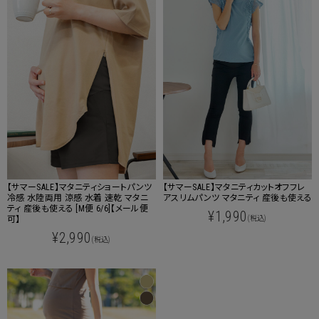
【サマーSALE】マタニティショートパンツ
【サマーSALE】マタニティカットオフフレ
冷感 水陸両用 涼感 水着 速乾 マタニ
アスリムパンツ マタニティ 産後も使える
ティ 産後も使える [M便 6/6]【メール便
¥1,990
可】
(税込)
¥2,990
(税込)