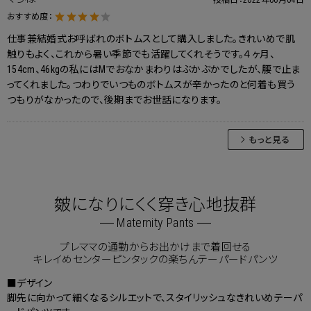
投稿日：
2022年06月04日
おすすめ度：
仕事兼結婚式お呼ばれのボトムスとして購入しました。きれいめで肌
触りもよく、これから暑い季節でも活躍してくれそうです。４ヶ月、
154cm、46kgの私にはMでおなかまわりはぶかぶかでしたが、腰で止ま
ってくれました。つわりでいつものボトムスが辛かったのと何着も買う
つもりがなかったので、後期までお世話になります。
皴になりにくく穿き心地抜群
Maternity Pants
プレママの通勤からお出かけまで着回せる
キレイめセンターピンタックの楽ちんテーパードパンツ
■デザイン
脚先に向かって細くなるシルエットで、スタイリッシュなきれいめテーパ