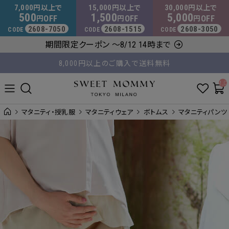
マタニティウェア・授乳服のスウィートマミー
7,000
15,000
30,000
円以上で
円以上で
円以上で
500
1,500
5,000
OFF
OFF
OFF
円
円
円
2608-7050
2608-1515
2608-3050
CODE
CODE
CODE
期間限定クーポン ～8/12 14時まで
8,000円以上のご購入で送料無料
平日14時 / 土日祝12時まで のご注文で当日出荷！
__ITM_C
マタニティ・授乳服
マタニティウェア
ボトムス
マタニティパンツ