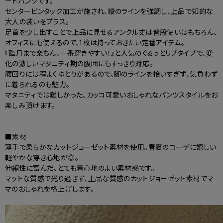
ードパンツです。
センターピンタック加工が施され、縦のラインを強調し、上品で知的な
大人の装いをプラス。
足首を少し出すことで上品に見せるアンクル丈は普段使いはもちろん、
オフィスにも使えるので、1枚は持っておきたい定番アイテム。
『臨月まで楽ちん、一番穿きやすい！』と人気のぐるっとリブタイプで、変
化の激しいマタニティ期の腹囲にもすっきり対応。
腰回りには程よくゆとりがあるので、脚のラインを拾いすぎず、気負わず
に着られるのも魅力。
マタニティでは難しかった、カッコ可愛いおしゃれなパンツスタイルをお
楽しみ頂けます。
■素材
薄手で柔らかなカットジョーゼット素材を使用。春夏のコーデに嬉しい
軽やかな穿き心地が◎。
伸縮性に富んだ、とても着心地のよい素材感です。
マットな質感で光り過ぎず、上品な質感のカットジョーゼット素材でマ
マのおしゃれを格上げします。