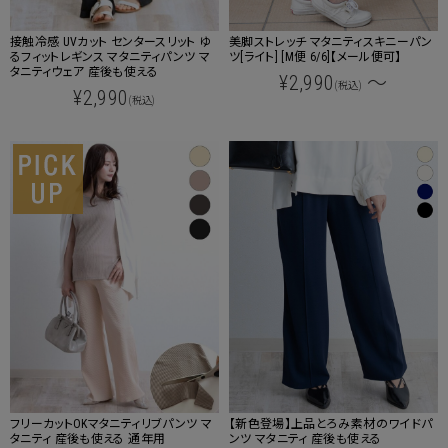
接触冷感 UVカット センタースリット ゆ
美脚ストレッチ マタニティスキニーパン
るフィットレギンス マタニティパンツ マ
ツ[ライト] [M便 6/6]【メール便可】
タニティウェア 産後も使える
¥2,990
～
(税込)
¥2,990
(税込)
フリーカットOKマタニティリブパンツ マ
【新色登場】上品とろみ素材のワイドパ
タニティ 産後も使える 通年用
ンツ マタニティ 産後も使える