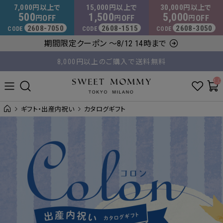
マタニティウェア・授乳服のスウィートマミー
7,000
15,000
30,000
円以上で
円以上で
円以上で
500
1,500
5,000
OFF
OFF
OFF
円
円
円
2608-7050
2608-1515
2608-3050
CODE
CODE
CODE
期間限定クーポン ～8/12 14時まで
8,000円以上のご購入で送料無料
平日14時 / 土日祝12時まで のご注文で当日出荷！
__ITM_C
ギフト・出産内祝い
カタログギフト