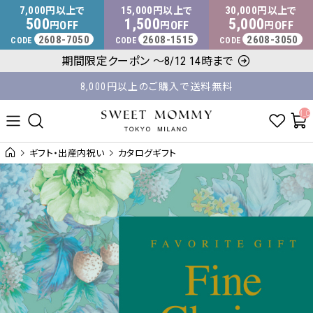
マタニティウェア・授乳服のスウィートマミー
7,000
15,000
30,000
円以上で
円以上で
円以上で
500
1,500
5,000
OFF
OFF
OFF
円
円
円
2608-7050
2608-1515
2608-3050
CODE
CODE
CODE
平日14時 / 土日祝12時まで のご注文で当日出荷！
期間限定クーポン ～8/12 14時まで
8,000円以上のご購入で送料無料
__ITM_C
ギフト・出産内祝い
カタログギフト