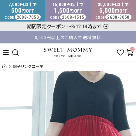
マタニティウェア・授乳服のスウィートマミー
7,000
15,000
30,000
円以上で
円以上で
円以上で
500
1,500
5,000
OFF
OFF
OFF
円
円
円
2608-7050
2608-1515
2608-3050
CODE
CODE
CODE
8,000円以上のご購入で送料無料
期間限定クーポン ～8/12 14時まで
平日14時 / 土日祝12時まで のご注文で当日出荷！
__ITM_C
親子リンクコーデ