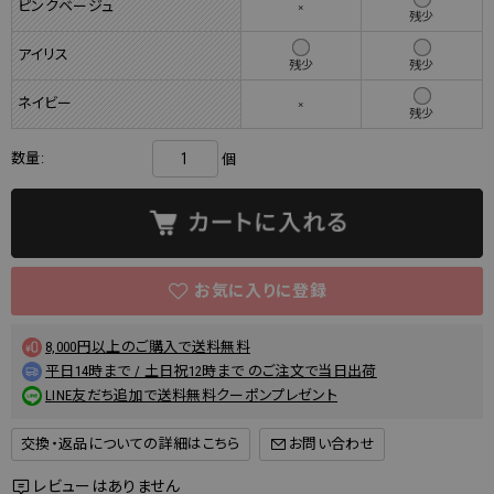
ピンクベージュ
×
残少
アイリス
残少
残少
ネイビー
×
残少
数量:
個
8,000円以上のご購入で送料無料
平日14時まで / 土日祝12時まで のご注文で当日出荷
LINE友だち追加で送料無料クーポンプレゼント
交換・返品についての詳細はこちら
レビューはありません