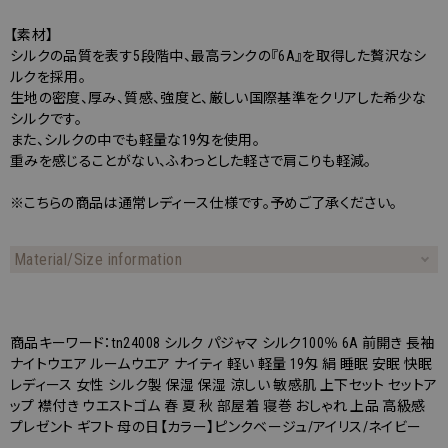
【素材】
シルクの品質を表す5段階中、最高ランクの『6A』を取得した贅沢なシ
ルクを採用。
生地の密度、厚み、質感、強度と、厳しい国際基準をクリアした希少な
シルクです。
また、シルクの中でも軽量な19匁を使用。
重みを感じることがない、ふわっとした軽さで肩こりも軽減。
※こちらの商品は通常レディース仕様です。予めご了承ください。
Material/Size information
商品キーワード：tn24008 シルク パジャマ シルク100％ 6A 前開き 長袖
ナイトウエア ルームウエア ナイティ 軽い 軽量 19匁 絹 睡眠 安眠 快眠
レディース 女性 シルク製 保湿 保湿 涼しい 敏感肌 上下セット セットア
ップ 襟付き ウエストゴム 春 夏 秋 部屋着 寝巻 おしゃれ 上品 高級感
プレゼント ギフト 母の日【カラー】ピンクベージュ/アイリス/ネイビー