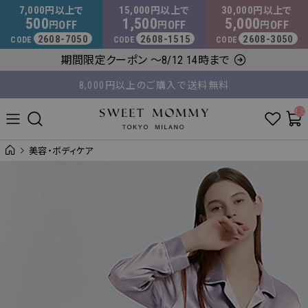
マタニティウェア・授乳服のスウィートマミー
7,000
15,000
30,000
円以上で
円以上で
円以上で
500
1,500
5,000
OFF
OFF
OFF
円
円
円
2608-7050
2608-1515
2608-3050
CODE
CODE
CODE
平日14時 / 土日祝12時まで のご注文で当日出荷！
期間限定クーポン ～8/12 14時まで
8,000円以上のご購入で送料無料
__ITM_C
美容・ボディケア