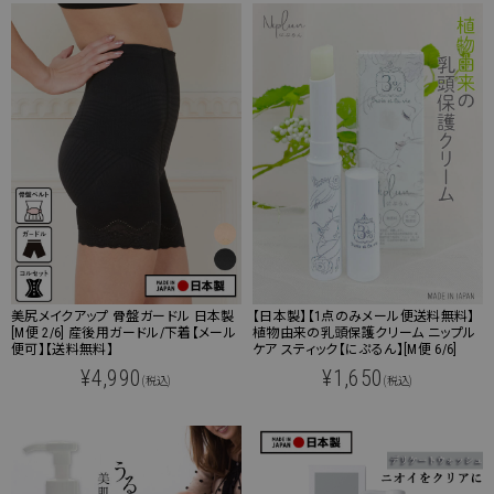
美尻メイクアップ 骨盤ガードル 日本製
【日本製】【1点のみメール便送料無料】
[M便 2/6] 産後用ガードル/下着【メール
植物由来の乳頭保護クリーム ニップル
便可】【送料無料】
ケア スティック【にぷるん】[M便 6/6]
¥4,990
¥1,650
(税込)
(税込)