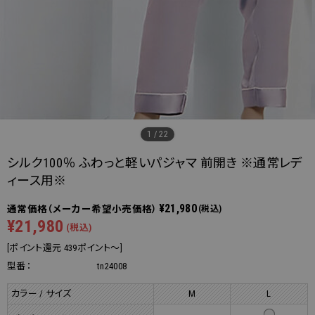
1
/
22
シルク100％ ふわっと軽いパジャマ 前開き ※通常レデ
ィース用※
¥21,980
(税込)
¥21,980
(税込)
[ポイント還元 439ポイント～]
型番：
tn24008
カラー / サイズ
M
L