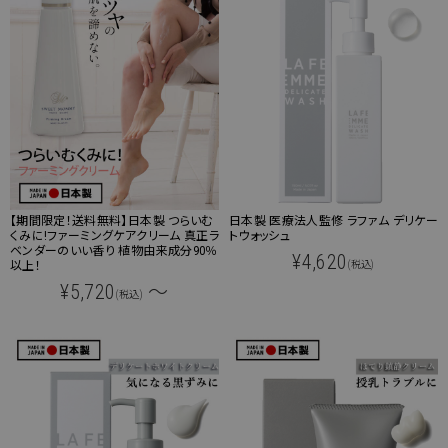
【期間限定！送料無料】日本製 つらいむ
日本製 医療法人監修 ラファム デリケー
くみに!ファーミングケアクリーム 真正ラ
トウォッシュ
ベンダーのいい香り 植物由来成分90％
¥4,620
以上！
(税込)
¥5,720
～
(税込)