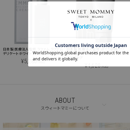
クーポンコードをコピーしました。
ショッピングカート画面にてご入力ください。
日本製 医療法人監修 ラファム ラファム
日本製 医療法人監修 ほてり鎮静クリ
クーポンのご利用には会員登録が必要となります。
デリケートホワイトクリーム
ーム 塗るキャベツ湿布 授乳トラブルに
ママズケア
¥5,280
(税込)
¥4,620
(税込)
ABOUT
スウィートマミーについて