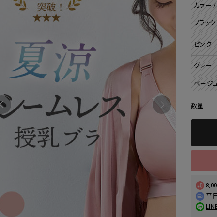
カラー /
ブラック
ピンク
グレー
ベージ
数量:
8,
平日
L