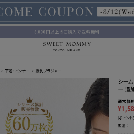
マタニティウェア・授乳服のスウィートマミー
平日14時 / 土日祝12時まで のご注文で当日出荷！
8,000円以上のご購入で送料無料
下着・インナー
授乳ブラジャー
シーム
ー 追
¥1,5
[ポイント
型番：