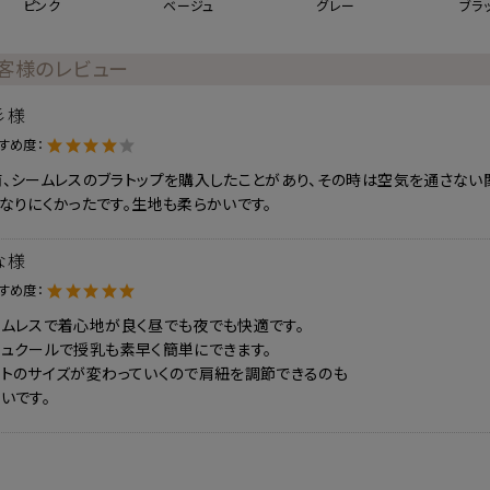
ピンク
ベージュ
グレー
ブラ
客様のレビュー
彡様
すめ度：
、シームレスのブラトップを購入したことがあり、その時は空気を通さない
なりにくかったです。生地も柔らかいです。
な様
すめ度：
ームレスで着心地が良く昼でも夜でも快適です。
シュクールで授乳も素早く簡単にできます。
ストのサイズが変わっていくので肩紐を調節できるのも
いです。