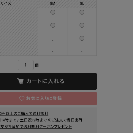
 サイズ
GM
GL
×
ュ
×
×
個
000円以上のご購入で送料無料
14時まで / 土日祝12時まで のご注文で当日出荷
INE友だち追加で送料無料クーポンプレゼント