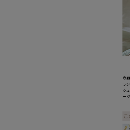
商品
ラジ
シュ
ー
こ