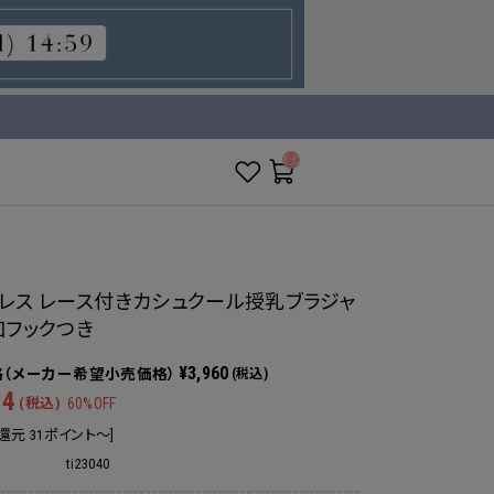
__ITM_CNT__
レス レース付きカシュクール授乳ブラジャ
加フックつき
¥3,960
(税込)
84
(税込)
60%OFF
還元 31ポイント～]
ti23040