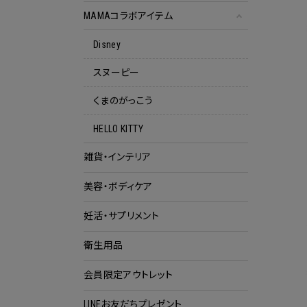
MAMAコラボアイテム
Disney
スヌーピー
くまのがっこう
HELLO KITTY
雑貨・インテリア
美容・ボディケア
妊活・サプリメント
衛生用品
会員限定アウトレット
クー
LINEお友だちプレゼント