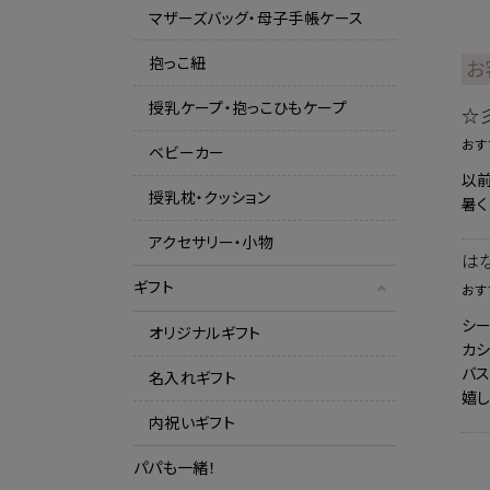
マザーズバッグ・母子手帳ケース
抱っこ紐
お
授乳ケープ・抱っこひもケープ
☆
おす
ベビーカー
以前
授乳枕・クッション
暑く
アクセサリー・小物
は
ギフト
おす
シ
オリジナルギフト
カ
バ
名入れギフト
嬉し
内祝いギフト
パパも一緒！