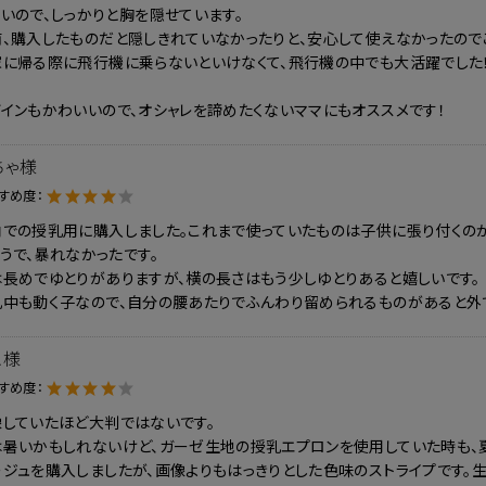
いので、しっかりと胸を隠せています。
前、購入したものだと隠しきれていなかったりと、安心して使えなかったので
家に帰る際に飛行機に乗らないといけなくて、飛行機の中でも大活躍でした
インもかわいいので、オシャレを諦めたくないママにもオススメです！
ちゃ様
すめ度：
内での授乳用に購入しました。これまで使っていたものは子供に張り付くの
うで、暴れなかったです。
は長めでゆとりがありますが、横の長さはもう少しゆとりあると嬉しいです。
乳中も動く子なので、自分の腰あたりでふんわり留められるものがあると外
ム様
すめ度：
像していたほど大判ではないです。
は暑いかもしれないけど、ガーゼ生地の授乳エプロンを使用していた時も、
ージュを購入しましたが、画像よりもはっきりとした色味のストライプです。