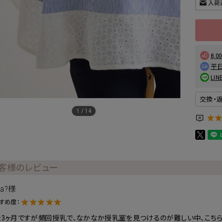
8,
平日
L
交換・
1
/
14
客様のレビュー
sa?様
すめ度：
後3ヶ月ですが頻回授乳で、なかなか授乳室を見つけるのが難しい中、こち