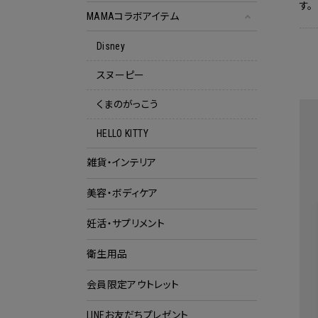
す。
MAMAコラボアイテム
Disney
スヌーピー
くまのがっこう
HELLO KITTY
雑貨・インテリア
美容・ボディケア
妊活・サプリメント
衛生用品
会員限定アウトレット
クー
LINEお友だちプレゼント