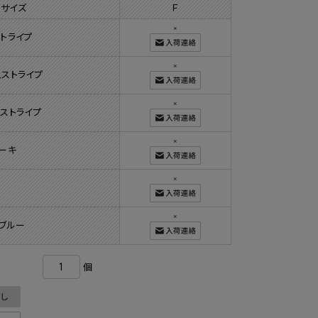
 サイズ
Ｆ
×
トライプ
×
ュストライプ
×
ストライプ
×
ーキ
×
ム
×
ブルー
個