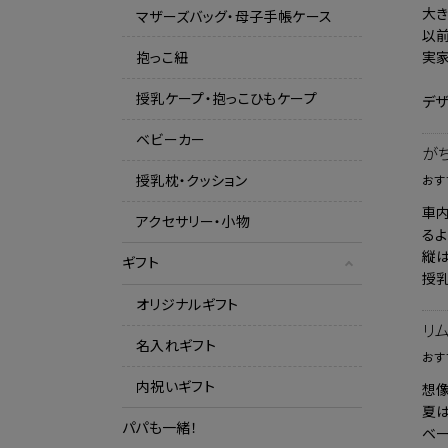
大き
マザーズバッグ・母子手帳ケース
以
抱っこ紐
実
授乳ケープ・抱っこひもケープ
デザ
ベビーカー
が
授乳枕・クッション
おす
車
アクセサリー・小物
るよ
縦
ギフト
授
オリジナルギフト
リ
名入れギフト
おす
内祝いギフト
想
夏
パパも一緒！
ベ