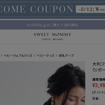
マタニティウェア・授乳服のスウィートマミー
平日14時 / 土日祝12時まで のご注文で当日出荷！
8,000円以上のご購入で送料無料
ベビーウェア＆グッズ
ベビーグッズ
授乳ケープ
大判フ
り/ポ
¥3,9
[ポイント
型番：