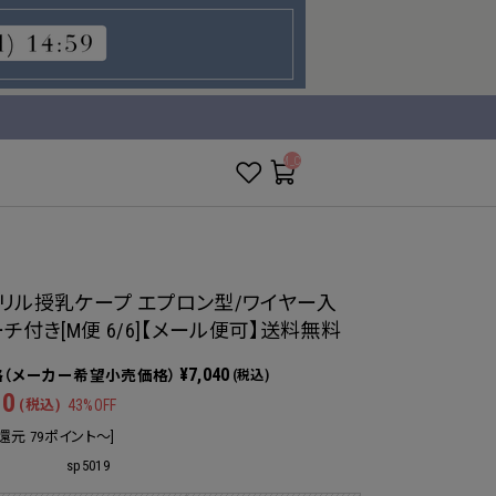
__ITM_CNT__
リル授乳ケープ エプロン型/ワイヤー入
ーチ付き[M便 6/6]【メール便可】送料無料
¥7,040
(税込)
80
(税込)
43%OFF
還元 79ポイント～]
sp5019