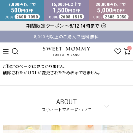
マタニティウェア・授乳服のスウィートマミー
7,000
15,000
30,000
円以上で
円以上で
円以上で
500
1,500
5,000
OFF
OFF
OFF
円
円
円
2608-7050
2608-1515
2608-3050
CODE
CODE
CODE
平日14時 / 土日祝12時まで のご注文で当日出荷！
期間限定クーポン ～8/12 14時まで
8,000円以上のご購入で送料無料
__ITM_C
ご指定のページは見つかりません。
削除されたかＵＲＬが変更されたため表示できません。
ABOUT
スウィートマミーについて