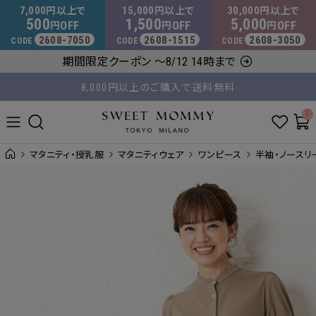
マタニティウェア・授乳服のスウィートマミー
7,000
15,000
30,000
円以上で
円以上で
円以上で
500
1,500
5,000
OFF
OFF
OFF
円
円
円
2608-7050
2608-1515
2608-3050
CODE
CODE
CODE
8,000円以上のご購入で送料無料
期間限定クーポン ～8/12 14時まで
平日14時 / 土日祝12時まで のご注文で当日出荷！
__ITM_C
マタニティ・授乳服
マタニティウェア
ワンピース
半袖・ノースリ