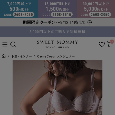
マタニティウェア・授乳服のスウィートマミー
7,000
15,000
30,000
円以上で
円以上で
円以上で
500
1,500
5,000
OFF
OFF
OFF
円
円
円
2608-7050
2608-1515
2608-3050
CODE
CODE
CODE
8,000円以上のご購入で送料無料
期間限定クーポン ～8/12 14時まで
平日14時 / 土日祝12時まで のご注文で当日出荷！
__ITM_C
下着・インナー
Cache Coeur ランジェリー