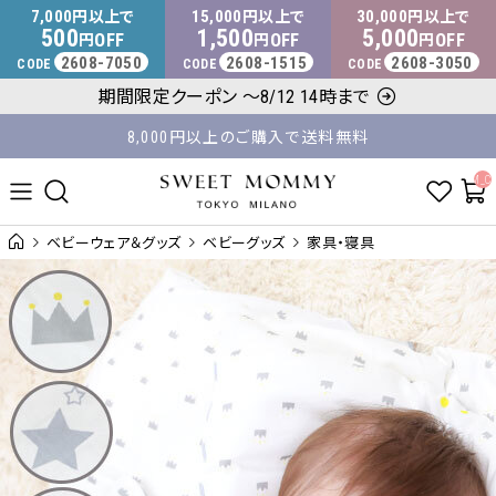
マタニティウェア・授乳服のスウィートマミー
7,000
15,000
30,000
円以上で
円以上で
円以上で
500
1,500
5,000
OFF
OFF
OFF
円
円
円
2608-7050
2608-1515
2608-3050
CODE
CODE
CODE
期間限定クーポン ～8/12 14時まで
8,000円以上のご購入で送料無料
平日14時 / 土日祝12時まで のご注文で当日出荷！
__ITM_C
ベビーウェア＆グッズ
ベビーグッズ
家具・寝具