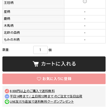
王冠柄
星柄
×
鹿柄
×
木馬柄
×
北欧の森柄
×
もみの木柄
×
数量:
個
8,000円以上のご購入で送料無料
平日14時まで / 土日祝12時まで のご注文で当日出荷
LINE友だち追加で送料無料クーポンプレゼント