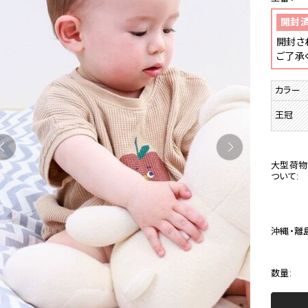
開封
開封さ
ご了承
カラー
王冠
大型荷物
ついて:
沖縄・離
数量: