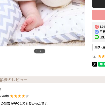
8,
平日
L
交換・
1
/
20
客様のレビュー
様
すめ度：
の到着が早くとても良かったです。