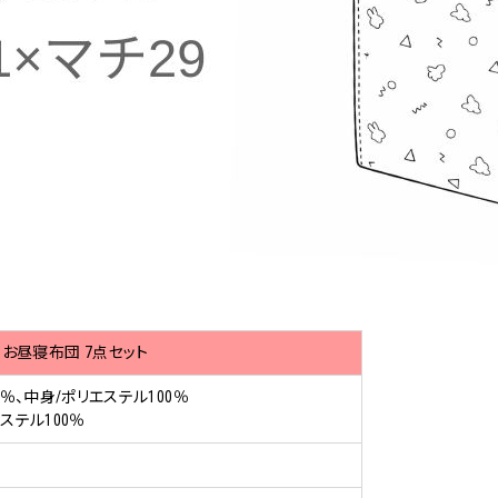
 お昼寝布団 7点セット
％、中身/ポリエステル100％
エステル100％