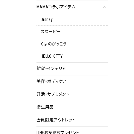
MAMAコラボアイテム
Disney
スヌーピー
くまのがっこう
HELLO KITTY
雑貨・インテリア
美容・ボディケア
妊活・サプリメント
衛生用品
会員限定アウトレット
クー
LINEお友だちプレゼント