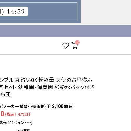
__ITM_CNT__
シブル 丸洗いOK 超軽量 天使のお昼寝ふ
7点セット 幼稚園・保育園 強撥水バッグ付き
寝布団
¥12,100
(税込)
80
(税込)
42%OFF
還元 139ポイント～]
sg21002