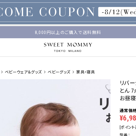
マタニティウェア・授乳服のスウィートマミー
8,000円以上のご購入で送料無料
平日14時 / 土日祝12時まで のご注文で当日出荷！
ベビーウェア＆グッズ
ベビーグッズ
家具・寝具
リバー
とん 
お昼
¥6,9
[ポイント
型番：