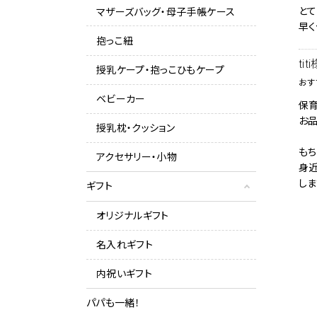
とて
マザーズバッグ・母子手帳ケース
早く
抱っこ紐
tit
授乳ケープ・抱っこひもケープ
おす
ベビーカー
保
お品
授乳枕・クッション
もち
アクセサリー・小物
身
しま
ギフト
オリジナルギフト
名入れギフト
内祝いギフト
パパも一緒！