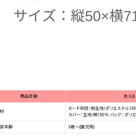
商品詳細
洗える
ヌード布団：側生地/ポリエステル100
材
カバー：生地/綿100％ バッグ： ポリ
奨年齢
3歳～(園児用)