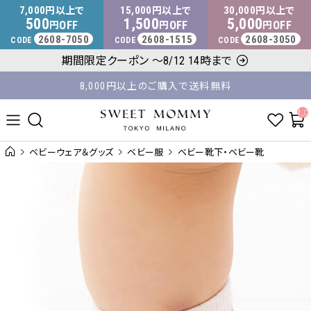
マタニティウェア・授乳服のスウィートマミー
7,000
15,000
30,000
円以上で
円以上で
円以上で
500
1,500
5,000
OFF
OFF
OFF
円
円
円
2608-7050
2608-1515
2608-3050
CODE
CODE
CODE
期間限定クーポン ～8/12 14時まで
8,000円以上のご購入で送料無料
平日14時 / 土日祝12時まで のご注文で当日出荷！
__ITM_C
ベビーウェア＆グッズ
ベビー服
ベビー靴下・ベビー靴