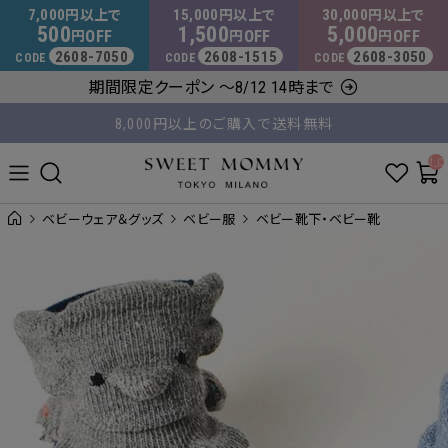
マタニティウェア・授乳服のスウィートマミー
7,000
15,000
30,000
円以上で
円以上で
円以上で
500
1,500
5,000
OFF
OFF
OFF
円
円
円
2608-7050
2608-1515
2608-3050
CODE
CODE
CODE
期間限定クーポン ～8/12 14時まで
8,000円以上のご購入で送料無料
平日14時 / 土日祝12時まで のご注文で当日出荷！
__ITM_C
ベビーウェア＆グッズ
ベビー服
ベビー靴下・ベビー靴