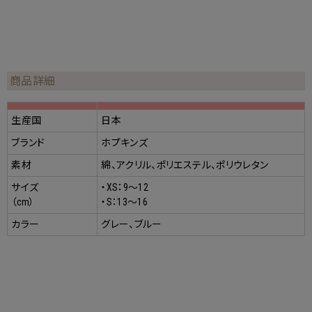
商品詳細
生産国
日本
ブランド
ホプキンズ
素材
綿、アクリル、ポリエステル、ポリウレタン
サイズ
・XS：9～12
（cm）
・S：13～16
カラー
グレー、ブルー