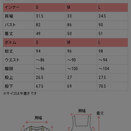
インナー
S
M
L
肩幅
31.5
33
34.5
バスト
82
86
90
着丈
49
50
51
ボトム
S
M
L
総丈
94
96
98
ウエスト
～86
～90
～94
腹囲
～96
～100
～104
股上
26.5
27
27.5
股下
67.5
69
70.5
※サイズは平置きです