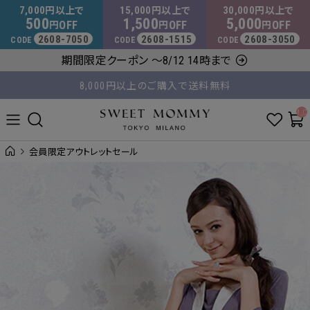
マタニティウェア・授乳服のスウィートマミー
7,000
15,000
30,000
円以上で
円以上で
円以上で
500
1,500
5,000
OFF
OFF
OFF
円
円
円
2608-7050
2608-1515
2608-3050
CODE
CODE
CODE
期間限定クーポン ～8/12 14時まで
8,000円以上のご購入で送料無料
平日14時 / 土日祝12時まで のご注文で当日出荷！
__ITM_C
会員限定アウトレットセール