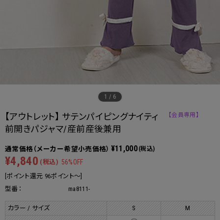
1
/
6
【アウトレット】 サテンパイピングナイティ
【会員専用】
前開きパジャマ/産前産後兼用
¥11,000
(税込)
¥4,840
(税込)
56%OFF
[ポイント還元 96ポイント～]
型番：
ma8111-
カラー / サイズ
S
M