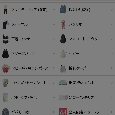
マタニティウェア (産前)
授乳服 (産後)
フォーマル
パジャマ
下着・インナー
ママコート・アウター
マザーズバッグ
ベビー
ベビー袴・袴ロンパース
授乳ケープ
抱っこ紐・ヒップシート
出産祝い・ギフト
ボディケア・妊活
雑貨・インテリア
パパも一緒！
会員限定アウトレット