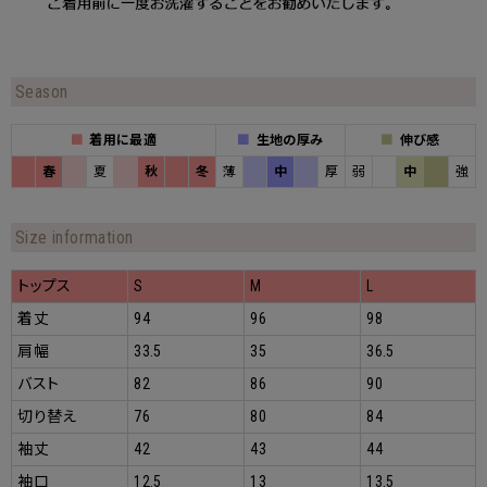
Season
■
着用に最適
■
生地の厚み
■
伸び感
春
夏
秋
冬
薄
中
厚
弱
中
強
Size information
トップス
S
M
L
着丈
94
96
98
肩幅
33.5
35
36.5
バスト
82
86
90
切り替え
76
80
84
袖丈
42
43
44
袖口
12.5
13
13.5