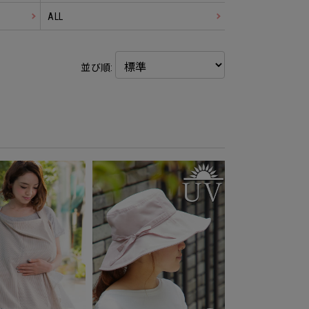
ALL
並び順: