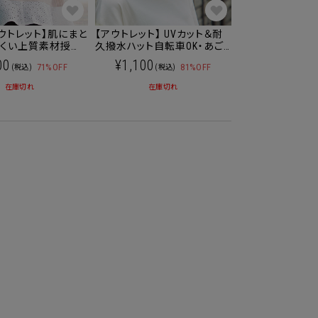
ウトレット】肌にまと
【アウトレット】 UVカット＆耐
にくい上質素材授乳
久撥水ハット自転車OK・あご
イヤー入り ポーチ付
紐付き /帽子/雑貨
00
¥1,100
71%OFF
81%OFF
(税込)
(税込)
在庫切れ
在庫切れ