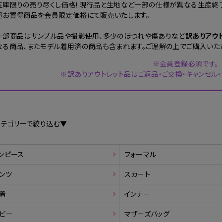
在庫限りの売り尽くし価格！現行品と生地など一部の仕様が異なる生産終了
超お買得商品を会員限定価格にて販売いたします。
一部商品はサンプル品や撮影使用、多少のほつれや傷ありなど
訳ありアウ
なる商品、またモデル着用済の商品も含まれます。ご理解の上でご購入いた
※会員登録必須です。
※訳ありアウトレット品はご返品・ご交換・キャンセル
カテゴリーで絞り込む▼
ンピース
フォーマル
ンツ
スカート
着
インナー
ビー
マザーズバッグ