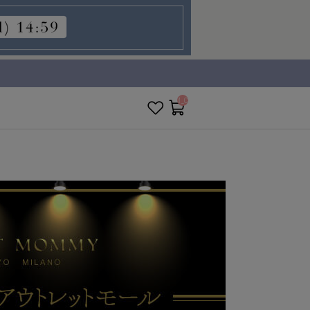
__ITM_CNT__