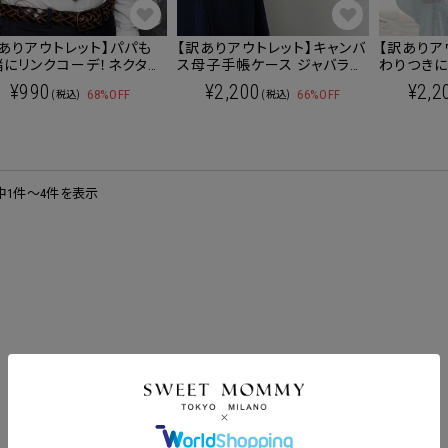
ありアウトレット】パパも
【訳ありアウトレット】キャンバ
【訳ありア
緒にリンクコーデ！ネクタイ
ス母子手帳ケース ジャバラタ
わりつき
貨
イプ ママバッグ/マザーズバッ
ケープ ワ
¥990
¥2,200
¥2,2
68%OFF
66%OFF
(税込)
(税込)
グ
き 雑貨
中1件～4件を表示
ポンコードをコピーしました。