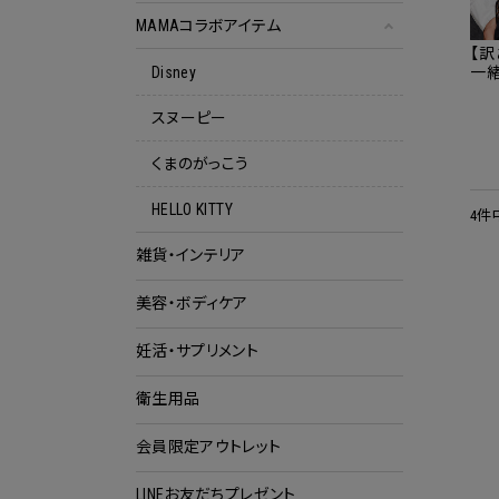
MAMAコラボアイテム
【訳
一
Disney
雑
スヌーピー
くまのがっこう
HELLO KITTY
4件
雑貨・インテリア
美容・ボディケア
妊活・サプリメント
衛生用品
会員限定アウトレット
クー
LINEお友だちプレゼント