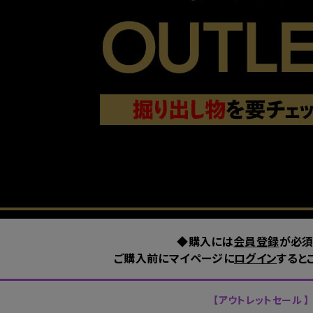
◆購入には
会員登録
が必須
ご購入前にマイページに
ログイン
すると
【アウトレットセール 】