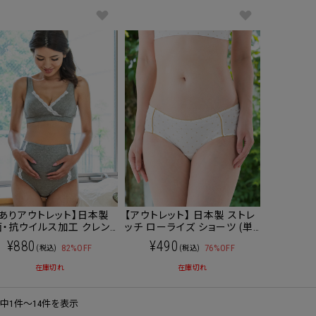
ありアウトレット】日本製
【アウトレット】 日本製 ストレ
・抗ウイルス加工 クレン
ッチ ローライズ ショーツ (単
ショーツ (単品) 【メール便
品) [M便 2/6] 下着【メール便
¥880
¥490
82%OFF
76%OFF
(税込)
(税込)
下着 [M便 2/6]
可】
在庫切れ
在庫切れ
件中1件～14件を表示