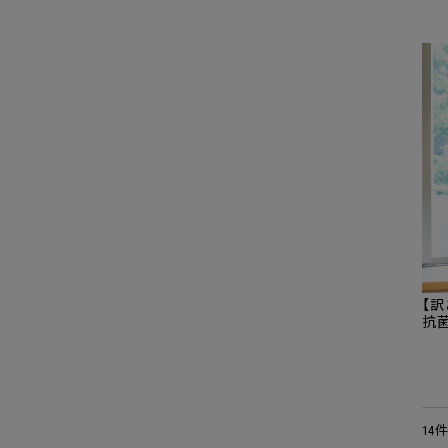
【訳
抗菌
ゼ 
可】
14