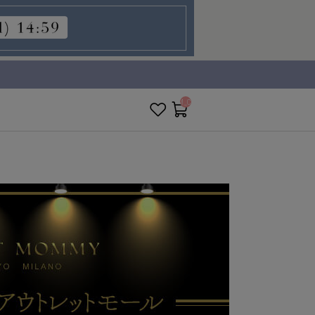
__ITM_CNT__