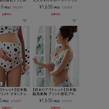
説の授乳ブラとお揃
大人かわいいレーシープリン
（単品） 日本製[M
ト 授乳ブラジャー [M便 6/6]
10
¥1,650
59%OFF
72%OFF
(税込)
(税込)
【メール便可】
在庫切れ
在庫切れ
ウトレット】日本製
【訳ありアウトレット】日本製
リント マタニティ
脇高美胸 プリント授乳ブラジ
 2/6] 下
ャー 産前産後兼用(単品) [M
0
¥1,650
57%OFF
61%OFF
(税込)
(税込)
】
便 6/6] 下着【メール便可】
在庫切れ
在庫切れ