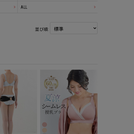
ALL
並び順: