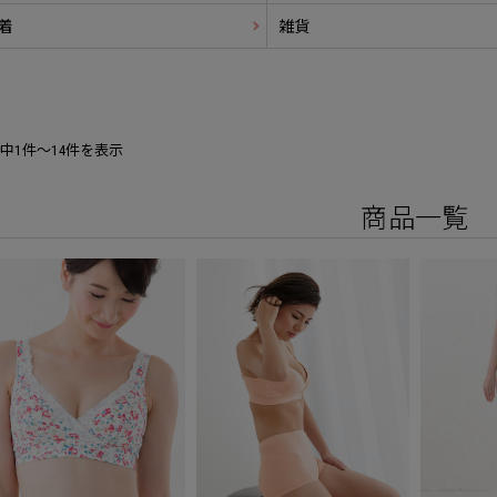
着
雑貨
件中1件～14件を表示
商品一覧