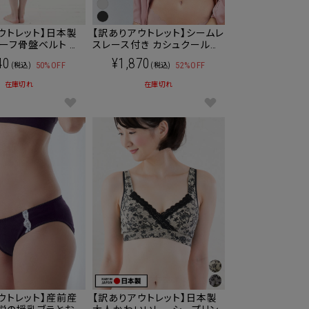
ウトレット】日本製
【訳ありアウトレット】シームレ
ーフ骨盤ベルト 産
スレース付き カシュクール授
応！腰痛や骨盤の開
乳ブラジャー 追加フックつき
40
¥1,870
50%OFF
52%OFF
(税込)
(税込)
ゃれなリフォームベ
下着
ニティベルト オーガ
在庫切れ
在庫切れ
トンで素肌にもOK
2]【メール便可】
ウトレット】産前産
【訳ありアウトレット】日本製