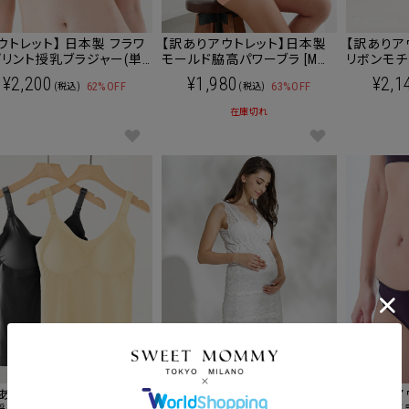
ウトレット】 日本製 フラワ
【訳ありアウトレット】日本製
【訳ありア
リント授乳ブラジャー(単
モールド脇高パワーブラ [M便
リボンモチ
【メール便可】下着[M便
3/6] 【メール便可】
前産後対
¥2,200
¥1,980
¥2,1
62%OFF
63%OFF
(税込)
(税込)
きに！おし
ルト マタ
在庫切れ
ニックコッ
[M便 6/1
ポンコードをコピーしました。
ありアウトレット】シームレ
【訳ありアウトレット】カップ付
【訳ありア