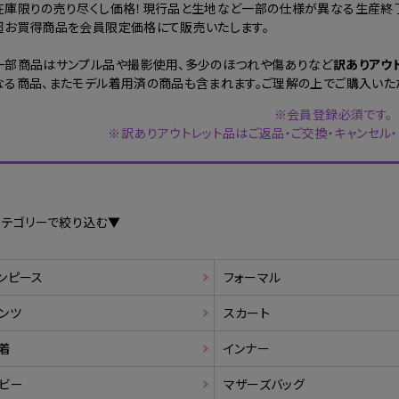
在庫限りの売り尽くし価格！現行品と生地など一部の仕様が異なる生産終了
超お買得商品を会員限定価格にて販売いたします。
一部商品はサンプル品や撮影使用、多少のほつれや傷ありなど
訳ありアウ
なる商品、またモデル着用済の商品も含まれます。ご理解の上でご購入いた
※会員登録必須です。
※訳ありアウトレット品はご返品・ご交換・キャンセル
カテゴリーで絞り込む▼
ンピース
フォーマル
ンツ
スカート
着
インナー
ビー
マザーズバッグ