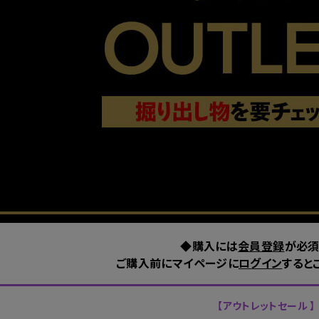
◆購入には
会員登録
が必須
ご購入前にマイページに
ログイン
すると
【アウトレットセール 】