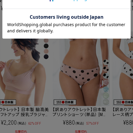
授乳ブラトップ 下着 インナ
き 総レース カシュクールイン
後兼用 伝
 [M便 6/6]
ナーワンピース
いショーツ
¥2,530
¥1,980
¥1,2
57%OFF
73%OFF
(税込)
(税込)
便 3/6]
ッピングカート画面にてご入力ください。
在庫切れ
在庫切れ
ーポンのご利用には会員登録が必要となります。
ウトレット】 日本製 脇高美
【訳ありアウトレット】日本製
【訳ありア
フトアップ 授乳ブラジャ
プリントショーツ（単品） [M便
レース柄プ
[M便 6/6] 下着【メール便
2/6] 普通身幅・産後用ショー
ショーツ（単品） [M便
¥2,200
¥880
¥88
62%OFF
57%OFF
(税込)
(税込)
ツ 下着
着【日本製
在庫切れ
在庫切れ