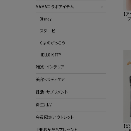
MAMAコラボアイテム
【ア
ープ
Disney
品)
6/6]
スヌーピー
くまのがっこう
HELLO KITTY
雑貨・インテリア
美容・ボディケア
妊活・サプリメント
衛生用品
会員限定アウトレット
クー
【訳
LINEお友だちプレゼント